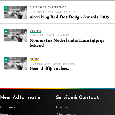
CUSTOMER EXPERIENCE
/ 13 DECEMBER 2009, 20:24:52
uitreiking Red Dot Design Awards 2009
Menu
Home
DESIGN
/ 28 APRIL 2009, 14:41:37
9 sept: GenAI-training
Nominaties Nederlandse Huisstijlprijs
bekend
12 nov: MarketingLive!
Adverteren
MEDIA
Events
/ 28 FEBRUARI 2008, 16:56:00
Geen dolfijnenvlees.
Opleidingen
Vacatures
Academy
Partners
Meer Adformatie
Service & Contact
Topics
Partners
Contact
Artificial Intelligence
Events
Abonneren