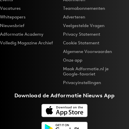
Bureaus
Vacatures
Teamabonnementen
Campagnes
Whitepapers
Adverteren
Carriere
Nieuwsbrief
Veelgestelde Vragen
Contentmarketing
Adformatie Academy
Privacy Statement
Craft
Volledig Magazine Archief
Cookie Statement
Customer Experience
Algemene Voorwaarden
Data & Insights
Onze app
Design
Maak Adformatie.nl je
Google-favoriet
Digital transformation
Privacyinstellingen
Diversiteit
Effectiviteit
Download de
Adformatie Nieuws App
Gedragsverandering
Influencer marketing
Interne communicatie
Martech