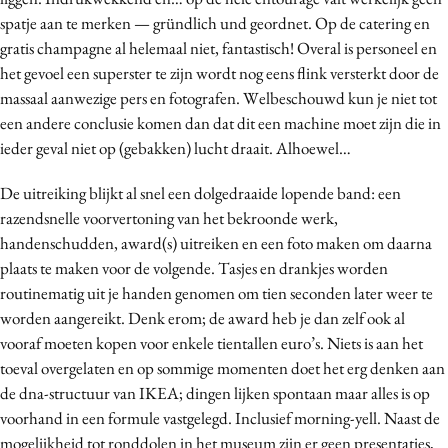
Media
spatje aan te merken — gründlich und geordnet. Op de catering en
gratis champagne al helemaal niet, fantastisch! Overal is personeel en
Merkstrategie
het gevoel een superster te zijn wordt nog eens flink versterkt door de
PR
massaal aanwezige pers en fotografen. Welbeschouwd kun je niet tot
Programmatic
een andere conclusie komen dan dat dit een machine moet zijn die in
Purpose Marketing
ieder geval niet op (gebakken) lucht draait. Alhoewel…
Reputatie & crisis
De uitreiking blijkt al snel een dolgedraaide lopende band: een
razendsnelle voorvertoning van het bekroonde werk,
handenschudden, award(s) uitreiken en een foto maken om daarna
plaats te maken voor de volgende. Tasjes en drankjes worden
routinematig uit je handen genomen om tien seconden later weer te
worden aangereikt. Denk erom; de award heb je dan zelf ook al
vooraf moeten kopen voor enkele tientallen euro’s. Niets is aan het
toeval overgelaten en op sommige momenten doet het erg denken aan
de dna-structuur van IKEA; dingen lijken spontaan maar alles is op
voorhand in een formule vastgelegd. Inclusief morning-yell. Naast de
mogelijkheid tot ronddolen in het museum zijn er geen presentaties,