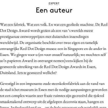
EXPERT
Bureaus
Een auteur
Campagnes
Carriere
Wat een fabriek. Wat een volk. En wat een geoliede machine. De Red
Contentmarketing
Dot Design Award wordt gezien als een van ‘s werelds meest
Craft
prestigueuze ontwerpprijzen met duizenden inzendingen
Customer Experience
wereldwijd. De organisatie beschikt over twee eigen en tamelijk
Data & Insights
omvangrijke Red Dot Design musea: een in Singapore en de ander in
Essen. We gingen voor u (en voor onszelf natuurlijk; we mochten zelf
Design
zo’n papieren Award in ontvangst nemen) eens kijken bij de
Digital transformation
gesmeerde uitreiking van de Red Dot Design Awards in Essen,
Diversiteit
Duitsland. Iets te gesmeerd wellicht?
Effectiviteit
Gevestigd in een imposante oude steenkolenfabriek aan de rand van
Gedragsverandering
de stad is het museum in Essen met de nodige aanpassingen geworden
Influencer marketing
tot een complex waarin zeer fraaie ruimtes zijn gecreeërd die tjokvol
Interne communicatie
smaakmakend ontwerp uit de afgelopen decennia staan, hangen en
Martech
liggen. Indrukwekkend en… op de hele entourage valt werkelijk geen