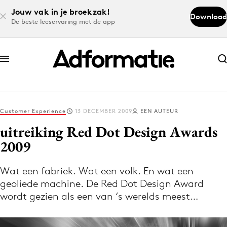
Jouw vak in je broekzak!
Download
De beste leeservaring met de app
Abonneer nu
Abonneer nu
Customer Experience
13 DECEMBER 2009
EEN AUTEUR
Log in
uitreiking Red Dot Design Awards
2009
Download de app
Volg het laatste nieuws via de Adformatie
Wat een fabriek. Wat een volk. En wat een
geoliede machine. De Red Dot Design Award
Nieuws app
wordt gezien als een van ‘s werelds meest…