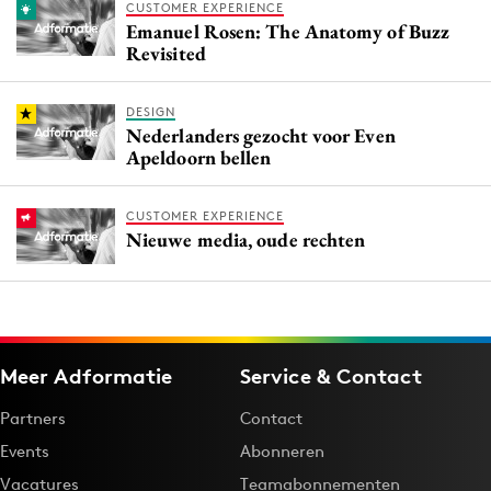
CUSTOMER EXPERIENCE
Emanuel Rosen: The Anatomy of Buzz
Revisited
DESIGN
Nederlanders gezocht voor Even
Apeldoorn bellen
CUSTOMER EXPERIENCE
Nieuwe media, oude rechten
Meer Adformatie
Service & Contact
Partners
Contact
Events
Abonneren
Vacatures
Teamabonnementen