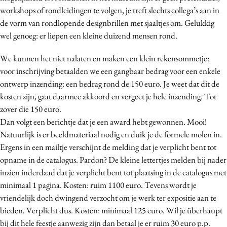
workshops of rondleidingen te volgen, je treft slechts collega’s aan in
de vorm van rondlopende designbrillen met sjaaltjes om. Gelukkig
wel genoeg: er liepen een kleine duizend mensen rond.
We kunnen het niet nalaten en maken een klein rekensommetje:
voor inschrijving betaalden we een gangbaar bedrag voor een enkele
ontwerp inzending: een bedrag rond de 150 euro. Je weet dat dit de
kosten zijn, gaat daarmee akkoord en vergeet je hele inzending. Tot
zover die 150 euro.
Dan volgt een berichtje dat je een award hebt gewonnen. Mooi!
Natuurlijk is er beeldmateriaal nodig en duik je de formele molen in.
Ergens in een mailtje verschijnt de melding dat je verplicht bent tot
opname in de catalogus. Pardon? De kleine lettertjes melden bij nader
inzien inderdaad dat je verplicht bent tot plaatsing in de catalogus met
minimaal 1 pagina. Kosten: ruim 1100 euro. Tevens wordt je
vriendelijk doch dwingend verzocht om je werk ter expositie aan te
bieden. Verplicht dus. Kosten: minimaal 125 euro. Wil je überhaupt
bij dit hele feestje aanwezig zijn dan betaal je er ruim 30 euro p.p.