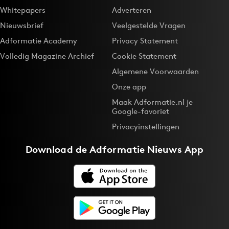
Bureaus
Whitepapers
Adverteren
Campagnes
Nieuwsbrief
Veelgestelde Vragen
Carriere
Adformatie Academy
Privacy Statement
Contentmarketing
Volledig Magazine Archief
Cookie Statement
Craft
Algemene Voorwaarden
Customer Experience
Onze app
Data & Insights
Maak Adformatie.nl je
Google-favoriet
Design
Privacyinstellingen
Digital transformation
Diversiteit
Download de
Adformatie Nieuws App
Effectiviteit
Gedragsverandering
Influencer marketing
Interne communicatie
Martech