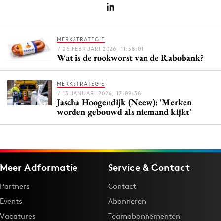
Menu
MERKSTRATEGIE
/ 26 FEBRUARI 2026, 11:58:01
Wat is de rookworst van de Rabobank?
Home
9 sept: GenAI-training
MERKSTRATEGIE
12 nov: MarketingLive!
/ 13 JANUARI 2026, 17:09:38
Jascha Hoogendijk (Neew): 'Merken
Adverteren
worden gebouwd als niemand kijkt'
Events
Opleidingen
Vacatures
Academy
Meer Adformatie
Service & Contact
Partners
Partners
Contact
Topics
Events
Abonneren
Artificial Intelligence
Vacatures
Teamabonnementen