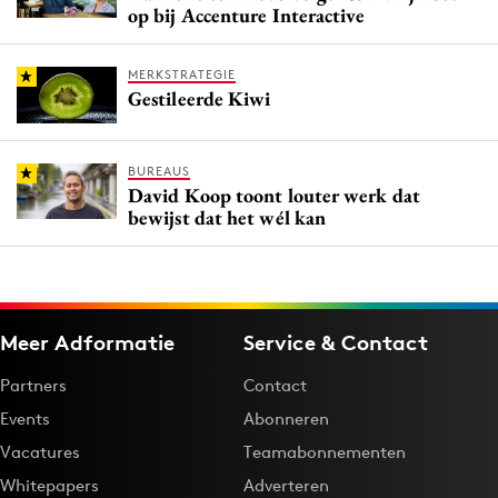
op bij Accenture Interactive
MERKSTRATEGIE
Gestileerde Kiwi
BUREAUS
David Koop toont louter werk dat
bewijst dat het wél kan
Meer Adformatie
Service & Contact
Partners
Contact
Events
Abonneren
Vacatures
Teamabonnementen
Whitepapers
Adverteren