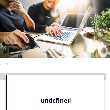
Menu
Home
9 sept: GenAI-training
12 nov: MarketingLive!
Adverteren
Events
© 123rf
Opleidingen
Vacatures
Advertentie
Academy
Partners
Topics
Artificial Intelligence