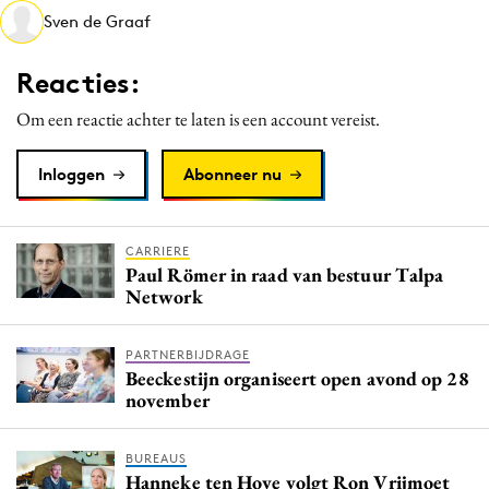
Sven de Graaf
Media
Merkstrategie
Reacties:
PR
Om een reactie achter te laten is een account vereist.
Programmatic
Purpose Marketing
Inloggen
Abonneer nu
Reputatie & crisis
CARRIERE
Paul Römer in raad van bestuur Talpa
Network
PARTNERBIJDRAGE
Beeckestijn organiseert open avond op 28
november
BUREAUS
Hanneke ten Hove volgt Ron Vrijmoet