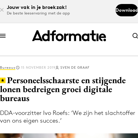
Jouw vak in je broekzak!
Download
De beste leeservaring met de app
Abonneer nu
Abonneer nu
Bureaus
15 NOVEMBER 2019
SVEN DE GRAAF
Log in
Personeelsschaarste en stijgende
lonen bedreigen groei digitale
bureaus
Download de app
Volg het laatste nieuws via de Adformatie
DDA-voorzitter Ivo Roefs: ‘We zijn het slachtoffer
Nieuws app
van ons eigen succes.’