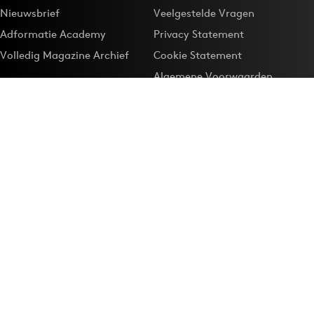
Nieuwsbrief
Veelgestelde Vragen
Adformatie Academy
Privacy Statement
Volledig Magazine Archief
Cookie Statement
Algemene Voorwaarden
Onze app
Maak Adformatie.nl je
Google-favoriet
Privacyinstellingen
Download de
Adformatie Nieuws App