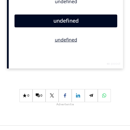
Bureaus
Campagnes
Carriere
Contentmarketing
Craft
Customer Experience
Data & Insights
Design
Digital transformation
Diversiteit
Effectiviteit
0
0
Gedragsverandering
Advertentie
Influencer marketing
Interne communicatie
Martech