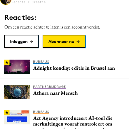
Redacteur Creatie
Media
Merkstrategie
Reacties:
PR
Om een reactie achter te laten is een account vereist.
Programmatic
Purpose Marketing
Inloggen
Abonneer nu
Reputatie & crisis
BUREAUS
Adnight kondigt editie in Brussel aan
PARTNERBIJDRAGE
Athora naar Mensch
BUREAUS
Act Agency introduceert AI-tool die
merkuitingen vooraf controleert om