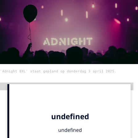
Menu
Home
9 sept: GenAI-training
12 nov: MarketingLive!
Adverteren
'Adnight BXL' staat gepland op donderdag 3 april 2025.
Events
Opleidingen
Advertentie
Vacatures
Academy
Partners
Topics
Artificial Intelligence