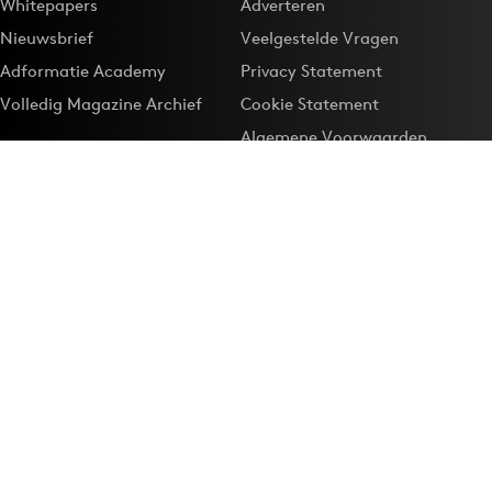
Whitepapers
Adverteren
Nieuwsbrief
Veelgestelde Vragen
Adformatie Academy
Privacy Statement
Volledig Magazine Archief
Cookie Statement
Algemene Voorwaarden
Onze app
Maak Adformatie.nl je
Google-favoriet
Privacyinstellingen
Download de
Adformatie Nieuws App