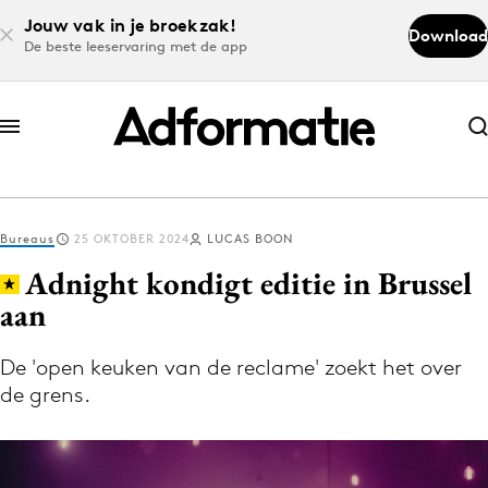
Jouw vak in je broekzak!
Download
De beste leeservaring met de app
Abonneer nu
Abonneer nu
Bureaus
25 OKTOBER 2024
LUCAS BOON
Log in
Adnight kondigt editie in Brussel
aan
Download de app
Volg het laatste nieuws via de Adformatie
De 'open keuken van de reclame' zoekt het over
de grens.
Nieuws app