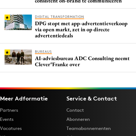
consistent on-brand te communiceren
DIGITAL TRANSFORMATION
DPG stopt met app-advertentieverkoop
via open markt, zet in op directe
advertentiedeals
BUREAUS
AI-adviesbureau ADC Consulting neemt
Clever°Franke over
Meer Adformatie
Service & Contact
Partners
Contact
Events
Abonneren
Vacatures
Teamabonnementen