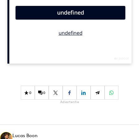
Bureaus
Campagnes
Carriere
Contentmarketing
Craft
Customer Experience
Data & Insights
Design
Digital transformation
Diversiteit
0
0
Effectiviteit
Advertentie
Gedragsverandering
Influencer marketing
Interne communicatie
Lucas Boon
Martech