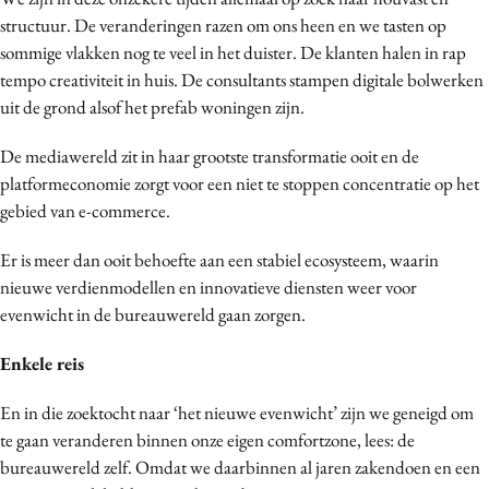
Media
structuur. De veranderingen razen om ons heen en we tasten op
sommige vlakken nog te veel in het duister. De klanten halen in rap
Merkstrategie
tempo creativiteit in huis. De consultants stampen digitale bolwerken
PR
uit de grond alsof het prefab woningen zijn.
Programmatic
Purpose Marketing
De mediawereld zit in haar grootste transformatie ooit en de
platformeconomie zorgt voor een niet te stoppen concentratie op het
Reputatie & crisis
gebied van e-commerce.
Er is meer dan ooit behoefte aan een stabiel ecosysteem, waarin
nieuwe verdienmodellen en innovatieve diensten weer voor
evenwicht in de bureauwereld gaan zorgen.
Enkele reis
En in die zoektocht naar ‘het nieuwe evenwicht’ zijn we geneigd om
te gaan veranderen binnen onze eigen comfortzone, lees: de
bureauwereld zelf. Omdat we daarbinnen al jaren zakendoen en een