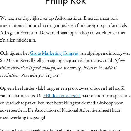
Philip Kok
Bureaus
Campagnes
We lezen er dagelijks over op Adformatie en Emerce, maar ook
Carriere
internationaal houdt het de gemoederen flink bezig op platforms als
Contentmarketing
AdAge en Forrester. De wereld staat op z’n kop en we zitten er met
z’n allen middenin.
Craft
Customer Experience
Ook tijdens het
Grote Marketing Congres
van afgelopen dinsdag, was
Data & Insights
Sir Martin Sorrell stellig in zijn oproep aan de bureauwereld:
‘If we
Design
think evolution is good enough, we are wrong. It has to be radical
revolution, otherwise you’re gone.’
Digital transformation
Diversiteit
Op een heel ander vlak hangt er een groot zwaard boven het hoofd
Effectiviteit
van mediabureaus. De
FBI doet onderzoek
naar de non-transparantie
Gedragsverandering
en verdachte praktijken met betrekking tot de media-inkoop voor
adverteerders. De Association of National Advertisers heeft haar
Influencer marketing
medewerking toegezegd.
Interne communicatie
Martech
We zijn in deze onzekere tijden allemaal op zoek naar houvast en