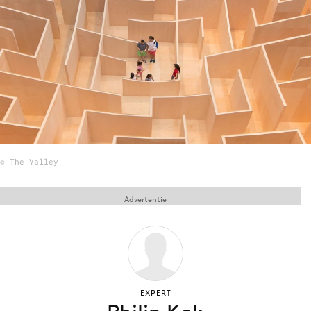
Menu
Home
9 sept: GenAI-training
12 nov: MarketingLive!
Adverteren
© The Valley
Events
Opleidingen
Advertentie
Vacatures
Academy
Partners
Topics
EXPERT
Artificial Intelligence