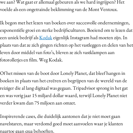
we aan? Wat gaat er allemaal gebeuren als we hard ingrijpen? Het
voelde als een ongetrainde beklimming van de Mont Ventoux.
Ik begon met het lezen van boeken over succesvolle ondernemingen,
exponentiële groei en sterke bedrijfsculturen. Boeiend om te lezen dat
een uniek bedrijf als
Kodak
eigenlijk Instagram had moeten zijn. In
plaats van dat ze zich gingen richten op het vastleggen en delen van het
leven door middel van foto’s, bleven ze zich vastklampen aan
fotorolletjes en film. Weg Kodak.
Of het missen van de boot door Lonely Planet, dat bleef hangen in
boeken in plaats van het creëren en begrijpen van de wereld van de
reiziger die al lang digitaal was gegaan. Tripadvisor sprong in het gat
en was vorig jaar 15 miljard dollar waard, terwijl Lonely Planet niet
verder kwam dan 75 miljoen aan omzet.
Inspirerende cases, die duidelijk aantonen dat je niet moet gaan
navelstaren, maar verdomd goed moet aanvoelen waar je klanten
naartoe gaan qua behoeften.