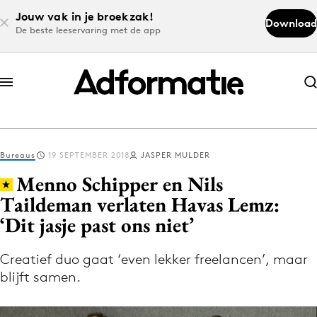
Jouw vak in je broekzak!
Download
De beste leeservaring met de app
Abonneer nu
Abonneer nu
Bureaus
19 SEPTEMBER 2018
JASPER MULDER
Log in
Menno Schipper en Nils
Taildeman verlaten Havas Lemz:
‘Dit jasje past ons niet’
Download de app
Volg het laatste nieuws via de Adformatie
Creatief duo gaat ‘even lekker freelancen’, maar
Nieuws app
blijft samen.