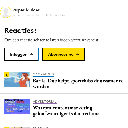
Media
Jasper Mulder
Merkstrategie
Senior redacteur Adformatie
PR
Reacties:
Programmatic
Om een reactie achter te laten is een account vereist.
Purpose Marketing
Reputatie & crisis
Inloggen
Abonneer nu
CAMPAGNES
Bar-le-Duc helpt sportclubs duurzamer te
worden
ADVERTORIAL
Waarom contentmarketing
geloofwaardiger is dan reclame