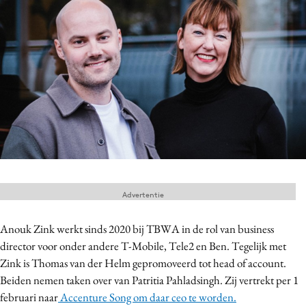
Menu
Home
9 sept: GenAI-training
12 nov: MarketingLive!
Adverteren
Events
Opleidingen
Advertentie
Vacatures
Academy
Anouk Zink werkt sinds 2020 bij TBWA in de rol van business
director voor onder andere T-Mobile, Tele2 en Ben. Tegelijk met
Partners
Zink is Thomas van der Helm gepromoveerd tot head of account.
Topics
Beiden nemen taken over van Patritia Pahladsingh. Zij vertrekt per 1
februari naar
Accenture Song om daar ceo te worden.
Artificial Intelligence