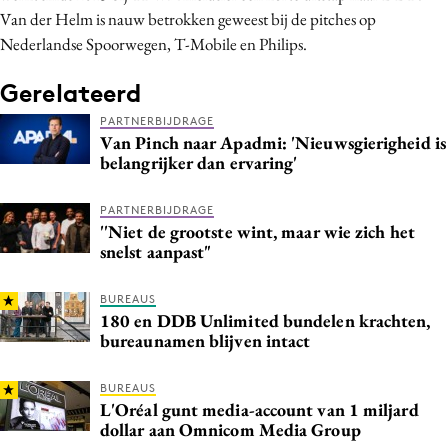
Van der Helm
is
nauw betrokken
geweest
bij de pitches op
Media
Nederlandse Spoorwegen, T-Mobile en Philips.
Merkstrategie
PR
Gerelateerd
Programmatic
PARTNERBIJDRAGE
Van Pinch naar Apadmi: 'Nieuwsgierigheid is
Purpose Marketing
belangrijker dan ervaring'
Reputatie & crisis
PARTNERBIJDRAGE
''Niet de grootste wint, maar wie zich het
snelst aanpast"
BUREAUS
180 en DDB Unlimited bundelen krachten,
bureaunamen blijven intact
BUREAUS
L'Oréal gunt media-account van 1 miljard
dollar aan Omnicom Media Group