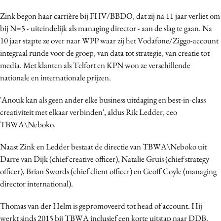
Bureaus
Zink
begon haar carrière bij FHV/BBDO, dat zij na 11 jaar verliet om
Campagnes
bij N=5 - uiteindelijk als managing director - aan de slag te gaan. Na
Carriere
10 jaar stapte
ze
over naar WPP waar zij het Vodafone/Ziggo-account
integraal runde voor de groep, van data tot strategie, van creatie tot
Contentmarketing
media. Met klanten als Telfort en KPN won ze verschillende
Craft
nationale en internationale prijzen.
Customer Experience
Data & Insights
'Anouk kan als geen ander elke business uitdaging en best-in-class
creativiteit met elkaar verbinden', aldus Rik Ledder, ceo
Design
TBWA\Neboko.
Digital transformation
Diversiteit
Naast Zink en Ledder bestaat de directie van TBWA\Neboko uit
Effectiviteit
Darre van Dijk (chief creative officer), Natalie Gruis (chief strategy
officer), Brian Swords (chief client officer) en Geoff Coyle (managing
Gedragsverandering
director international).
Influencer marketing
Interne communicatie
Thomas van der Helm is gepromoveerd tot head of account. Hij
Martech
werkt sinds 2015 bij TBWA inclusief een korte uitstap naar DDB.