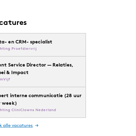
catures
ta- en CRM- specialist
chting Proefdiervrij
ent Service Director — Relaties,
oei & Impact
mVijf
pert interne communicatie (28 uur
r week)
chting CliniClowns Nederland
k alle vacatures