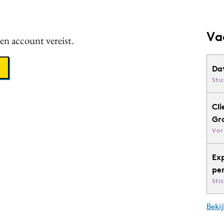
Va
een account vereist.
Da
Sti
Cli
Gr
Vor
Ex
pe
Sti
Bekij