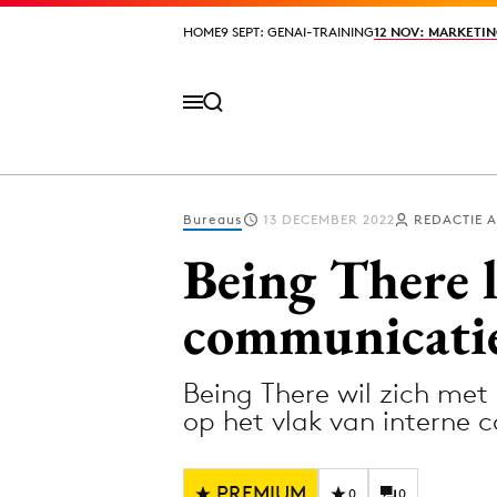
HOME
HOME
9 SEPT: GENAI-TRAINING
9 SEPT: GENAI-TRAINING
12 NOV: MARKETIN
12 NOV: MARKETIN
Bureaus
13 DECEMBER 2022
REDACTIE 
Volg het laatste nieuws via de Adformatie N
Being There l
communicatie
Topics
Being There wil zich met
Artificial Intelligence
Design
op het vlak van interne
Bureaus
Digital transf
Campagnes
Diversiteit
PREMIUM
0
0