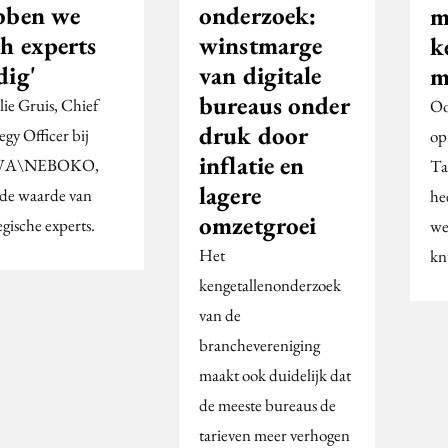
bben we
onderzoek:
m
ch experts
winstmarge
k
dig'
van digitale
m
bureaus onder
lie Gruis, Chief
Oo
druk door
egy Officer bij
op
inflatie en
WA\NEBOKO,
Ta
lagere
 de waarde van
hee
omzetgroei
egische experts.
we
Het
kn
kengetallenonderzoek
van de
branchevereniging
maakt ook duidelijk dat
de meeste bureaus de
tarieven meer verhogen