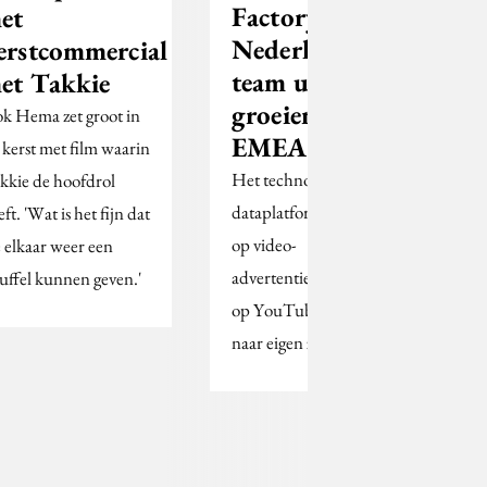
Factory breidt
et
Nederlands
erstcommercial
team uit om te
et Takkie
groeien in de
k Hema zet groot in
EMEA-regio
 kerst met film waarin
Het technologie- en
kkie de hoofdrol
dataplatform richt zich
ft. 'Wat is het fijn dat
op video-
 elkaar weer een
advertentiemogelijkheden
uffel kunnen geven.'
op YouTube en groeit
naar eigen zeggen hard.