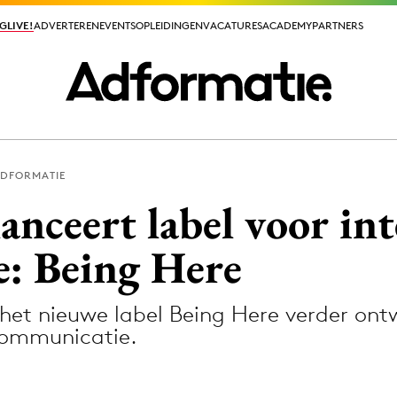
GLIVE!
GLIVE!
ADVERTEREN
ADVERTEREN
EVENTS
EVENTS
OPLEIDINGEN
OPLEIDINGEN
VACATURES
VACATURES
ACADEMY
ACADEMY
PARTNERS
PARTNERS
ADFORMATIE
ieuws app
anceert label voor in
: Being Here
 het nieuwe label Being Here verder ontw
Media
 communicatie.
ormation
Merkstrategie
PR