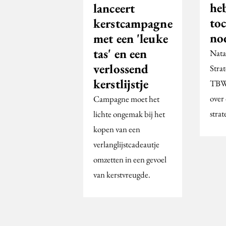
he
lanceert
to
kerstcampagne
no
met een 'leuke
tas' en een
Nata
verlossend
Strat
kerstlijstje
TB
over
Campagne moet het
strat
lichte ongemak bij het
kopen van een
verlanglijstcadeautje
omzetten in een gevoel
van kerstvreugde.