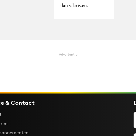
dan salarissen.
Advertentie
ce & Contact
t
ren
bonnementen