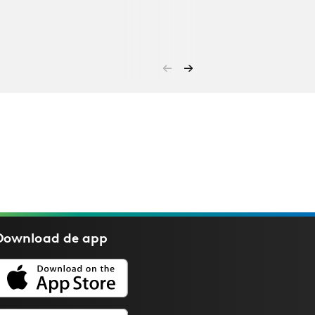
Download de
app