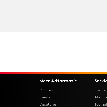
Meer Adformatie
Servi
Partners
Contac
Events
Abonne
Vacatures
Teama