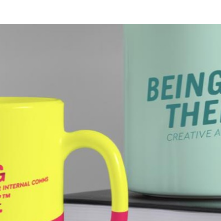
Programmatic
ering
Purpose Marketing
keting
Reputatie & crisis
nicatie