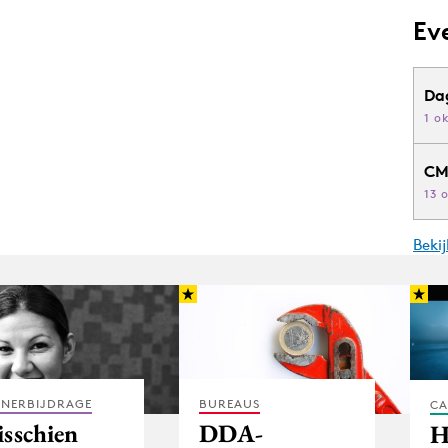
Ev
Da
1 o
CM
13 
Beki
TNERBIJDRAGE
BUREAUS
CA
isschien
DDA-
H