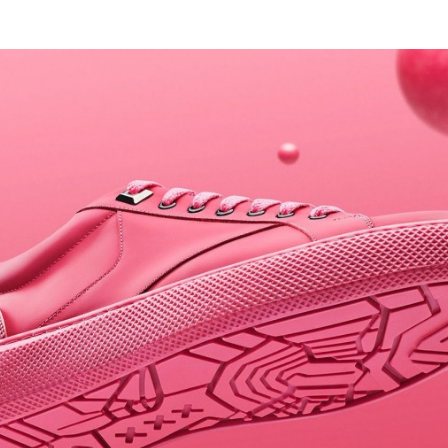
Programmatic
ering
Purpose Marketing
keting
Reputatie & crisis
nicatie