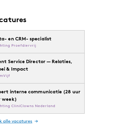
catures
ta- en CRM- specialist
chting Proefdiervrij
ent Service Director — Relaties,
oei & Impact
mVijf
pert interne communicatie (28 uur
r week)
chting CliniClowns Nederland
k alle vacatures