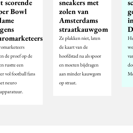
st scorende
sneakers met
s
per Bowl
zolen van
g
clame
Amsterdams
i
lgens
straatkauwgom
D
uromarketeers
Ze plakken niet, laten
He
omarketeers
de kaart van de
we
n de proef op de
hoofdstad na als spoor
va
en rustte een
en moeten bijdragen
do
er vol football fans
aan minder kauwgom
Me
met neuro
op straat.
apparatuur.