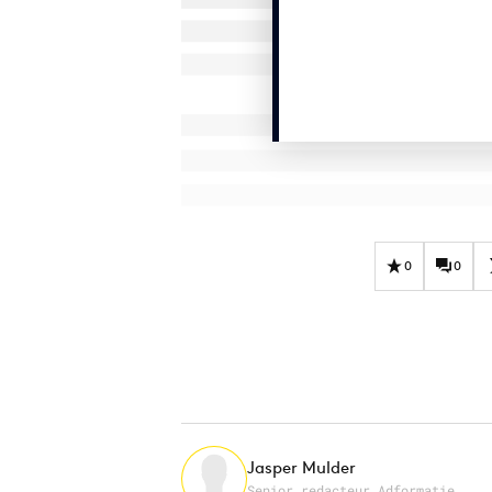
0
0
Jasper Mulder
Senior redacteur Adformatie