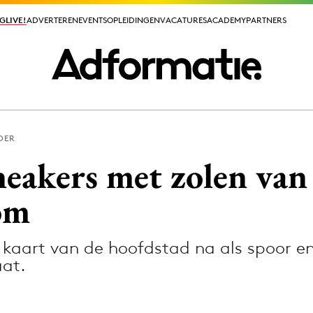
GLIVE!
GLIVE!
ADVERTEREN
ADVERTEREN
EVENTS
EVENTS
OPLEIDINGEN
OPLEIDINGEN
VACATURES
VACATURES
ACADEMY
ACADEMY
PARTNERS
PARTNERS
DER
ieuws app
eakers met zolen va
om
e kaart van de hoofdstad na als spoor 
Media
at.
ormation
Merkstrategie
PR