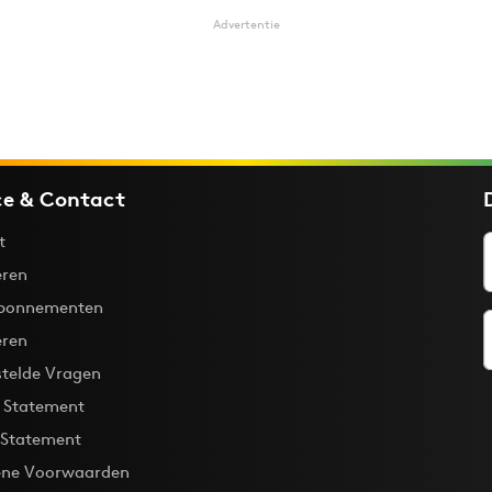
Advertentie
ce & Contact
t
ren
bonnementen
eren
stelde Vragen
y Statement
 Statement
ne Voorwaarden