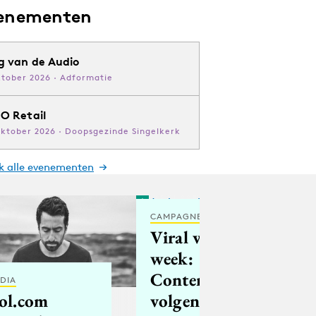
enementen
g van de Audio
ktober 2026 · Adformatie
O Retail
oktober 2026 · Doopsgezinde Singelkerk
jk alle evenementen
CAMPAGNES
Viral van de
week:
Contentmarketing
DIA
volgens NASA
ol.com