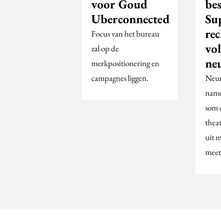
voor Goud
be
Uberconnected
Su
re
Focus van het bureau
vo
zal op de
ne
merkpositionering en
campagnes liggen.
Neur
name
som 
theat
uit 
meet