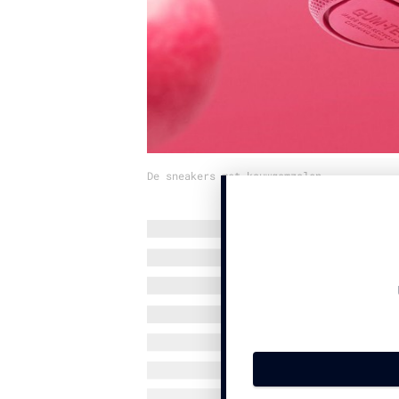
De sneakers met kauwgomzolen