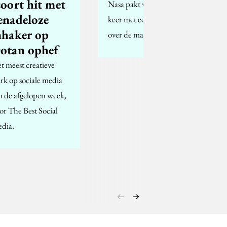
coort hit met
Nasa pakt weer uit, dit
enadeloze
keer met een minidocu
nhaker op
over de maan.
otan ophef
t meest creatieve
rk op sociale media
n de afgelopen week,
or The Best Social
dia.