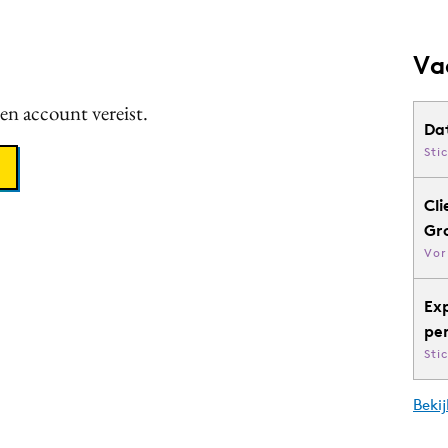
Va
een account vereist.
Da
Sti
Cli
Gr
Vor
Ex
pe
Sti
Bekij