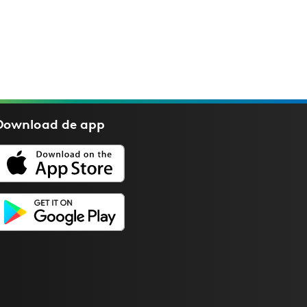
Download de
app