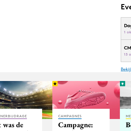
Ev
Da
1 o
CM
13 
Beki
TNERBIJDRAGE
CAMPAGNES
ME
t was de
Campagne:
B