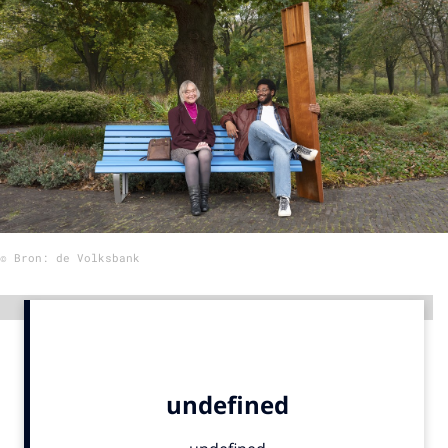
Menu
Home
9 sept: GenAI-training
12 nov: MarketingLive!
Adverteren
Events
© Bron: de Volksbank
Opleidingen
Vacatures
Advertentie
Academy
Partners
Topics
Artificial Intelligence