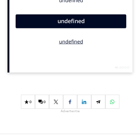
Bureaus
Campagnes
Carriere
Contentmarketing
Craft
Customer Experience
Data & Insights
Design
Digital transformation
Diversiteit
Effectiviteit
0
0
Gedragsverandering
Advertentie
Influencer marketing
Interne communicatie
Martech