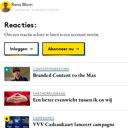
Rens Blom
Media
Freelance techjournalist
Merkstrategie
Reacties:
PR
Programmatic
Om een reactie achter te laten is een account vereist.
Purpose Marketing
Inloggen
Abonneer nu
Reputatie & crisis
CONTENTMARKETING
Branded Content to the Max
PARTNERBIJDRAGE
Een beter evenwicht tussen ik en wij
CAMPAGNES
VVV Cadeaukaart lanceert campagne