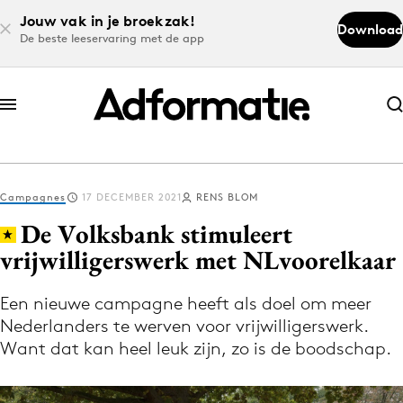
Jouw vak in je broekzak!
Download
De beste leeservaring met de app
Abonneer nu
Abonneer nu
Campagnes
17 DECEMBER 2021
RENS BLOM
Log in
De Volksbank stimuleert
vrijwilligerswerk met NLvoorelkaar
Download de app
Volg het laatste nieuws via de Adformatie
Een nieuwe campagne heeft als doel om meer
Nederlanders te werven voor vrijwilligerswerk.
Nieuws app
Want dat kan heel leuk zijn, zo is de boodschap.