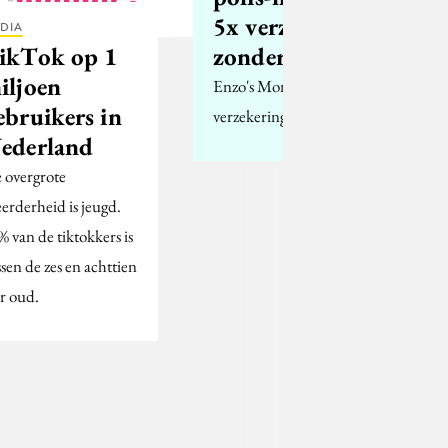
5x verzekeren
DIA
zonder zorgen
ikTok op 1
iljoen
Enzo's Monday Motion:
ebruikers in
verzekeringen
ederland
 overgrote
erderheid is jeugd.
% van de tiktokkers is
ssen de zes en achttien
ar oud.