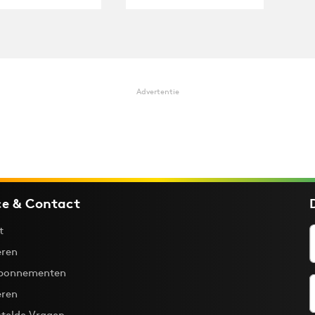
Advertentie
ce & Contact
t
ren
bonnementen
eren
stelde Vragen