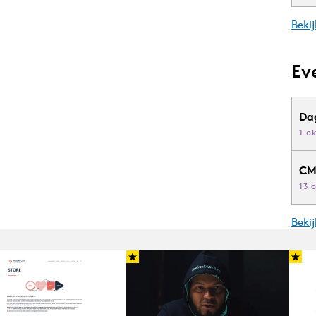
Bekij
Ev
Da
1 o
CM
13 
Beki