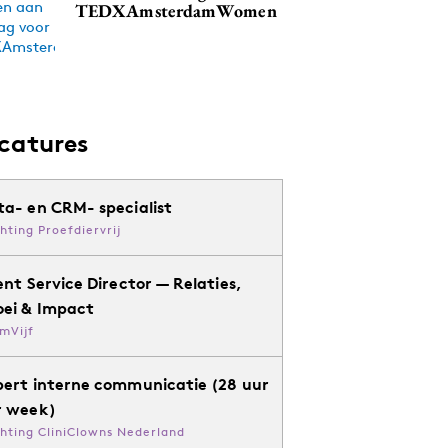
TEDXAmsterdamWomen
catures
ta- en CRM- specialist
chting Proefdiervrij
ent Service Director — Relaties,
oei & Impact
mVijf
pert interne communicatie (28 uur
r week)
chting CliniClowns Nederland