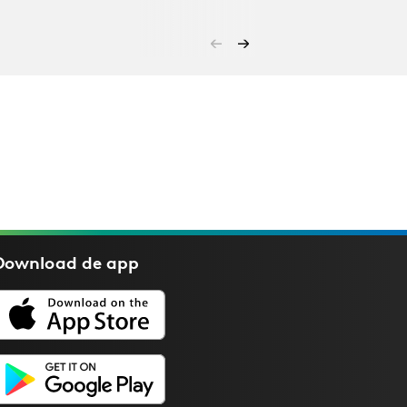
Download de
app