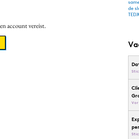
een account vereist.
Va
Da
Sti
Cli
Gr
Vor
Ex
pe
Sti