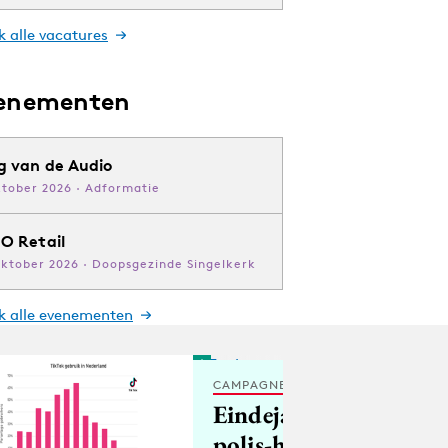
k alle vacatures
enementen
g van de Audio
ktober 2026 · Adformatie
O Retail
oktober 2026 · Doopsgezinde Singelkerk
jk alle evenementen
CAMPAGNES
Eindejaars
polis-hoppen: