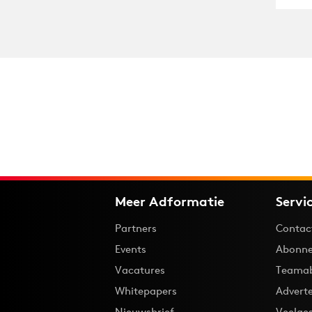
Meer Adformatie
Servi
Partners
Contac
Events
Abonne
Vacatures
Teama
Whitepapers
Advert
Nieuwsbrief
Veelge