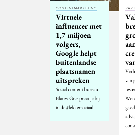
CONTENTMARKETING
PAR
Virtuele
Va
influencer met
br
1,7 miljoen
gr
volgers,
aa
Google helpt
cre
buitenlandse
va
plaatsnamen
Verho
uitspreken
van j
Social content bureau
test
Blauw Gras praat je bij
Wete
in de #lekkersociaal
geva
advi
cons