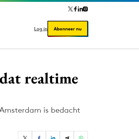
Log in
Log in
Abonneer nu
Abonneer nu
dat realtime
in Amsterdam is bedacht