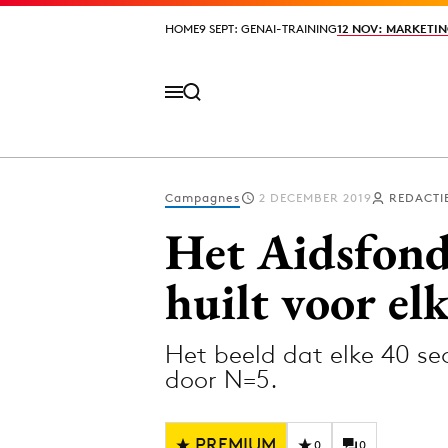
HOME
HOME
9 SEPT: GENAI-TRAINING
9 SEPT: GENAI-TRAINING
12 NOV: MARKETIN
12 NOV: MARKETIN
Campagnes
2 DECEMBER 2019
REDACTI
Volg het laatste nieuws via de Adformatie N
Het Aidsfond
huilt voor el
Topics
Het beeld dat elke 40 se
Artificial Intelligence
Design
door N=5.
Bureaus
Digital transf
Campagnes
Diversiteit
PREMIUM
0
0