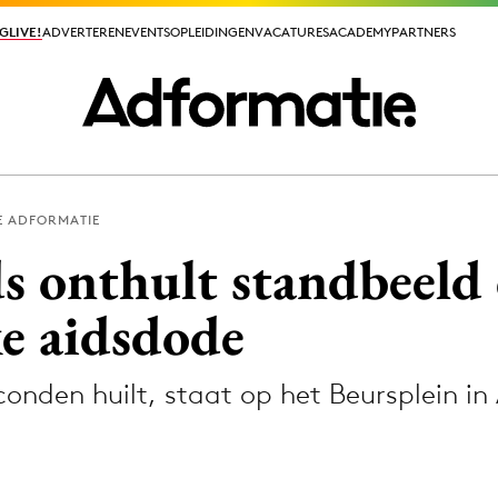
GLIVE!
GLIVE!
ADVERTEREN
ADVERTEREN
EVENTS
EVENTS
OPLEIDINGEN
OPLEIDINGEN
VACATURES
VACATURES
ACADEMY
ACADEMY
PARTNERS
PARTNERS
E ADFORMATIE
ieuws app
s onthult standbeeld 
ke aidsdode
conden huilt, staat op het Beursplein 
Media
ormation
Merkstrategie
PR