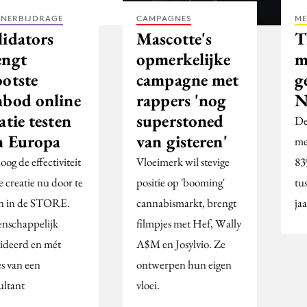
TNERBIJDRAGE
CAMPAGNES
ME
lidators
Mascotte's
T
engt
opmerkelijke
m
ootste
campagne met
g
nbod online
rappers 'nog
N
atie testen
superstoned
De
n Europa
van gisteren'
me
og de effectiviteit
Vloeimerk wil stevige
83
e creatie nu door te
positie op 'booming'
tu
en in de STORE.
cannabismarkt, brengt
ja
nschappelijk
filmpjes met Hef, Wally
lideerd en mét
A$M en Josylvio. Ze
es van een
ontwerpen hun eigen
ultant
vloei.