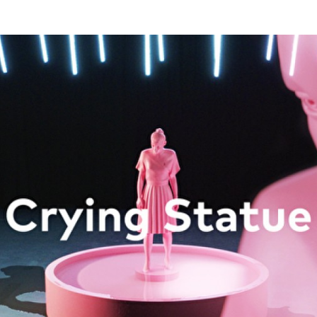
Programmatic
ering
Purpose Marketing
keting
Reputatie & crisis
nicatie