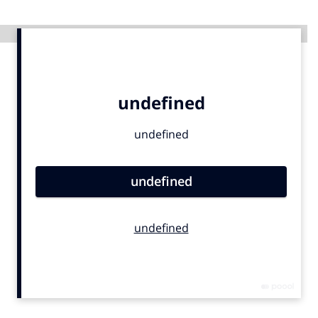
Advertentie
Menu
Home
9 sept: GenAI-training
12 nov: MarketingLive!
Adverteren
Events
Opleidingen
Vacatures
Academy
Partners
Topics
Artificial Intelligence