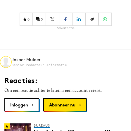
Bureaus
Campagnes
0
0
Carriere
Advertentie
Contentmarketing
Craft
Customer Experience
Data & Insights
Jasper Mulder
Senior redacteur Adformatie
Design
Digital transformation
Reacties:
Diversiteit
Om een reactie achter te laten is een account vereist.
Effectiviteit
Gedragsverandering
Inloggen
Abonneer nu
Influencer marketing
Interne communicatie
BUREAUS
Martech