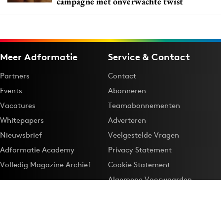
campagne met onverwachte twist
Meer Adformatie
Service & Contact
Partners
Contact
Events
Abonneren
Vacatures
Teamabonnementen
Whitepapers
Adverteren
Nieuwsbrief
Veelgestelde Vragen
Adformatie Academy
Privacy Statement
Volledig Magazine Archief
Cookie Statement
Algemene Voorwaarden
Onze app
Maak Adformatie.nl je
Google-favoriet