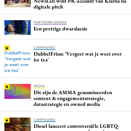
NewsLab wint PR-account van Klarna na
digitale pitch
Media
Merkstrategie
PARTNERBIJDRAGE
PR
Een prettige dwarslaesie
Programmatic
Purpose Marketing
CAMPAGNES
Reputatie & crisis
DubbelFrisss: 'Vergeet wat je weet over
ice tea'
MEDIA
Dit zijn de AMMA genomineerden
content & engagementstrategie,
datastrategie en owned media
CAMPAGNES
Diesel lanceert controversiële LGBTQ-