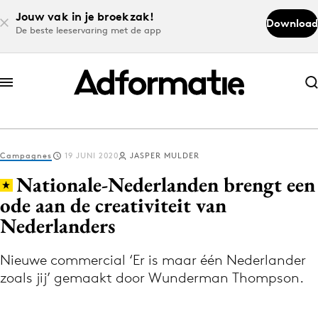
Jouw vak in je broekzak!
Download
De beste leeservaring met de app
Abonneer nu
Abonneer nu
Campagnes
19 JUNI 2020
JASPER MULDER
Log in
Nationale-Nederlanden brengt een
ode aan de creativiteit van
Nederlanders
Download de app
Volg het laatste nieuws via de Adformatie
Nieuwe commercial ‘Er is maar één Nederlander
Nieuws app
zoals jij’ gemaakt door Wunderman Thompson.