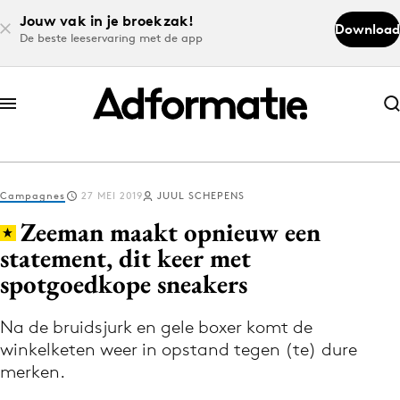
Jouw vak in je broekzak!
Download
De beste leeservaring met de app
Abonneer nu
Abonneer nu
Campagnes
27 MEI 2019
JUUL SCHEPENS
Log in
Zeeman maakt opnieuw een
statement, dit keer met
spotgoedkope sneakers
Download de app
Volg het laatste nieuws via de Adformatie
Na de bruidsjurk en gele boxer komt de
Nieuws app
winkelketen weer in opstand tegen (te) dure
merken.