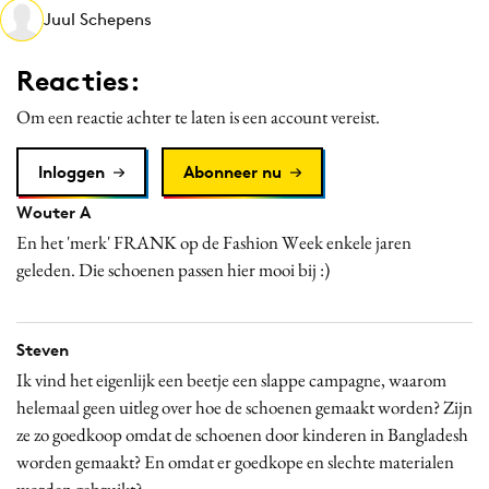
Juul Schepens
Media
Merkstrategie
Reacties:
PR
Om een reactie achter te laten is een account vereist.
Programmatic
Purpose Marketing
Inloggen
Abonneer nu
Reputatie & crisis
Wouter A
En het 'merk' FRANK op de Fashion Week enkele jaren
geleden. Die schoenen passen hier mooi bij :)
Steven
Ik vind het eigenlijk een beetje een slappe campagne, waarom
helemaal geen uitleg over hoe de schoenen gemaakt worden? Zijn
ze zo goedkoop omdat de schoenen door kinderen in Bangladesh
worden gemaakt? En omdat er goedkope en slechte materialen