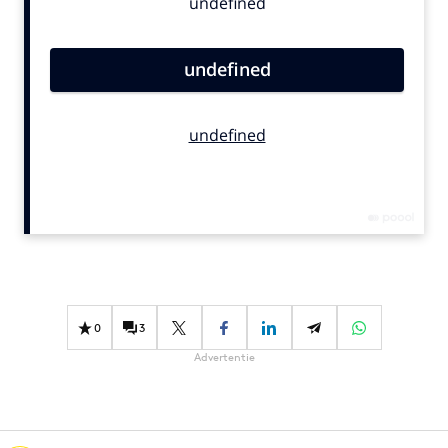
Bureaus
Campagnes
Carriere
Contentmarketing
Craft
Customer Experience
Data & Insights
Design
Digital transformation
Diversiteit
Effectiviteit
0
3
Gedragsverandering
Advertentie
Influencer marketing
Interne communicatie
Martech