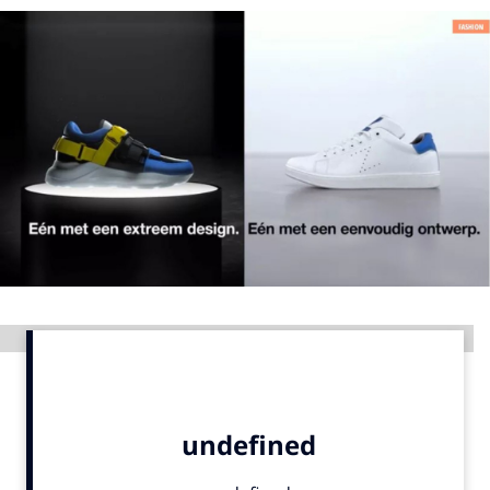
Menu
Home
9 sept: GenAI-training
12 nov: MarketingLive!
Adverteren
Events
Opleidingen
Vacatures
Advertentie
Academy
Partners
Topics
Artificial Intelligence