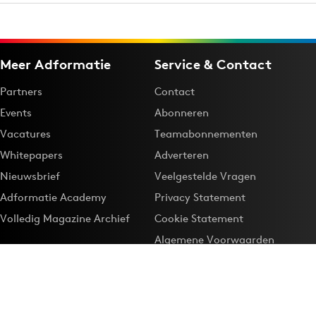
Meer Adformatie
Service & Contact
Partners
Contact
Events
Abonneren
Vacatures
Teamabonnementen
Whitepapers
Adverteren
Nieuwsbrief
Veelgestelde Vragen
Adformatie Academy
Privacy Statement
Volledig Magazine Archief
Cookie Statement
Algemene Voorwaarden
Onze app
Maak Adformatie.nl je
Google-favoriet
Privacyinstellingen