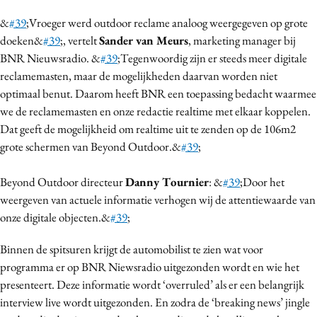
Bureaus
&
#39
;Vroeger werd outdoor reclame analoog weergegeven op grote
Campagnes
doeken&
#39
;, vertelt
Sander van Meurs
, marketing manager bij
Carriere
BNR Nieuwsradio. &
#39
;Tegenwoordig zijn er steeds meer digitale
reclamemasten, maar de mogelijkheden daarvan worden niet
Contentmarketing
optimaal benut. Daarom heeft BNR een toepassing bedacht waarmee
Craft
we de reclamemasten en onze redactie realtime met elkaar koppelen.
Customer Experience
Dat geeft de mogelijkheid om realtime uit te zenden op de 106m2
Data & Insights
grote schermen van Beyond Outdoor.&
#39
;
Design
Beyond Outdoor directeur
Danny Tournier
: &
#39
;Door het
Digital transformation
weergeven van actuele informatie verhogen wij de attentiewaarde van
Diversiteit
onze digitale objecten.&
#39
;
Effectiviteit
Gedragsverandering
Binnen de spitsuren krijgt de automobilist te zien wat voor
programma er op BNR Niewsradio uitgezonden wordt en wie het
Influencer marketing
presenteert. Deze informatie wordt ‘overruled’ als er een belangrijk
Interne communicatie
interview live wordt uitgezonden. En zodra de ‘breaking news’ jingle
Martech