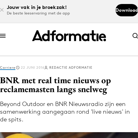
Jouw vak in je broekzak!
Download
De beste leeservaring met de app
Abonneer nu
Abonneer nu
Carriere
22 JUNI 2016
REDACTIE ADFORMATIE
Log in
BNR met real time nieuws op
reclamemasten langs snelweg
Download de app
Volg het laatste nieuws via de Adformatie
Beyond Outdoor en BNR Nieuwsradio zijn een
samenwerking aangegaan rond 'live nieuws' in
Nieuws app
de spits.