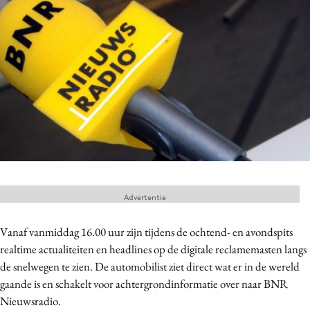
Menu
Home
9 sept: GenAI-training
12 nov: MarketingLive!
Adverteren
Events
Opleidingen
Advertentie
Vacatures
Academy
Vanaf vanmiddag 16.00 uur zijn tijdens de ochtend- en avondspits
realtime actualiteiten en headlines op de digitale reclamemasten langs
Partners
de snelwegen te zien. De automobilist ziet direct wat er in de wereld
Topics
gaande is en schakelt voor achtergrondinformatie over naar BNR
Nieuwsradio.
Artificial Intelligence