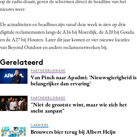
op de radio draait, geven de schermen direct de headline van het
Media
nieuws weer.
Merkstrategie
De actualiteiten en headlines zijn vanaf deze week te zien op drie
PR
digitale reclamemasten langs de A16 bij Moerdijk, de A20 bij Gouda
Programmatic
en de A27 bij Houten. Later dit jaar komen er vier nieuwe locaties
Purpose Marketing
van Beyond Outdoor en andere reclamenetwerken bij.
Reputatie & crisis
Gerelateerd
PARTNERBIJDRAGE
Van Pinch naar Apadmi: 'Nieuwsgierigheid is
belangrijker dan ervaring'
PARTNERBIJDRAGE
''Niet de grootste wint, maar wie zich het
snelst aanpast"
CARRIERE
Brouwers bier terug bij Albert Heijn