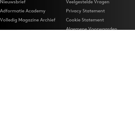
Nieuwsbrief
Veelgestelde Vragen
Adformatie Academy
Privacy Statement
Volledig Magazine Archief
Cookie Statement
Algemene Voorwaarden
Onze app
Maak Adformatie.nl je
Google-favoriet
Privacyinstellingen
Download de
Adformatie Nieuws App