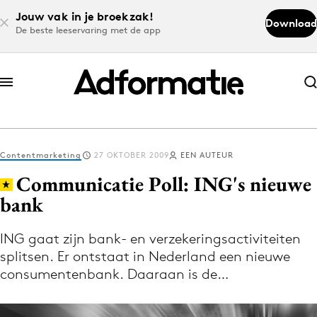
Jouw vak in je broekzak!
Download
De beste leeservaring met de app
Abonneer nu
Abonneer nu
Contentmarketing
27 OKTOBER 2009
EEN AUTEUR
Log in
Communicatie Poll: ING's nieuwe
bank
Download de app
Volg het laatste nieuws via de Adformatie
ING gaat zijn bank- en verzekeringsactiviteiten
splitsen. Er ontstaat in Nederland een nieuwe
Nieuws app
consumentenbank. Daaraan is de…