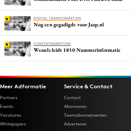
DIGITAL TRANSFORMATION
Nog een gegadigde voor Jaap.nl
CONTENTMARKETING
Wessels leidt 1850 Nummerinformatie
Meer Adformatie
Service & Contact
Partners
Contact
Events
Abonneren
Vacatures
Teamabonnementen
Whitepapers
Adverteren