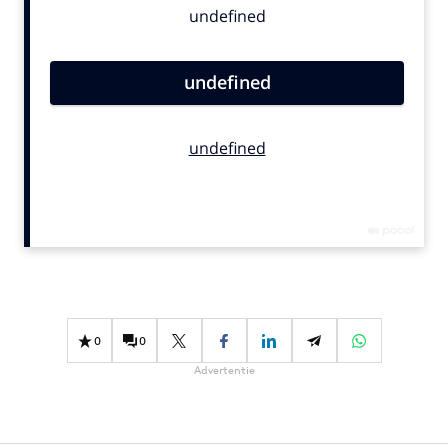
Bureaus
Campagnes
Carriere
Contentmarketing
Craft
Customer Experience
Data & Insights
Design
Digital transformation
Diversiteit
Effectiviteit
0
0
Gedragsverandering
Advertentie
Influencer marketing
Interne communicatie
Martech