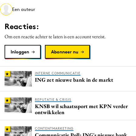
Media
Een auteur
Merkstrategie
Reacties:
PR
Programmatic
Om een reactie achter te laten is een account vereist.
Purpose Marketing
Inloggen
Abonneer nu
Reputatie & crisis
INTERNE COMMUNICATIE
ING zet nieuwe bank in de markt
REPUTATIE & CRISIS
KNSB wil schaatssport met KPN verder
ontwikkelen
CONTENTMARKETING
Communicatie Poll: ING's nieuwe bank