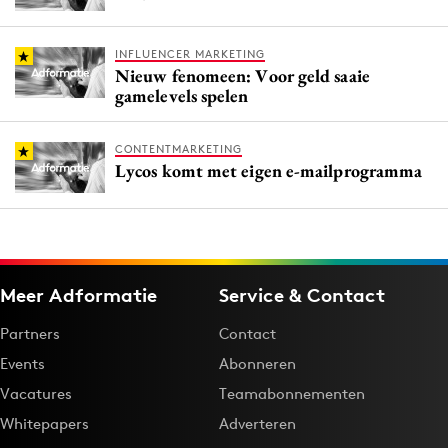
INFLUENCER MARKETING
Nieuw fenomeen: Voor geld saaie
gamelevels spelen
CONTENTMARKETING
Lycos komt met eigen e-mailprogramma
Meer Adformatie
Service & Contact
Partners
Contact
Events
Abonneren
Vacatures
Teamabonnementen
Whitepapers
Adverteren