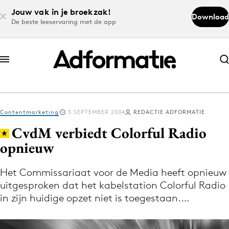
Jouw vak in je broekzak!
Download
De beste leeservaring met de app
Abonneer nu
Abonneer nu
Contentmarketing
5 SEPTEMBER 2004
REDACTIE ADFORMATIE
Log in
CvdM verbiedt Colorful Radio
opnieuw
Download de app
Volg het laatste nieuws via de Adformatie
Het Commissariaat voor de Media heeft opnieuw
uitgesproken dat het kabelstation Colorful Radio
Nieuws app
in zijn huidige opzet niet is toegestaan.…