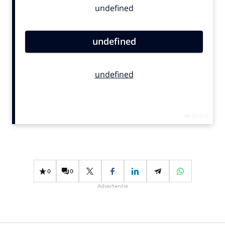
Bureaus
Campagnes
Carriere
Contentmarketing
Craft
Customer Experience
Data & Insights
Design
Digital transformation
Diversiteit
Effectiviteit
0
0
Gedragsverandering
Advertentie
Influencer marketing
Interne communicatie
Martech