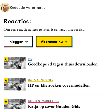
Media
Redactie Adformatie
Merkstrategie
Reacties:
PR
Programmatic
Om een reactie achter te laten is een account vereist.
Purpose Marketing
Inloggen
Abonneer nu
Reputatie & crisis
PR
Goedkope cd tegen thuis downloaden
DATA & INSIGHTS
HP en Elle zoeken covermodellen
CONTENTMARKETING
Katja op cover Gouden Gids