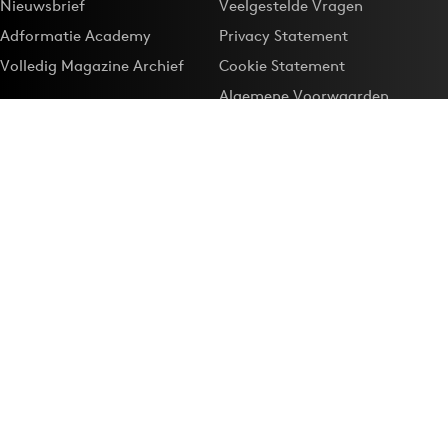
Nieuwsbrief
Veelgestelde Vragen
Adformatie Academy
Privacy Statement
Volledig Magazine Archief
Cookie Statement
Algemene Voorwaarden
Onze app
Maak Adformatie.nl je
Google-favoriet
Privacyinstellingen
Download de
Adformatie Nieuws App