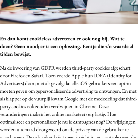
Bureaus
Campagnes
Carriere
Contentmarketing
En dan komt cookieless adverteren er ook nog bij. Wat te
Craft
doen? Geen nood; er is een oplossing. Eentje die z’n waarde al
Customer Experience
tijden bewijst.
Data & Insights
Na de invoering van GDPR werden third-party cookies afgeschaft
Design
door Firefox en Safari. Toen voerde Apple hun IDFA (Identity for
Digital transformation
Advertisers) door; met als gevolg dat alle iOS-gebruikers een opt-in
Diversiteit
moeten geven om gepersonaliseerde advertising te ontvangen. En met
als klapper op de vuurpijl kwam Google met de mededeling dat third-
Effectiviteit
party cookies ook zouden verdwijnen in Chrome. Deze
Gedragsverandering
veranderingen maken het online marketeers erg lastig. Hoe
Influencer marketing
optimaliseer en personaliseer je nu je campagnes nog? De wijzigingen
Interne communicatie
worden uiteraard doorgevoerd om de privacy van de gebruiker te
Martech
waarborgen. De gebruiker krijgt meer inzicht in, en controle over, de