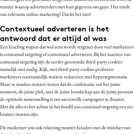
manier waarop adverteerders met hun gegevens om gaan. Het einde
Media
van relevante online marketing? Dacht het niet!
Merkstrategie
PR
Contextueel adverteren is het
Programmatic
antwoord dat er altijd al was
Purpose Marketing
Een krachtig wapen dat wel eens wordt vergeten door veel marketeers
Reputatie & crisis
is contextual targeting of contextueel adverteren. Bij het inzetten van
contexual targeting zijn de eerder genoemde third-party cookies
namelijk niet nodig. Kijk, met third-party cookies proberen
marketeers voornamelijk waist te reduceren met hypersegmentatie.
Maar ze zouden moeten weten dat de combinatie van het juiste
moment, de juiste plek, met de juiste boodschap aan de juiste persoon
de optimale samenstelling is om succesvolle campagnes te draaien.
Met dit alles in het achter in het hoofd zou contexual targeting een no-
brainer moeten zijn.
De marketeer zou ook rekening moeten houden met de mindset van