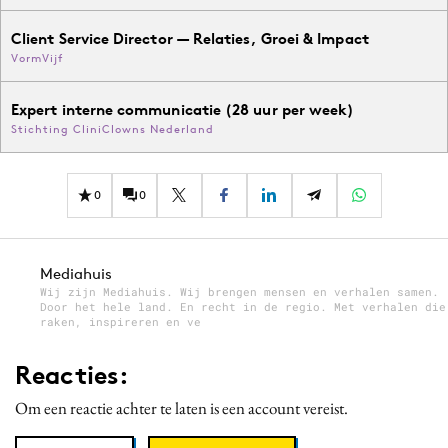
Client Service Director — Relaties, Groei & Impact
VormVijf
Expert interne communicatie (28 uur per week)
Stichting CliniClowns Nederland
0
0
Mediahuis
Wij zijn Mediahuis. Wij brengen mensen en verhalen samen.
Door het hele land. En recht in de regio. Met verhalen die
raken, inspireren en ve
Reacties:
Om een reactie achter te laten is een account vereist.