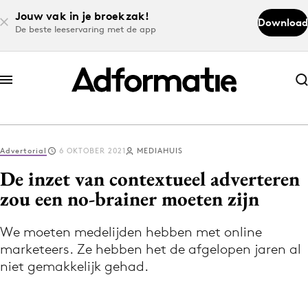
Jouw vak in je broekzak!
Download
De beste leeservaring met de app
Abonneer nu
Abonneer nu
Advertorial
6 OKTOBER 2021
MEDIAHUIS
Log in
De inzet van contextueel adverteren
zou een no-brainer moeten zijn
Download de app
Volg het laatste nieuws via de Adformatie
We moeten medelijden hebben met online
marketeers. Ze hebben het de afgelopen jaren al
Nieuws app
niet gemakkelijk gehad.