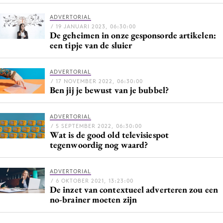
Bureaus
ADVERTORIAL
Campagnes
/ 19 JANUARI 2023, 06:30:00
De geheimen in onze gesponsorde artikelen:
Carriere
een tipje van de sluier
Contentmarketing
Craft
ADVERTORIAL
/ 17 NOVEMBER 2022, 06:30:00
Customer Experience
Ben jij je bewust van je bubbel?
Data & Insights
Design
ADVERTORIAL
/ 5 SEPTEMBER 2022, 06:30:00
Digital transformation
Wat is de good old televisiespot
tegenwoordig nog waard?
Diversiteit
Effectiviteit
ADVERTORIAL
Gedragsverandering
/ 6 OKTOBER 2021, 13:23:00
De inzet van contextueel adverteren zou een
Influencer marketing
no-brainer moeten zijn
Interne communicatie
Martech