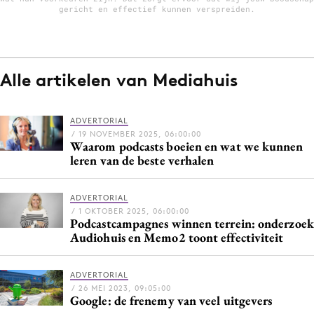
gericht en effectief kunnen verspreiden.
Menu
Alle artikelen van Mediahuis
Home
9 sept: GenAI-training
ADVERTORIAL
12 nov: MarketingLive!
/ 19 NOVEMBER 2025, 06:00:00
Waarom podcasts boeien en wat we kunnen
Adverteren
leren van de beste verhalen
Events
Opleidingen
ADVERTORIAL
Vacatures
/ 1 OKTOBER 2025, 06:00:00
Podcastcampagnes winnen terrein: onderzoek
Academy
Audiohuis en Memo2 toont effectiviteit
Partners
ADVERTORIAL
Topics
/ 26 MEI 2023, 09:05:00
Google: de frenemy van veel uitgevers
Artificial Intelligence