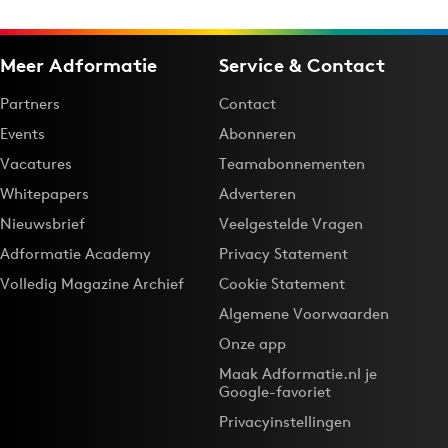
Media
Merkstrategie
Meer Adformatie
Service & Contact
PR
Partners
Contact
Programmatic
Events
Abonneren
Purpose Marketing
Vacatures
Teamabonnementen
Reputatie & crisis
Whitepapers
Adverteren
Nieuwsbrief
Veelgestelde Vragen
Adformatie Academy
Privacy Statement
Volledig Magazine Archief
Cookie Statement
Algemene Voorwaarden
Onze app
Maak Adformatie.nl je
Google-favoriet
Privacyinstellingen