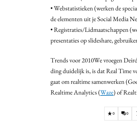
• Webstatistieken (werken de specia
de elementen uit je Social Media N
• Registraties/Lidmaatschappen (wo
presentaties op slideshare, gebruike
Trends voor 2010We vroegen Deirdr
ding duidelijk is, is dat Real Time
gaat om realtime samenwerken (Goo
Realtime Analytics (
Waze
) of Rea
0
0