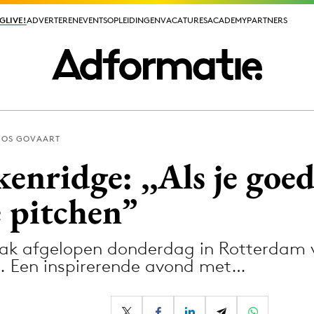
GLIVE!
GLIVE!
ADVERTEREN
ADVERTEREN
EVENTS
EVENTS
OPLEIDINGEN
OPLEIDINGEN
VACATURES
VACATURES
ACADEMY
ACADEMY
PARTNERS
PARTNERS
JOS GOVAART
ieuws app
enridge: ,,Als je goed 
e pitchen”
rak afgelopen donderdag in Rotterdam 
Media
0. Een inspirerende avond met…
ormation
Merkstrategie
PR