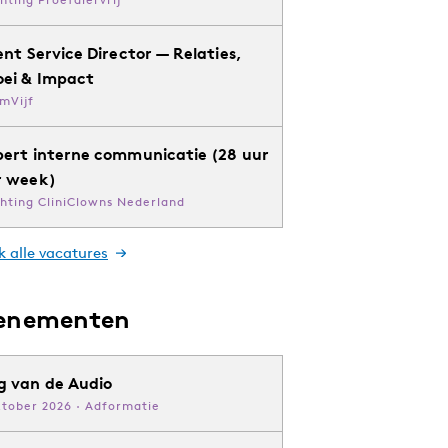
ent Service Director — Relaties,
oei & Impact
mVijf
pert interne communicatie (28 uur
r week)
chting CliniClowns Nederland
k alle vacatures
enementen
g van de Audio
ktober 2026 · Adformatie