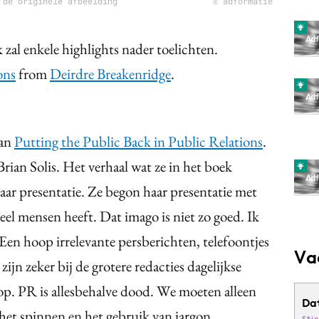
 de originele afbeelding
© adformatie
k zal enkele highlights nader toelichten.
ons
from
Deirdre Breakenridge
.
van
Putting the Public Back in Public Relations
.
rian Solis. Het verhaal wat ze in het boek
aar presentatie. Ze begon haar presentatie met
eel mensen heeft. Dat imago is niet zo goed. Ik
 Een hoop irrelevante persberichten, telefoontjes
Va
ijn zeker bij de grotere redacties dagelijkse
op. PR is allesbehalve dood. We moeten alleen
Da
het spinnen en het gebruik van jargon.
Sti