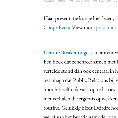
Helaas hebben we niet meer de rechten op
Haar presentatie kun je hier lezen, i
Coopr Event
View more
presentati
Deirdre Breakenridge
is co-auteur 
Een boek dat ze schreef samen met B
vertelde stond dan ook centraal in h
het imago dat Public Relations bij v
hoor het zelf ook vaak op redacties.
met verhalen die ergernis opwekken z
routine. Gelukkig biedt Deirdre ho
wel af van het broadcastmodel, van 