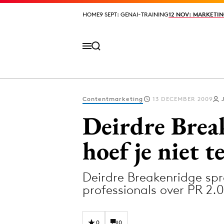
HOME
HOME
9 SEPT: GENAI-TRAINING
9 SEPT: GENAI-TRAINING
12 NOV: MARKETIN
12 NOV: MARKETIN
Contentmarketing
13 DECEMBER 2009
Volg het laatste nieuws via de Adformatie N
Deirdre Break
hoef je niet t
Topics
Deirdre Breakenridge sp
Artificial Intelligence
Design
professionals over PR 2.
Bureaus
Digital transf
Campagnes
Diversiteit
0
0