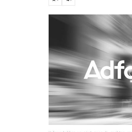
Carriere
Effectiviteit
Contentmarketing
Gedragsverand
Craft
Influencer mar
Customer Experience
Interne commu
Data & Insights
Martech