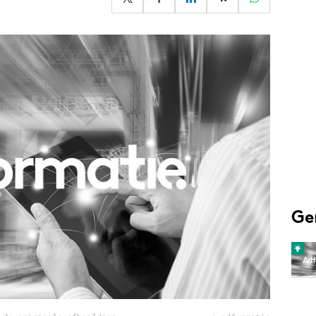
Programmatic
ering
Purpose Marketing
keting
Reputatie & crisis
nicatie
Ge