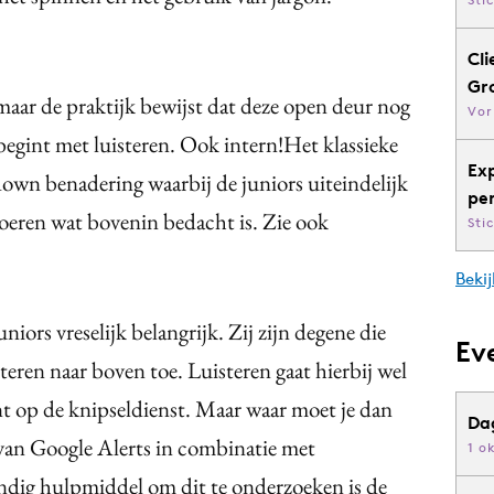
Cli
Gr
 maar de praktijk bewijst dat deze open deur nog
Vor
begint met luisteren. Ook intern!Het klassieke
Ex
own benadering waarbij de juniors uiteindelijk
pe
voeren wat bovenin bedacht is. Zie ook
Sti
Bekij
niors vreselijk belangrijk. Zij zijn degene die
Ev
teren naar boven toe. Luisteren gaat hierbij wel
 op de knipseldienst. Maar waar moet je dan
Da
n van Google Alerts in combinatie met
1 o
ndig hulpmiddel om dit te onderzoeken is de