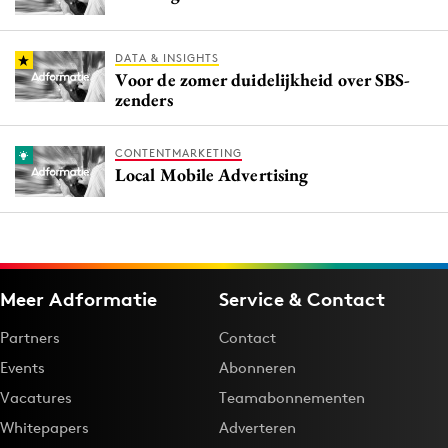
DATA & INSIGHTS
Voor de zomer duidelijkheid over SBS-
zenders
CONTENTMARKETING
Local Mobile Advertising
Meer Adformatie
Service & Contact
Partners
Contact
Events
Abonneren
Vacatures
Teamabonnementen
Whitepapers
Adverteren