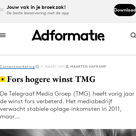
Jouw vak in je broekzak!
Download
De beste leeservaring met de app
Abonneer nu
Abonneer nu
Contentmarketing
11 MAART 2011
MAARTEN HAFKAMP
Log in
Fors hogere winst TMG
De Telegraaf Media Groep (TMG) heeft vorig jaar
Download de app
de winst fors verbeterd. Het mediabedrijf
Volg het laatste nieuws via de Adformatie
verwacht stabiele oplage-inkomsten in 2011,
Nieuws app
maar…