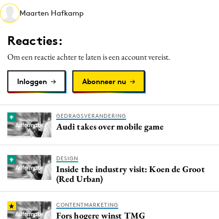
Media
Maarten Hafkamp
Merkstrategie
Reacties:
PR
Programmatic
Om een reactie achter te laten is een account vereist.
Purpose Marketing
Inloggen
Abonneer nu
Reputatie & crisis
GEDRAGSVERANDERING
Audi takes over mobile game
DESIGN
Inside the industry visit: Koen de Groot
(Red Urban)
CONTENTMARKETING
Fors hogere winst TMG