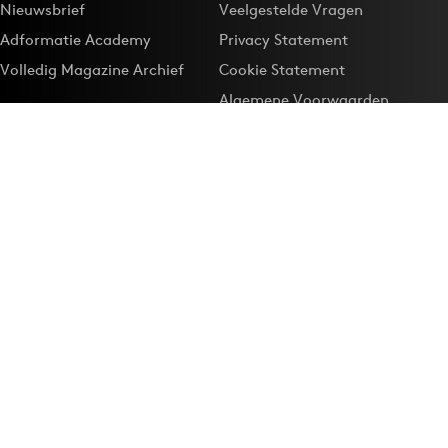
Nieuwsbrief
Veelgestelde Vragen
Adformatie Academy
Privacy Statement
Volledig Magazine Archief
Cookie Statement
Algemene Voorwaarden
Onze app
Maak Adformatie.nl je
Google-favoriet
Privacyinstellingen
Download de
Adformatie Nieuws App