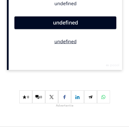
Bureaus
Campagnes
Carriere
Contentmarketing
Craft
Customer Experience
Data & Insights
Design
Digital transformation
Diversiteit
Effectiviteit
0
0
Gedragsverandering
Advertentie
Influencer marketing
Interne communicatie
Martech