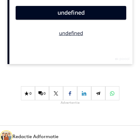
Bureaus
Campagnes
Carriere
Contentmarketing
Craft
Customer Experience
Data & Insights
Design
Digital transformation
Diversiteit
0
0
Effectiviteit
Advertentie
Gedragsverandering
Influencer marketing
Interne communicatie
Redactie Adformatie
Martech