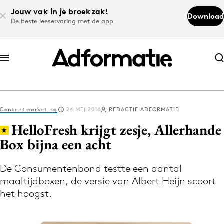
Jouw vak in je broekzak!
Download
De beste leeservaring met de app
Abonneer nu
Abonneer nu
Contentmarketing
24 MEI 2016
REDACTIE ADFORMATIE
Log in
HelloFresh krijgt zesje, Allerhande
Box bijna een acht
Download de app
Volg het laatste nieuws via de Adformatie
De Consumentenbond testte een aantal
maaltijdboxen, de versie van Albert Heijn scoort
Nieuws app
het hoogst.