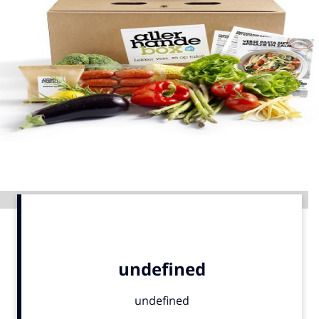
Menu
Home
9 sept: GenAI-training
12 nov: MarketingLive!
Adverteren
Events
Opleidingen
Advertentie
Vacatures
Academy
Partners
Topics
Artificial Intelligence