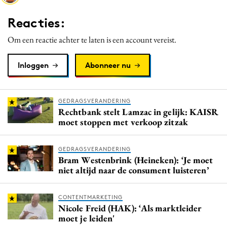
Media
Reacties:
Merkstrategie
Om een reactie achter te laten is een account vereist.
PR
Programmatic
Inloggen
Abonneer nu
Purpose Marketing
Reputatie & crisis
GEDRAGSVERANDERING
Rechtbank stelt Lamzac in gelijk: KAISR
moet stoppen met verkoop zitzak
GEDRAGSVERANDERING
Bram Westenbrink (Heineken): ‘Je moet
niet altijd naar de consument luisteren’
CONTENTMARKETING
Nicole Freid (HAK): ‘Als marktleider
moet je leiden'