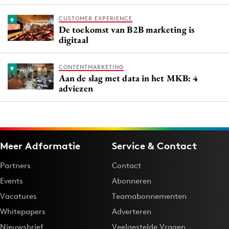
CUSTOMER EXPERIENCE
De toekomst van B2B marketing is
digitaal
CONTENTMARKETING
Aan de slag met data in het MKB: 4
adviezen
Meer Adformatie
Service & Contact
Partners
Contact
Events
Abonneren
Vacatures
Teamabonnementen
Whitepapers
Adverteren
Nieuwsbrief
Veelgestelde Vragen