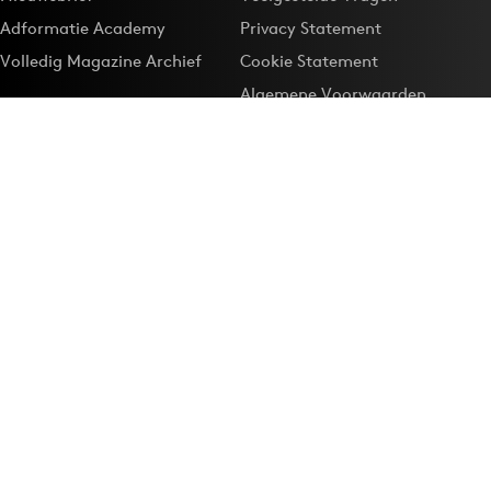
Adformatie Academy
Privacy Statement
Volledig Magazine Archief
Cookie Statement
Algemene Voorwaarden
Onze app
Maak Adformatie.nl je
Google-favoriet
Privacyinstellingen
Download de
Adformatie Nieuws App