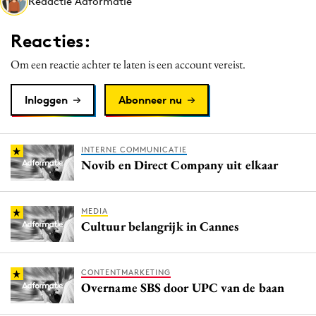
Redactie Adformatie
Media
Merkstrategie
Reacties:
PR
Om een reactie achter te laten is een account vereist.
Programmatic
Purpose Marketing
Inloggen
Abonneer nu
Reputatie & crisis
INTERNE COMMUNICATIE
Novib en Direct Company uit elkaar
MEDIA
Cultuur belangrijk in Cannes
CONTENTMARKETING
Overname SBS door UPC van de baan