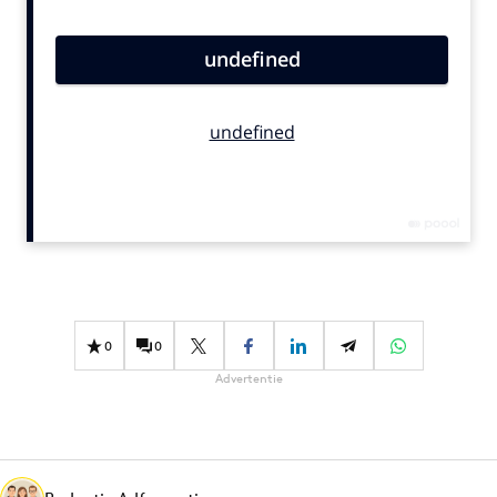
Bureaus
Campagnes
Carriere
Contentmarketing
Craft
Customer Experience
Data & Insights
Design
Digital transformation
Diversiteit
0
0
Effectiviteit
Advertentie
Gedragsverandering
Influencer marketing
Interne communicatie
Martech