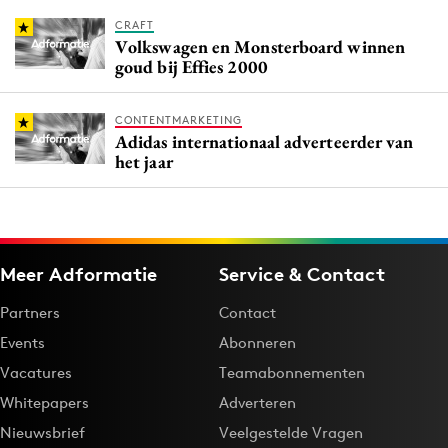
CRAFT
Volkswagen en Monsterboard winnen
goud bij Effies 2000
CONTENTMARKETING
Adidas internationaal adverteerder van
het jaar
Meer Adformatie
Service & Contact
Partners
Contact
Events
Abonneren
Vacatures
Teamabonnementen
Whitepapers
Adverteren
Nieuwsbrief
Veelgestelde Vragen