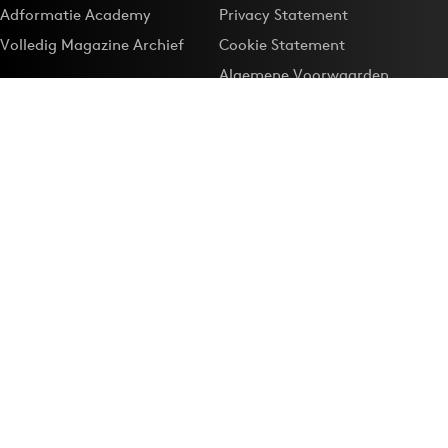
Adformatie Academy
Privacy Statement
Volledig Magazine Archief
Cookie Statement
Algemene Voorwaarden
Onze app
Maak Adformatie.nl je
Google-favoriet
Privacyinstellingen
Download de
Adformatie Nieuws App