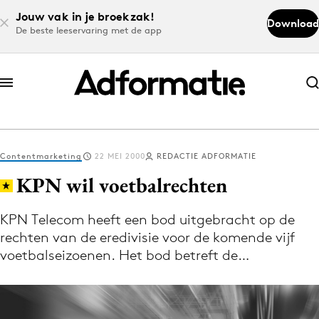
Jouw vak in je broekzak!
Download
De beste leeservaring met de app
Abonneer nu
Abonneer nu
Contentmarketing
22 MEI 2000
REDACTIE ADFORMATIE
Log in
KPN wil voetbalrechten
KPN Telecom heeft een bod uitgebracht op de
Download de app
rechten van de eredivisie voor de komende vijf
Volg het laatste nieuws via de Adformatie
voetbalseizoenen. Het bod betreft de…
Nieuws app