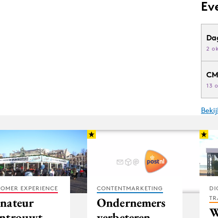
Ev
Da
2 o
CM
13 
Beki
OMER EXPERIENCE
CONTENTMARKETING
DI
TR
nateur
Ondernemers
W
ntrouwt
verbeteren