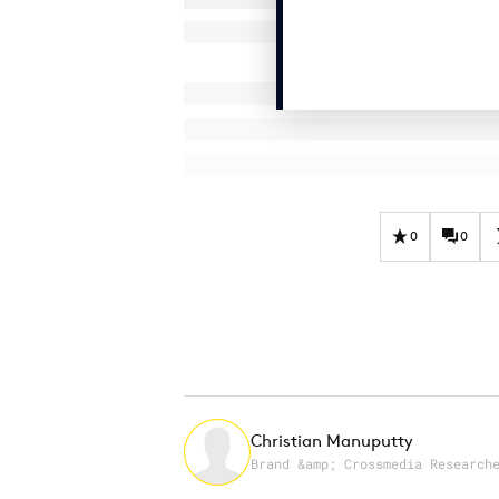
0
0
Christian Manuputty
Brand &amp; Crossmedia Research