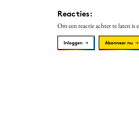
Reacties:
Om een reactie achter te laten is 
Inloggen
Abonneer nu