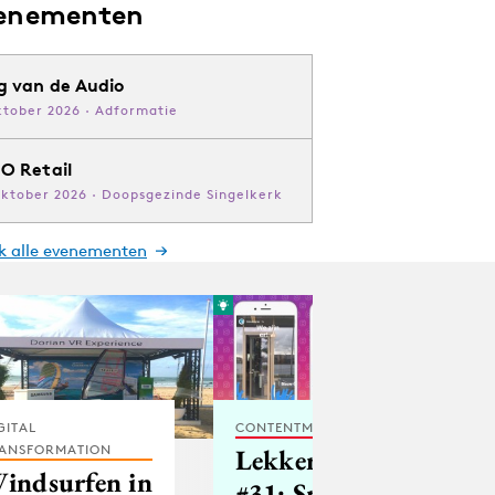
enementen
g van de Audio
ktober 2026 · Adformatie
O Retail
oktober 2026 · Doopsgezinde Singelkerk
jk alle evenementen
GITAL
CONTENTMARKETING
ANSFORMATION
Lekkersociaal
indsurfen in
#31: Snapchat