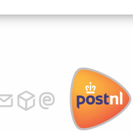
Programmatic
ering
Purpose Marketing
keting
Reputatie & crisis
nicatie