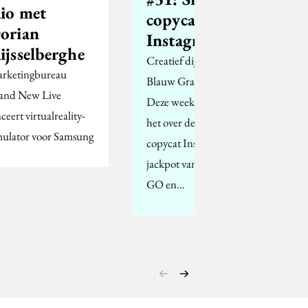
io met
copycat:
orian
Instagram
ijsselberghe
Creatief digitaal bureau
rketingbureau
Blauw Gras praat je bij!
and New Live
Deze week hebben we
ceert virtualreality-
het over de Snapchat
mulator voor Samsung
copycat Instagram, de
jackpot van Pokémon
GO en…