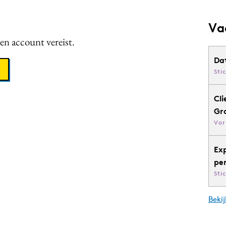
Va
een account vereist.
Da
Sti
Cli
Gr
Vor
Ex
pe
Sti
Bekij