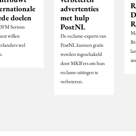
R
ernationale
advertenties
D
ede doelen
met hulp
R
PostNL
3FM Serious
Ma
est willen
De reclame-experts van
Br
rlanders wel
PostNL kunnen gratis
lan
n.
worden ingeschakeld
si
door MKB´ers om hun
reclame-uitingen te
verbeteren.