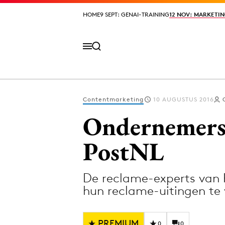
HOME
HOME
9 SEPT: GENAI-TRAINING
9 SEPT: GENAI-TRAINING
12 NOV: MARKETIN
12 NOV: MARKETIN
Contentmarketing
10 AUGUSTUS 2016
Volg het laatste nieuws via de Adformatie N
Ondernemers 
PostNL
Topics
De reclame-experts van 
Artificial Intelligence
Design
hun reclame-uitingen te 
Bureaus
Digital transf
Campagnes
Diversiteit
PREMIUM
0
0