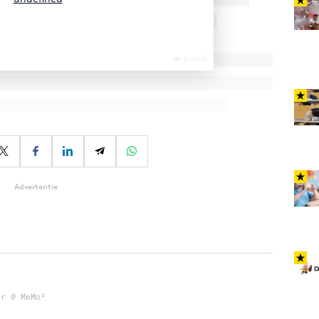
Advertentie
er @ MeMo²