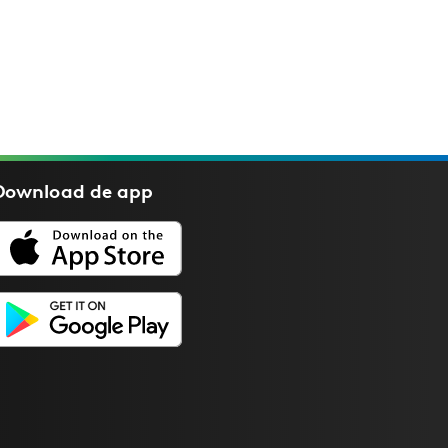
Download de
app