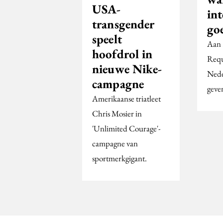
USA-
int
transgender
go
speelt
Aan 
hoofdrol in
Requ
nieuwe Nike-
Nede
campagne
geve
Amerikaanse triatleet
Chris Mosier in
'Unlimited Courage'-
campagne van
sportmerkgigant.