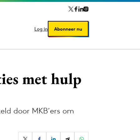
Log in
Log in
Abonneer nu
Abonneer nu
ies met hulp
keld door MKB´ers om