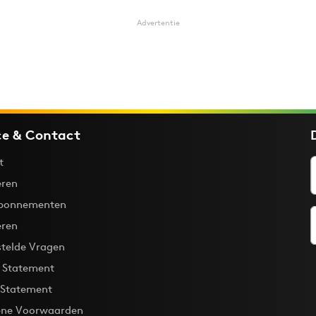
Advertentie
ce & Contact
t
ren
bonnementen
eren
stelde Vragen
y Statement
 Statement
ne Voorwaarden