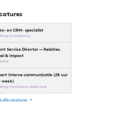
catures
ta- en CRM- specialist
chting Proefdiervrij
ent Service Director — Relaties,
oei & Impact
mVijf
pert interne communicatie (28 uur
r week)
chting CliniClowns Nederland
k alle vacatures