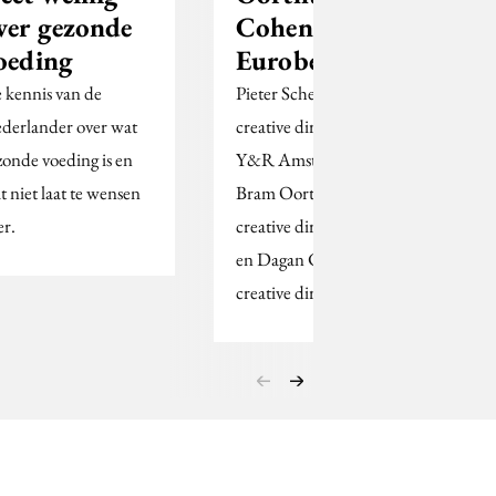
ver gezonde
Cohen in
oeding
Eurobest-jury
 kennis van de
Pieter Scheltema,
derlander over wat
creative director van
zonde voeding is en
Y&R Amsterdam,
t niet laat te wensen
Bram Oorthuizen,
er.
creative director van Qi
en Dagan Cohen,
creative director van…