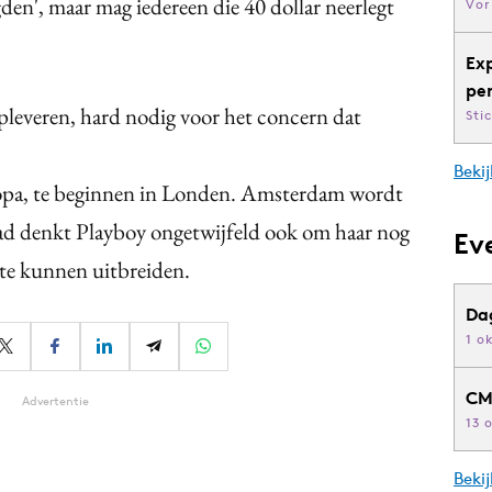
en', maar mag iedereen die 40 dollar neerlegt
Vor
Ex
pe
opleveren, hard nodig voor het concern dat
Sti
Bekij
opa, te beginnen in Londen. Amsterdam wordt
ad denkt Playboy ongetwijfeld ook om haar nog
Ev
l te kunnen uitbreiden.
Da
1 o
CM
Advertentie
13 
Beki