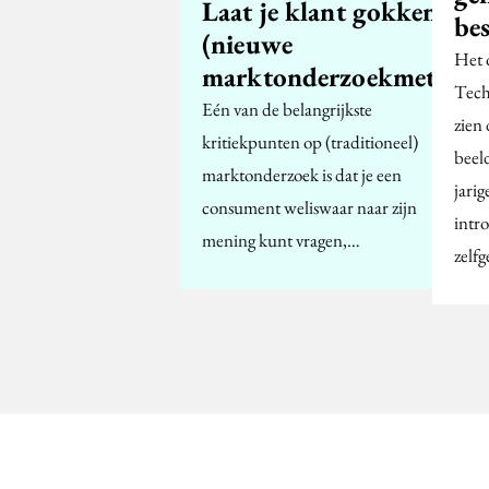
Laat je klant gokken!
be
(nieuwe
Het 
marktonderzoekmethode
Tech
Eén van de belangrijkste
zien 
kritiekpunten op (traditioneel)
beeld
marktonderzoek is dat je een
jarig
consument weliswaar naar zijn
intro
mening kunt vragen,…
zelf