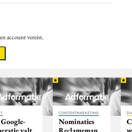
een account vereist.
FT
CONTENTMARKETING
DA
 Google-
Nominaties
C
eratie valt
Reclameman
w