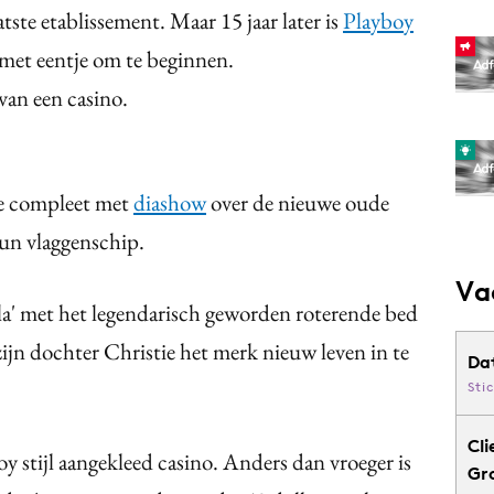
tste etablissement. Maar 15 jaar later is
Playboy
 met eentje om te beginnen.
van een casino.
e compleet met
diashow
over de nieuwe oude
un vlaggenschip.
Va
la' met het legendarisch geworden roterende bed
ijn dochter Christie het merk nieuw leven in te
Da
Sti
Cli
y stijl aangekleed casino. Anders dan vroeger is
Gr