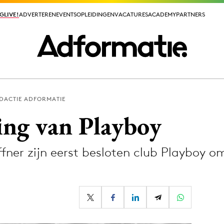
GLIVE!
GLIVE!
ADVERTEREN
ADVERTEREN
EVENTS
EVENTS
OPLEIDINGEN
OPLEIDINGEN
VACATURES
VACATURES
ACADEMY
ACADEMY
PARTNERS
PARTNERS
DACTIE ADFORMATIE
ieuws app
ng van Playboy
ner zijn eerst besloten club Playboy o
.
Media
ormation
Merkstrategie
PR