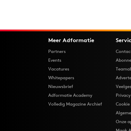
Meer Adformatie
Servi
Partners
Contac
Events
Abonne
Vacatures
Teama
Whitepapers
Advert
Nieuwsbrief
Veelge
Adformatie Academy
Privac
Volledig Magazine Archief
Cookie
Algeme
Onze a
Maak A