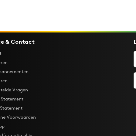
ce & Contact
t
ren
bonnementen
eren
stelde Vragen
y Statement
 Statement
ne Voorwaarden
pp
dformatie.nl je