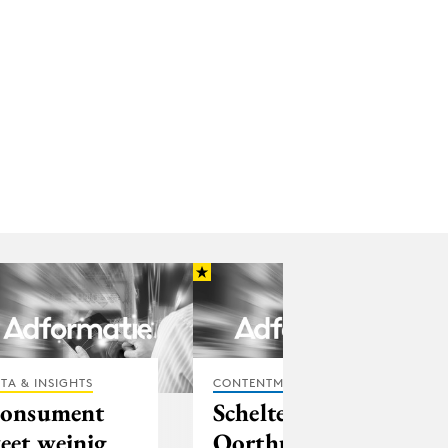
TA & INSIGHTS
CONTENTMARKETING
onsument
Scheltema,
eet weinig
Oorthuizen en