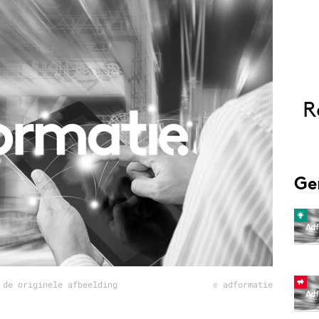
Programmatic
ering
Purpose Marketing
keting
Reputatie & crisis
nicatie
R
Ge
 de originele afbeelding
© adformatie