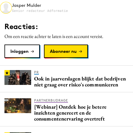
Jasper Mulder
Media
Senior redacteur Adformatie
Merkstrategie
PR
Reacties:
Programmatic
Om een reactie achter te laten is een account vereist.
Purpose Marketing
Reputatie & crisis
Inloggen
Abonneer nu
PR
Ook in jaarverslagen blijkt dat bedrijven
niet graag over risico's communiceren
PARTNERBIJDRAGE
[Webinar] Ontdek hoe je betere
inzichten genereert en de
consumentenervaring overtreft