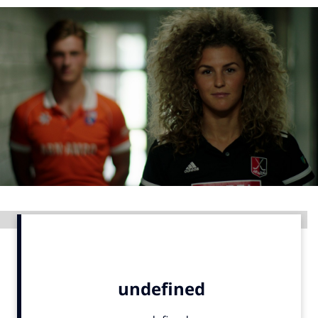
Menu
Home
9 sept: GenAI-training
12 nov: MarketingLive!
Adverteren
Events
Opleidingen
Vacatures
Advertentie
Academy
Partners
Topics
Artificial Intelligence