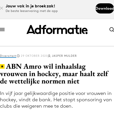
Jouw vak in je broekzak!
Download
De beste leeservaring met de app
Abonneer nu
Abonneer nu
Diversiteit
29 OKTOBER 2020
JASPER MULDER
Log in
ABN Amro wil inhaalslag
vrouwen in hockey, maar haalt zelf
de wettelijke normen niet
Download de app
Volg het laatste nieuws via de Adformatie
In vijf jaar gelijkwaardige positie voor vrouwen in
Nieuws app
hockey, vindt de bank. Het stopt sponsoring van
clubs die weigeren mee te doen.