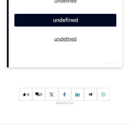
Bureaus
Campagnes
Carriere
Contentmarketing
Craft
Customer Experience
Data & Insights
Design
Digital transformation
Diversiteit
Effectiviteit
0
0
Gedragsverandering
Advertentie
Influencer marketing
Interne communicatie
Martech