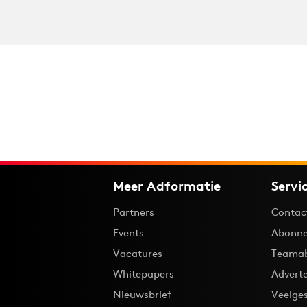
Meer Adformatie
Servi
Partners
Contac
Events
Abonne
Vacatures
Teama
Whitepapers
Advert
Nieuwsbrief
Veelge