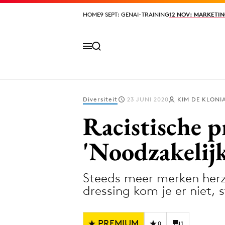
HOME
HOME
9 SEPT: GENAI-TRAINING
9 SEPT: GENAI-TRAINING
12 NOV: MARKETIN
12 NOV: MARKETIN
Diversiteit
23 JUNI 2020
KIM DE KLONI
Volg het laatste nieuws via de Adformatie N
Racistische p
'Noodzakelijk
Topics
Steeds meer merken herz
Artificial Intelligence
Design
dressing kom je er niet, 
Bureaus
Digital transf
Campagnes
Diversiteit
PREMIUM
0
1