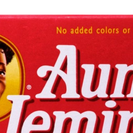
Programmatic
ering
Purpose Marketing
keting
Reputatie & crisis
nicatie