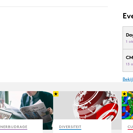
Ev
Da
1 o
CM
13 
Beki
TNERBIJDRAGE
DIVERSITEIT
CU