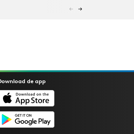
Download de
app