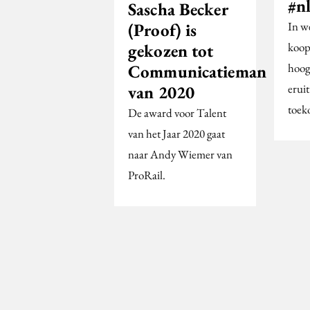
#n
Sascha Becker
(Proof) is
In w
gekozen tot
koop
Communicatieman
hoogs
van 2020
eruit
toek
De award voor Talent
van het Jaar 2020 gaat
naar Andy Wiemer van
ProRail.