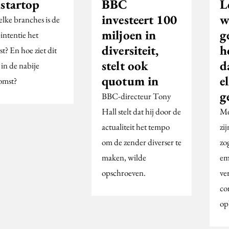
lstartop
BBC
L
investeert 100
w
elke branches is de
miljoen in
g
intentie het
diversiteit,
h
t? En hoe ziet dit
stelt ook
d
 in de nabije
quotum in
e
omst?
g
BBC-directeur Tony
Hall stelt dat hij door de
Me
actualiteit het tempo
zi
om de zender diverser te
zo
maken, wilde
em
opschroeven.
ve
co
op