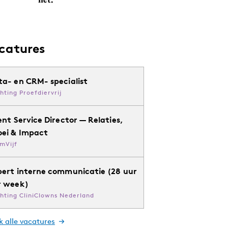
catures
ta- en CRM- specialist
chting Proefdiervrij
ent Service Director — Relaties,
oei & Impact
mVijf
pert interne communicatie (28 uur
r week)
chting CliniClowns Nederland
k alle vacatures