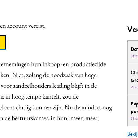
een account vereist.
Va
Da
Sti
ndernemingen hun inkoop- en productiezijde
Cli
maken. Niet, zolang de noodzaak van hoge
Gr
voor aandeelhouders leading blijft in de
Vor
e in hoog tempo kantelt, zou de
Ex
el eens eindig kunnen zijn. Nu de mindset nog
pe
 in de bestuurskamer, in hun "meer, meer,
Sti
Bekij