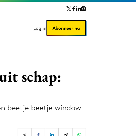
Log in
Log in
Abonneer nu
Abonneer nu
uit schap:
en beetje beetje window