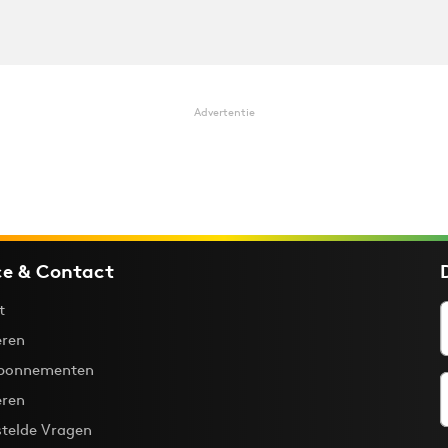
Advertentie
ce & Contact
t
ren
bonnementen
eren
stelde Vragen