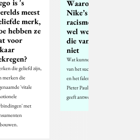
ego is 's
Waarom
erelds meest
Nike’s anti-
eliefde merk,
racismeadvertentie
oe hebben ze
wel werkt - en
at voor
die van Pepsi
lkaar
niet
ekregen?
Wat kunnen we leren
rken die geliefd zijn,
van het succes van Nike
jn merken die
en het falen van Pepsi?
genaamde 'vitale
Pieter Paul Verheggen
otionele
geeft antwoord.
rbindingen' met
nsumenten
bouwen.