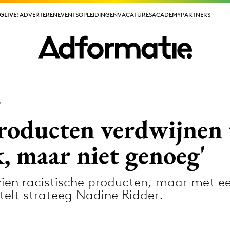
GLIVE!
GLIVE!
ADVERTEREN
ADVERTEREN
EVENTS
EVENTS
OPLEIDINGEN
OPLEIDINGEN
VACATURES
VACATURES
ACADEMY
ACADEMY
PARTNERS
PARTNERS
A
ieuws app
roducten verdwijnen 
, maar niet genoeg'
ien racistische producten, maar met e
Media
stelt strateeg Nadine Ridder.
ormation
Merkstrategie
PR