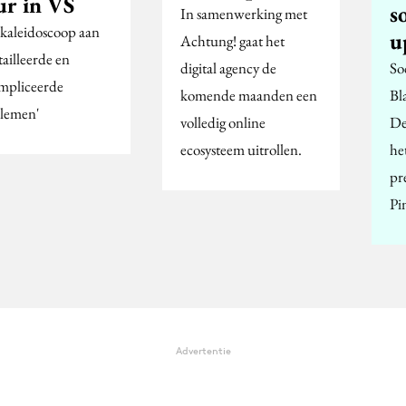
ur in VS
s
In samenwerking met
 kaleidoscoop aan
u
Achtung! gaat het
tailleerde en
digital agency de
So
mpliceerde
komende maanden een
Bl
lemen'
volledig online
De
ecosysteem uitrollen.
he
pr
Pi
Advertentie