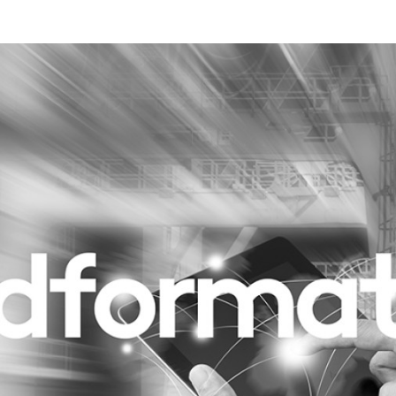
Programmatic
ering
Purpose Marketing
keting
Reputatie & crisis
nicatie