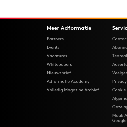
Meer Adformatie
Servi
Partners
Contac
Events
Abonne
Vacatures
Teama
Whitepapers
Advert
Nieuwsbrief
Veelge
Adformatie Academy
Privac
Volledig Magazine Archief
Cookie
Algeme
Onze a
Maak A
Google