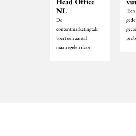
Head Office
vu
NL
'Een
De
gede
contentmarketingtak
geco
voert een aantal
prob
maatregelen door.