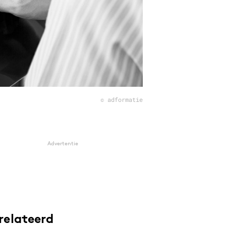
© adformatie
Advertentie
relateerd