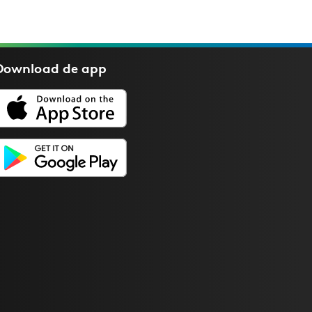
Download de
app