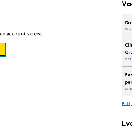
Va
Da
Sti
een account vereist.
Cli
Gr
Vor
Ex
pe
Sti
Bekij
Ev