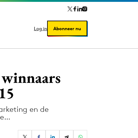
Log in
Log in
Abonneer nu
Abonneer nu
 winnaars
15
rketing en de
ue…