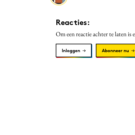
Reacties:
Om een reactie achter te laten is 
Inloggen
Abonneer nu