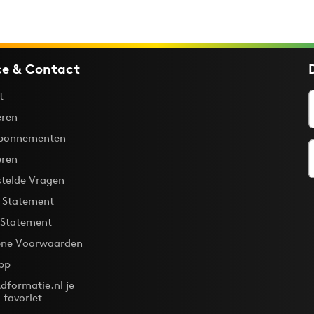
ce & Contact
t
ren
bonnementen
eren
stelde Vragen
y Statement
 Statement
ne Voorwaarden
pp
dformatie.nl je
-favoriet