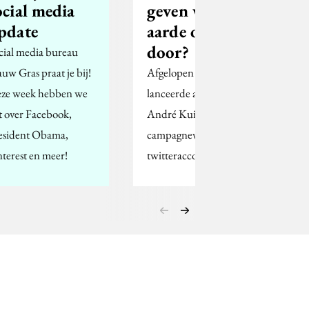
ocial media
geven we de
pdate
aarde op of
door?
cial media bureau
auw Gras praat je bij!
Afgelopen weekend
ze week hebben we
lanceerde ambassadeur
t over Facebook,
André Kuipers de
esident Obama,
campagnevideo op zijn
nterest en meer!
twitteraccount