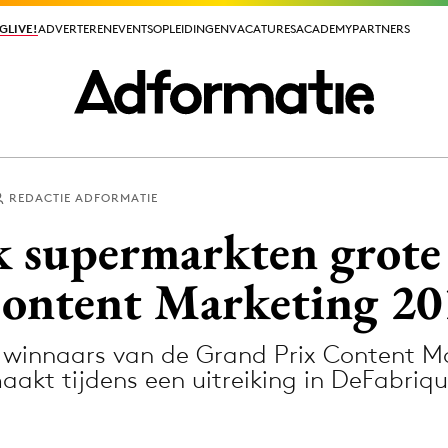
GLIVE!
GLIVE!
ADVERTEREN
ADVERTEREN
EVENTS
EVENTS
OPLEIDINGEN
OPLEIDINGEN
VACATURES
VACATURES
ACADEMY
ACADEMY
PARTNERS
PARTNERS
REDACTIE ADFORMATIE
ieuws app
 supermarkten grote
ontent Marketing 20
winnaars van de Grand Prix Content Ma
Media
akt tijdens een uitreiking in DeFabriq
ormation
Merkstrategie
PR