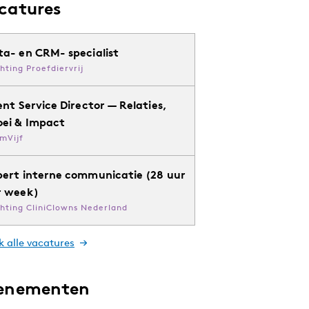
catures
ta- en CRM- specialist
chting Proefdiervrij
ent Service Director — Relaties,
oei & Impact
mVijf
pert interne communicatie (28 uur
r week)
chting CliniClowns Nederland
k alle vacatures
enementen