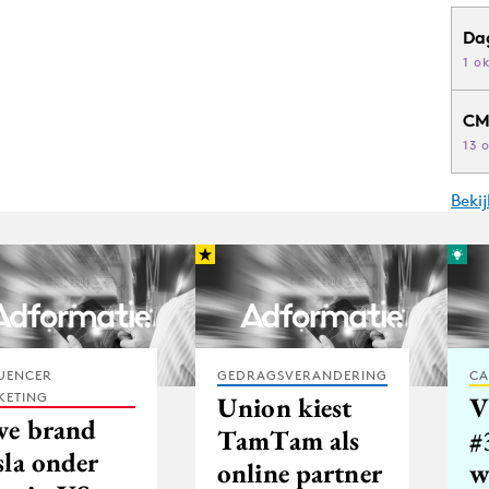
Da
1 o
CM
13 
Beki
UENCER
GEDRAGSVERANDERING
CA
KETING
Union kiest
V
ve brand
TamTam als
#
sla onder
online partner
w