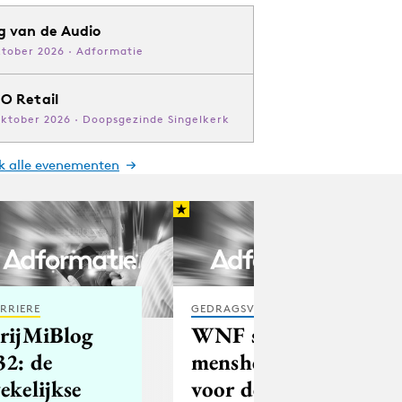
g van de Audio
ktober 2026 · Adformatie
O Retail
oktober 2026 · Doopsgezinde Singelkerk
jk alle evenementen
RRIERE
GEDRAGSVERANDERING
rijMiBlog
WNF stelt 'de
32: de
mensheid'
ekelijkse
voor de keuze: