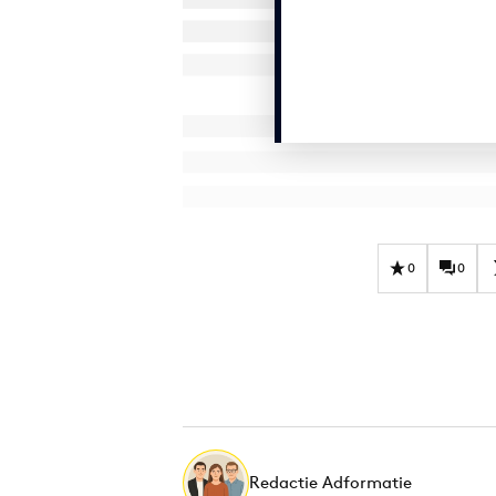
0
0
Redactie Adformatie