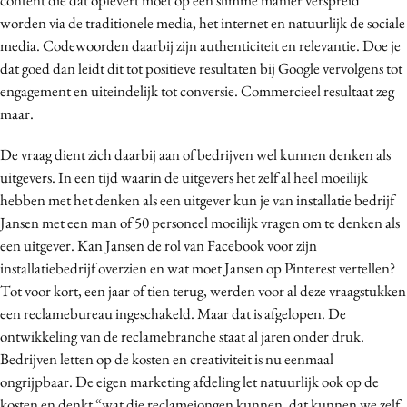
worden via de traditionele media, het internet en natuurlijk de sociale
media. Codewoorden daarbij zijn authenticiteit en relevantie. Doe je
dat goed dan leidt dit tot positieve resultaten bij Google vervolgens tot
engagement en uiteindelijk tot conversie. Commercieel resultaat zeg
maar.
De vraag dient zich daarbij aan of bedrijven wel kunnen denken als
uitgevers. In een tijd waarin de uitgevers het zelf al heel moeilijk
hebben met het denken als een uitgever kun je van installatie bedrijf
Jansen met een man of 50 personeel moeilijk vragen om te denken als
een uitgever. Kan Jansen de rol van Facebook voor zijn
installatiebedrijf overzien en wat moet Jansen op Pinterest vertellen?
Tot voor kort, een jaar of tien terug, werden voor al deze vraagstukken
een reclamebureau ingeschakeld. Maar dat is afgelopen. De
ontwikkeling van de reclamebranche staat al jaren onder druk.
Bedrijven letten op de kosten en creativiteit is nu eenmaal
ongrijpbaar. De eigen marketing afdeling let natuurlijk ook op de
kosten en denkt “wat die reclamejongen kunnen, dat kunnen we zelf