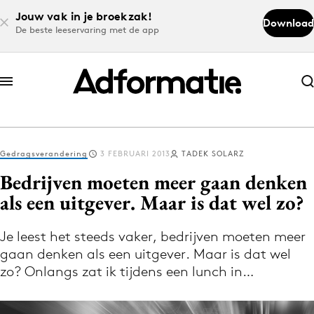
Jouw vak in je broekzak!
Download
De beste leeservaring met de app
Abonneer nu
Abonneer nu
Gedragsverandering
3 FEBRUARI 2013
TADEK SOLARZ
Log in
Bedrijven moeten meer gaan denken
als een uitgever. Maar is dat wel zo?
Download de app
Volg het laatste nieuws via de Adformatie
Je leest het steeds vaker, bedrijven moeten meer
gaan denken als een uitgever. Maar is dat wel
Nieuws app
zo? Onlangs zat ik tijdens een lunch in…