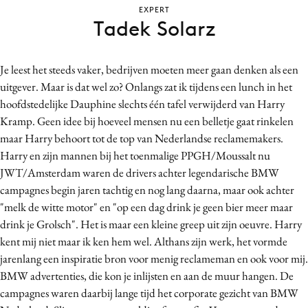
EXPERT
Bureaus
Tadek Solarz
Campagnes
Carriere
Je leest het steeds vaker, bedrijven moeten meer gaan denken als een
Contentmarketing
uitgever. Maar is dat wel zo? Onlangs zat ik tijdens een lunch in het
Craft
hoofdstedelijke Dauphine slechts één tafel verwijderd van Harry
Customer Experience
Kramp. Geen idee bij hoeveel mensen nu een belletje gaat rinkelen
Data & Insights
maar Harry behoort tot de top van Nederlandse reclamemakers.
Harry en zijn mannen bij het toenmalige PPGH/Moussalt nu
Design
JWT/Amsterdam waren de drivers achter legendarische BMW
Digital transformation
campagnes begin jaren tachtig en nog lang daarna, maar ook achter
Diversiteit
"melk de witte motor" en "op een dag drink je geen bier meer maar
Effectiviteit
drink je Grolsch". Het is maar een kleine greep uit zijn oeuvre. Harry
Gedragsverandering
kent mij niet maar ik ken hem wel. Althans zijn werk, het vormde
jarenlang een inspiratie bron voor menig reclameman en ook voor mij.
Influencer marketing
BMW advertenties, die kon je inlijsten en aan de muur hangen. De
Interne communicatie
campagnes waren daarbij lange tijd het corporate gezicht van BMW
Martech