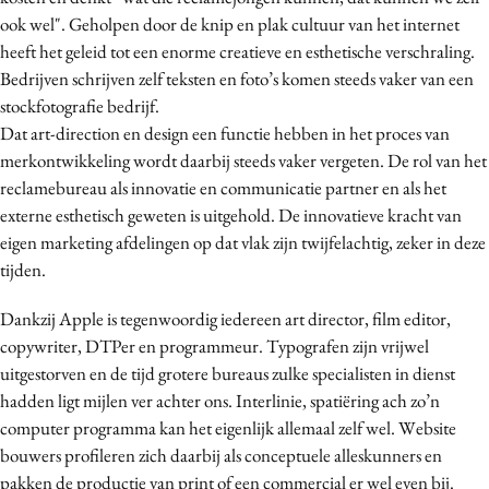
ook wel". Geholpen door de knip en plak cultuur van het internet
heeft het geleid tot een enorme creatieve en esthetische verschraling.
Bedrijven schrijven zelf teksten en foto’s komen steeds vaker van een
stockfotografie bedrijf.
Dat art-direction en design een functie hebben in het proces van
merkontwikkeling wordt daarbij steeds vaker vergeten. De rol van het
reclamebureau als innovatie en communicatie partner en als het
externe esthetisch geweten is uitgehold. De innovatieve kracht van
eigen marketing afdelingen op dat vlak zijn twijfelachtig, zeker in deze
tijden.
Dankzij Apple is tegenwoordig iedereen art director, film editor,
copywriter, DTPer en programmeur. Typografen zijn vrijwel
uitgestorven en de tijd grotere bureaus zulke specialisten in dienst
hadden ligt mijlen ver achter ons. Interlinie, spatiëring ach zo’n
computer programma kan het eigenlijk allemaal zelf wel. Website
bouwers profileren zich daarbij als conceptuele alleskunners en
pakken de productie van print of een commercial er wel even bij.