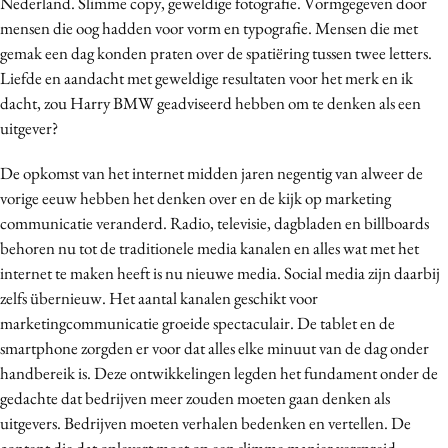
Nederland. Slimme copy, geweldige fotografie. Vormgegeven door
Media
mensen die oog hadden voor vorm en typografie. Mensen die met
Merkstrategie
gemak een dag konden praten over de spatiëring tussen twee letters.
Liefde en aandacht met geweldige resultaten voor het merk en ik
PR
dacht, zou Harry BMW geadviseerd hebben om te denken als een
Programmatic
uitgever?
Purpose Marketing
Reputatie & crisis
De opkomst van het internet midden jaren negentig van alweer de
vorige eeuw hebben het denken over en de kijk op marketing
communicatie veranderd. Radio, televisie, dagbladen en billboards
behoren nu tot de traditionele media kanalen en alles wat met het
internet te maken heeft is nu nieuwe media. Social media zijn daarbij
zelfs übernieuw. Het aantal kanalen geschikt voor
marketingcommunicatie groeide spectaculair. De tablet en de
smartphone zorgden er voor dat alles elke minuut van de dag onder
handbereik is. Deze ontwikkelingen legden het fundament onder de
gedachte dat bedrijven meer zouden moeten gaan denken als
uitgevers. Bedrijven moeten verhalen bedenken en vertellen. De
content die dat oplevert moet op een slimme manier verspreid