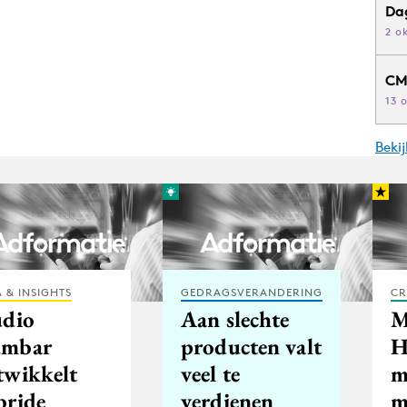
Da
2 o
CM
13 
Beki
 & INSIGHTS
GEDRAGSVERANDERING
CR
udio
Aan slechte
M
mbar
producten valt
H
twikkelt
veel te
m
bride
verdienen
m