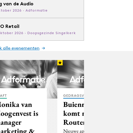
g van de Audio
ktober 2026 · Adformatie
O Retail
oktober 2026 · Doopsgezinde Singelkerk
jk alle evenementen
AFT
GEDRAGSVERANDERING
onika van
Buienradar
oogenvest is
komt met
anager
Routeradar
arketing &
Nieuwe app