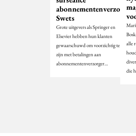
ma
abonnementenverzorger
vo
Swets
Mari
Grote uitgevers als Springer en
Bosk
Elsevier hebben hun klanten
alle 
gewaarschuwd om voorzichtig te
houd
zijn met betalingen aan
diver
abonnementenverzorger…
die h