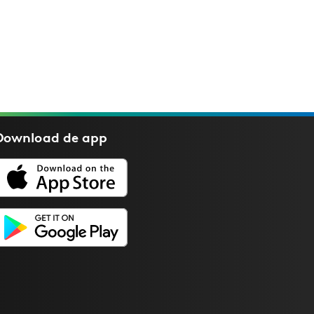
Download de
app