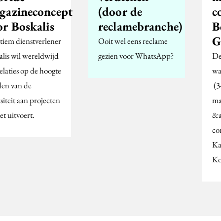
gazineconcept
(door de
c
or Boskalis
reclamebranche)
B
G
tiem dienstverlener
Ooit wel eens reclame
alis wil wereldwijd
gezien voor WhatsApp?
De
relaties op de hoogte
wa
en van de
(3
siteit aan projecten
ma
et uitvoert.
&
co
Ka
Ko