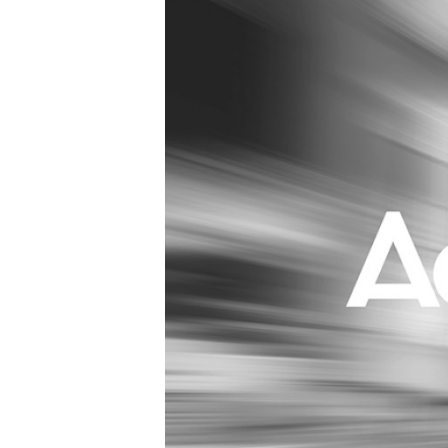
Carriere
Effectiviteit
Contentmarketing
Gedragsverand
Craft
Influencer mar
Customer Experience
Interne commu
Data & Insights
Martech