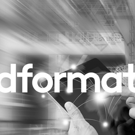
Programmatic
ering
Purpose Marketing
keting
Reputatie & crisis
nicatie