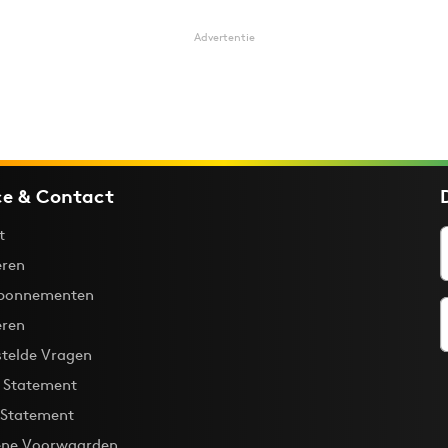
Advertentie
ce & Contact
t
ren
bonnementen
eren
stelde Vragen
y Statement
 Statement
ne Voorwaarden