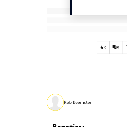
0
0
Rob Beemster
Reacties: