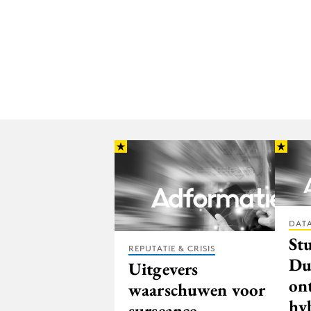
DATA
St
REPUTATIE & CRISIS
Du
Uitgevers
on
waarschuwen voor
hy
surseance