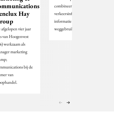
ommunications
combineert live
enelux Hay
verkeersinformatie met
roup
informatie van
 afgelopen vier jaar
weggebruikers zelf.
s van Hoogenvest
4) werkzaam als
nager marketing
amp;
mmunications bij de
mer van
ophandel.