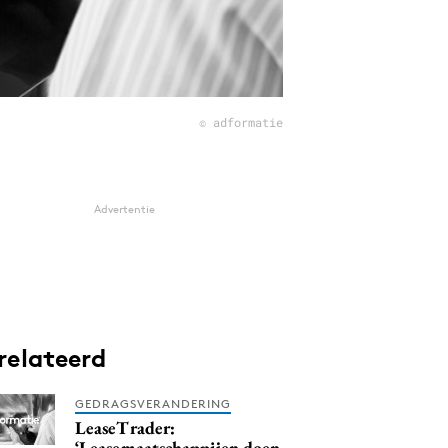
© adformatie
Advertentie
relateerd
GEDRAGSVERANDERING
LeaseTrader:
‘Leasemaatschappijen doen