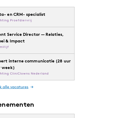
ta- en CRM- specialist
chting Proefdiervrij
ent Service Director — Relaties,
oei & Impact
mVijf
pert interne communicatie (28 uur
r week)
chting CliniClowns Nederland
k alle vacatures
enementen