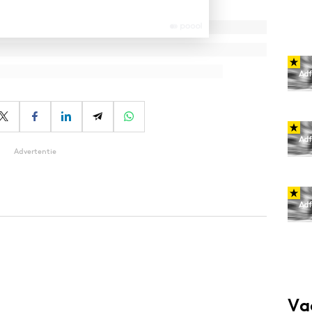
Advertentie
Va