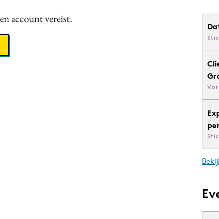
een account vereist.
Da
Sti
Cli
Gr
Vor
Ex
pe
Sti
Bekij
Ev