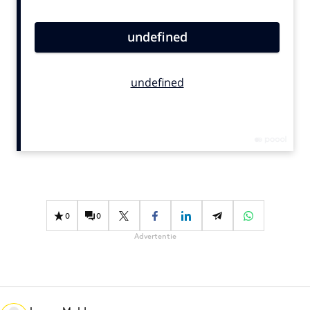
Bureaus
Campagnes
Carriere
Contentmarketing
Craft
Customer Experience
Data & Insights
Design
Digital transformation
Diversiteit
0
0
Effectiviteit
Advertentie
Gedragsverandering
Influencer marketing
Interne communicatie
Martech