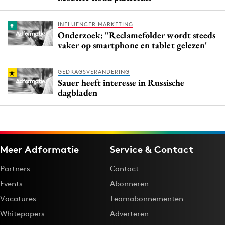
INFLUENCER MARKETING
Onderzoek: ''Reclamefolder wordt steeds
vaker op smartphone en tablet gelezen'
GEDRAGSVERANDERING
Sauer heeft interesse in Russische
dagbladen
Meer Adformatie
Service & Contact
Partners
Contact
Events
Abonneren
Vacatures
Teamabonnementen
Whitepapers
Adverteren