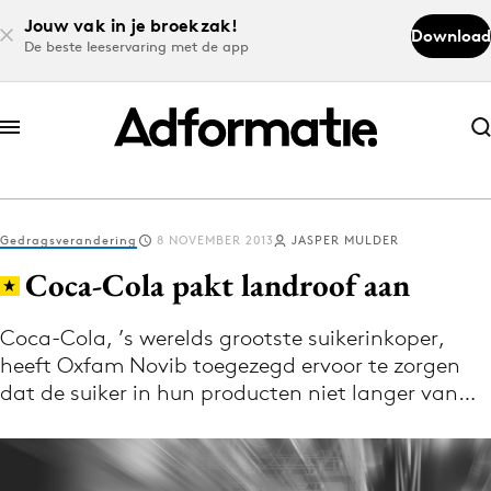
Jouw vak in je broekzak!
Download
De beste leeservaring met de app
Abonneer nu
Abonneer nu
Gedragsverandering
8 NOVEMBER 2013
JASPER MULDER
Log in
Coca-Cola pakt landroof aan
Coca-Cola, ’s werelds grootste suikerinkoper,
Download de app
heeft Oxfam Novib toegezegd ervoor te zorgen
Volg het laatste nieuws via de Adformatie
dat de suiker in hun producten niet langer van…
Nieuws app