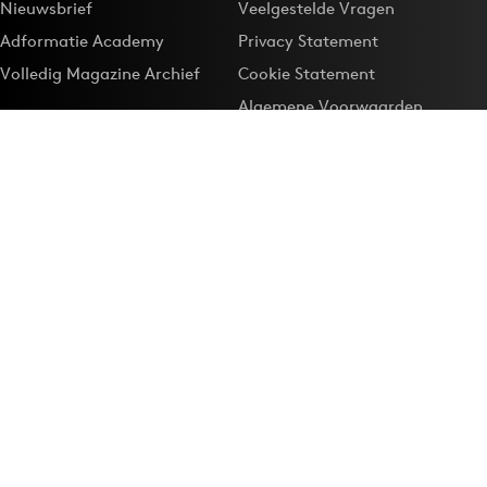
Nieuwsbrief
Veelgestelde Vragen
Adformatie Academy
Privacy Statement
Volledig Magazine Archief
Cookie Statement
Algemene Voorwaarden
Onze app
Maak Adformatie.nl je
Google-favoriet
Privacyinstellingen
Download de
Adformatie Nieuws App