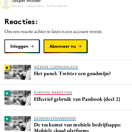
Jasper Mulder
Media
Senior redacteur Adformatie
Merkstrategie
Reacties:
PR
Om een reactie achter te laten is een account vereist.
Programmatic
Purpose Marketing
Inloggen
Abonneer nu
Reputatie & crisis
INTERNE COMMUNICATIE
Het panel: Twitter een goudmijn?
PURPOSE MARKETING
Effectief gebruik van Passbook (deel 2)
GEDRAGSVERANDERING
De toekomst van mobiele bedrijfsapps:
Mobiele cloud platforms