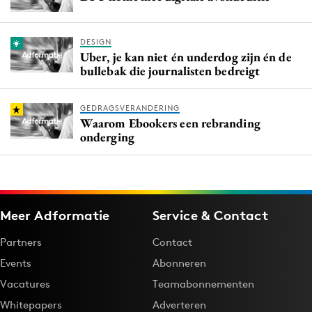
DESIGN
Uber, je kan niet én underdog zijn én de
bullebak die journalisten bedreigt
GEDRAGSVERANDERING
Waarom Ebookers een rebranding
onderging
Meer Adformatie
Service & Contact
Partners
Contact
Events
Abonneren
Vacatures
Teamabonnementen
Whitepapers
Adverteren