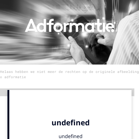
Menu
Home
9 sept: GenAI-training
12 nov: MarketingLive!
Adverteren
Helaas hebben we niet meer de rechten op de originele afbeelding
Events
© adformatie
Opleidingen
Vacatures
Advertentie
Academy
Partners
Topics
Artificial Intelligence