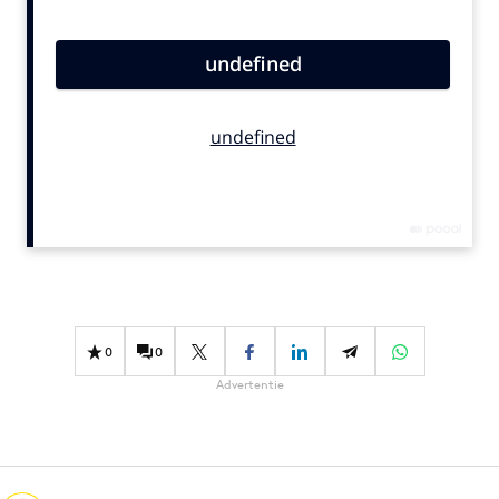
Bureaus
Campagnes
Carriere
Contentmarketing
Craft
Customer Experience
Data & Insights
Design
Digital transformation
Diversiteit
0
0
Effectiviteit
Advertentie
Gedragsverandering
Influencer marketing
Interne communicatie
Martech