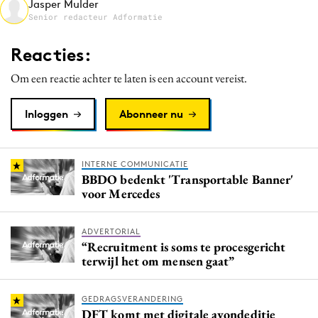
Jasper Mulder
Media
Senior redacteur Adformatie
Merkstrategie
Reacties:
PR
Om een reactie achter te laten is een account vereist.
Programmatic
Purpose Marketing
Inloggen
Abonneer nu
Reputatie & crisis
INTERNE COMMUNICATIE
BBDO bedenkt 'Transportable Banner'
voor Mercedes
ADVERTORIAL
“Recruitment is soms te procesgericht
terwijl het om mensen gaat”
GEDRAGSVERANDERING
DFT komt met digitale avondeditie