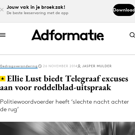
Jouw vak in je broekzak!
Download
De beste leeservaring met de app
Abonneer nu
Abonneer nu
Gedragsverandering
26 NOVEMBER 2014
JASPER MULDER
Log in
Ellie Lust biedt Telegraaf excuses
aan voor roddelblad-uitspraak
Download de app
Volg het laatste nieuws via de Adformatie
Politiewoordvoerder heeft ‘slechte nacht achter
de rug’
Nieuws app