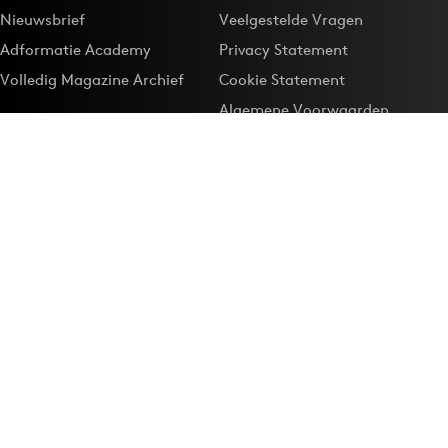
Nieuwsbrief
Veelgestelde Vragen
Adformatie Academy
Privacy Statement
Volledig Magazine Archief
Cookie Statement
Algemene Voorwaarden
Onze app
Maak Adformatie.nl je
Google-favoriet
Privacyinstellingen
Download de
Adformatie Nieuws App