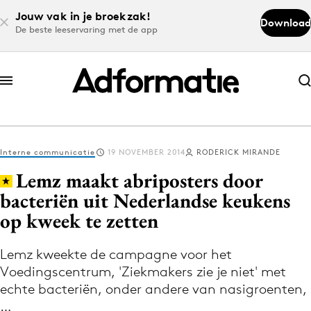
Jouw vak in je broekzak!
Download
De beste leeservaring met de app
Abonneer nu
Abonneer nu
Interne communicatie
19 NOVEMBER 2014
RODERICK MIRANDE
Log in
Lemz maakt abriposters door
bacteriën uit Nederlandse keukens
op kweek te zetten
Download de app
Volg het laatste nieuws via de Adformatie
Lemz kweekte de campagne voor het
Nieuws app
Voedingscentrum, 'Ziekmakers zie je niet' met
echte bacteriën, onder andere van nasigroenten,
…