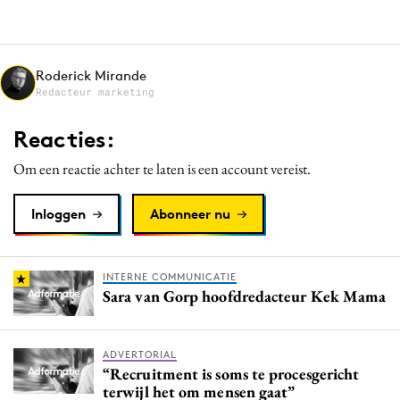
Media
Merkstrategie
PR
Roderick Mirande
Redacteur marketing
Programmatic
Purpose Marketing
Reacties:
Reputatie & crisis
Om een reactie achter te laten is een account vereist.
Inloggen
Abonneer nu
INTERNE COMMUNICATIE
Sara van Gorp hoofdredacteur Kek Mama
ADVERTORIAL
“Recruitment is soms te procesgericht
terwijl het om mensen gaat”