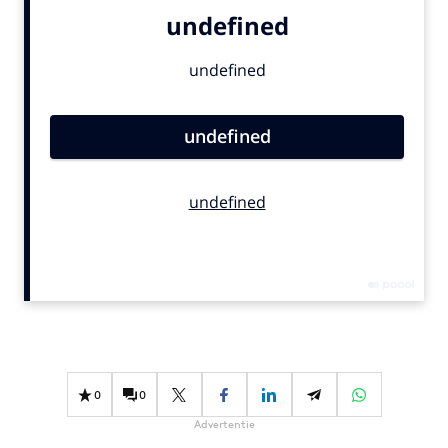
Bureaus
Campagnes
Carriere
Contentmarketing
Craft
Customer Experience
Data & Insights
Design
Digital transformation
Diversiteit
Effectiviteit
Gedragsverandering
Influencer marketing
0
0
Interne communicatie
Advertentie
Martech