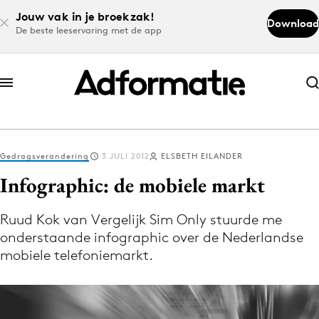
Jouw vak in je broekzak!
Download
De beste leeservaring met de app
Abonneer nu
Abonneer nu
Gedragsverandering
3 JULI 2012
ELSBETH EILANDER
Log in
Infographic: de mobiele markt
Ruud Kok van Vergelijk Sim Only stuurde me
Download de app
onderstaande infographic over de Nederlandse
Volg het laatste nieuws via de Adformatie
mobiele telefoniemarkt.
Nieuws app