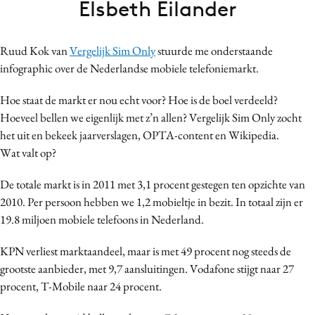
Elsbeth Eilander
Bureaus
Campagnes
Ruud Kok van
Vergelijk Sim Only
stuurde me onderstaande
Carriere
infographic over de Nederlandse mobiele telefoniemarkt.
Contentmarketing
Craft
Hoe staat de markt er nou echt voor? Hoe is de boel verdeeld?
Hoeveel bellen we eigenlijk met z’n allen? Vergelijk Sim Only zocht
Customer Experience
het uit en bekeek jaarverslagen, OPTA-content en Wikipedia.
Data & Insights
Wat valt op?
Design
Digital transformation
De totale markt is in 2011 met 3,1 procent gestegen ten opzichte van
2010. Per persoon hebben we 1,2 mobieltje in bezit. In totaal zijn er
Diversiteit
19.8 miljoen mobiele telefoons in Nederland.
Effectiviteit
Gedragsverandering
KPN verliest marktaandeel, maar is met 49 procent nog steeds de
Influencer marketing
grootste aanbieder, met 9,7 aansluitingen. Vodafone stijgt naar 27
procent, T-Mobile naar 24 procent.
Interne communicatie
Martech