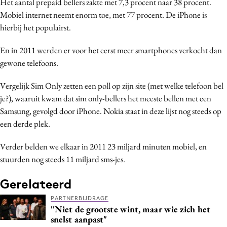
Het aantal prepaid bellers zakte met 7,3 procent naar 38 procent.
Media
Mobiel internet neemt enorm toe, met 77 procent. De iPhone is
Merkstrategie
hierbij het populairst.
PR
En in 2011 werden er voor het eerst meer smartphones verkocht dan
Programmatic
gewone telefoons.
Purpose Marketing
Vergelijk Sim Only zetten een poll op zijn site (met welke telefoon bel
Reputatie & crisis
je?), waaruit kwam dat sim only-bellers het meeste bellen met een
Samsung, gevolgd door iPhone. Nokia staat in deze lijst nog steeds op
een derde plek.
Verder belden we elkaar in 2011 23 miljard minuten mobiel, en
stuurden nog steeds 11 miljard sms-jes.
Gerelateerd
PARTNERBIJDRAGE
''Niet de grootste wint, maar wie zich het
snelst aanpast"