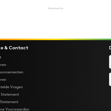
Advertentie
ce & Contact
t
ren
bonnementen
eren
stelde Vragen
y Statement
 Statement
ne Voorwaarden