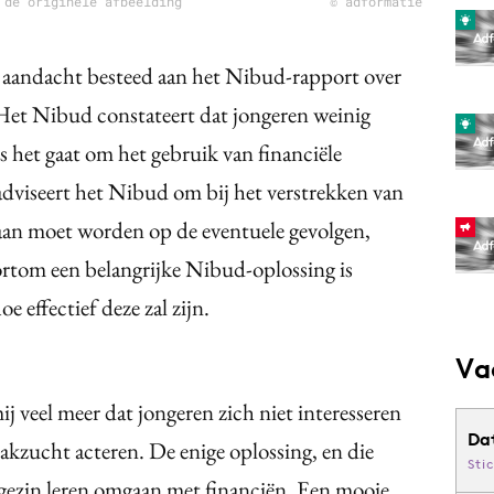
 de originele afbeelding
© adformatie
ag aandacht besteed aan het Nibud-rapport over
 Het Nibud constateert dat jongeren weinig
s het gaat om het gebruik van financiële
adviseert het Nibud om bij het verstrekken van
aan moet worden op de eventuele gevolgen,
Kortom een belangrijke Nibud-oplossing is
oe effectief deze zal zijn.
Va
ij veel meer dat jongeren zich niet interesseren
Da
makzucht acteren. De enige oplossing, en die
Sti
 gezin leren omgaan met financiën. Een mooie