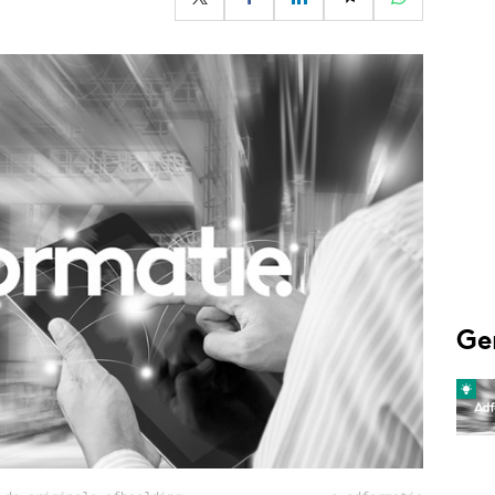
Programmatic
ering
Purpose Marketing
keting
Reputatie & crisis
nicatie
Ge