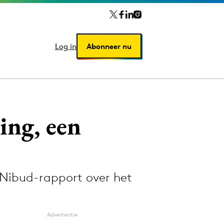
Log in
Log in
Abonneer nu
Abonneer nu
ing, een
 Nibud-rapport over het
Advertentie