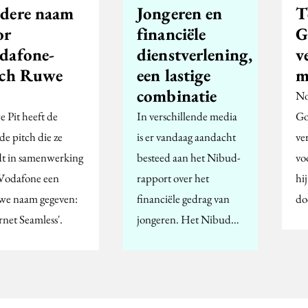
dere naam
Jongeren en
T
or
financiële
G
dafone-
dienstverlening,
v
tch Ruwe
een lastige
m
combinatie
No
 Pit heeft de
In verschillende media
Gor
de pitch die ze
is er vandaag aandacht
ve
t in samenwerking
besteed aan het Nibud-
vo
Vodafone een
rapport over het
hij
we naam gegeven:
financiële gedrag van
do
rnet Seamless'.
jongeren. Het Nibud…