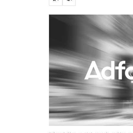
Carriere
Effectiviteit
Contentmarketing
Gedragsverand
Craft
Influencer mar
Customer Experience
Interne commu
Data & Insights
Martech