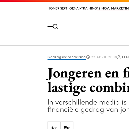
HOME
HOME
9 SEPT: GENAI-TRAINING
9 SEPT: GENAI-TRAINING
12 NOV: MARKETIN
12 NOV: MARKETIN
Gedragsverandering
22 APRIL 2008
EEN
Volg het laatste nieuws via de Adformatie N
Jongeren en f
lastige combi
Topics
In verschillende media 
Artificial Intelligence
Design
financiële gedrag van j
Bureaus
Digital transf
Campagnes
Diversiteit
0
0