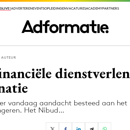
GLIVE!
GLIVE!
ADVERTEREN
ADVERTEREN
EVENTS
EVENTS
OPLEIDINGEN
OPLEIDINGEN
VACATURES
VACATURES
ACADEMY
ACADEMY
PARTNERS
PARTNERS
 AUTEUR
ieuws app
inanciële dienstverlen
natie
is er vandaag aandacht besteed aan het
Media
ongeren. Het Nibud…
ormation
Merkstrategie
PR