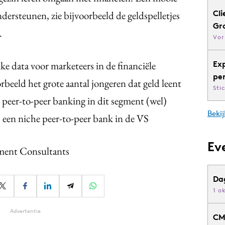
Cli
ersteunen, zie bijvoorbeeld de geldspelletjes
Gr
.
Vor
ke data voor marketeers in de financiële
Ex
pe
rbeeld het grote aantal jongeren dat geld leent
Sti
t peer-to-peer banking in dit segment (wel)
Bekij
, een niche peer-to-peer bank in de VS
Ev
ment Consultants
Da
1 o
Advertentie
CM