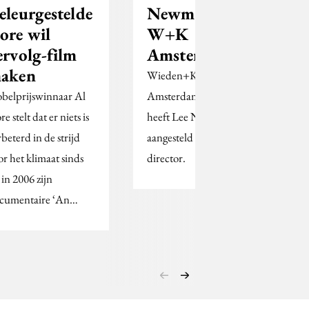
eleurgestelde
Newman leidt
ore wil
W+K
ervolg-film
Amsterdam
aken
Wieden+Kennedy
belprijswinnaar Al
Amsterdam (W+K)
e stelt dat er niets is
heeft Lee Newman
rbeterd in de strijd
aangesteld als managing
or het klimaat sinds
director.
 in 2006 zijn
cumentaire ‘An…