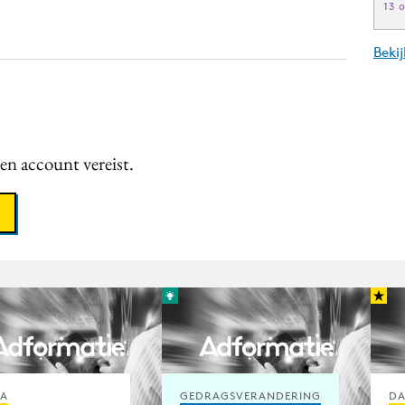
13 
Beki
een account vereist.
IA
GEDRAGSVERANDERING
DA