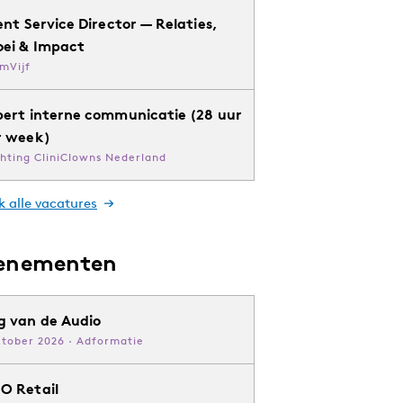
ent Service Director — Relaties,
oei & Impact
mVijf
pert interne communicatie (28 uur
r week)
chting CliniClowns Nederland
k alle vacatures
enementen
g van de Audio
ktober 2026 · Adformatie
O Retail