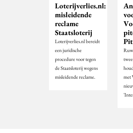
Loterijverlies.nl:
An
misleidende
vo
reclame
Vo
Staatsloterij
pi
Pit
Loterijverlies.nl bereidt
een juridische
Ruwe
procedure voor tegen
twee
de Staatsloterij wegens
houd
misleidende reclame.
met 
nieu
'Inte