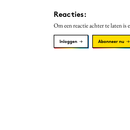
Reacties:
Om een reactie achter te laten is 
Inloggen
Abonneer nu