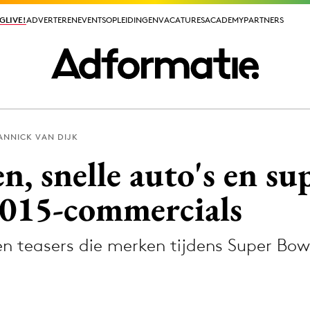
GLIVE!
GLIVE!
ADVERTEREN
ADVERTEREN
EVENTS
EVENTS
OPLEIDINGEN
OPLEIDINGEN
VACATURES
VACATURES
ACADEMY
ACADEMY
PARTNERS
PARTNERS
ANNICK VAN DIJK
ieuws app
n, snelle auto's en su
015-commercials
en teasers die merken tijdens Super Bowl
Media
ormation
Merkstrategie
PR