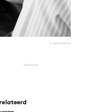
© adformatie
Advertentie
relateerd