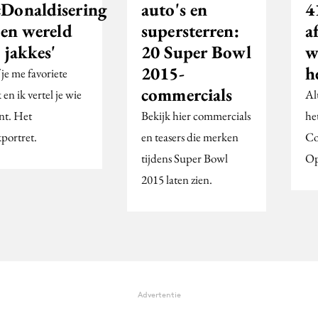
Donaldisering
auto's en
4
een wereld
supersterren:
a
 jakkes'
20 Super Bowl
w
2015-
h
je me favoriete
commercials
en ik vertel je wie
Al
ent. Het
Bekijk hier commercials
he
portret.
en teasers die merken
Co
tijdens Super Bowl
Op
2015 laten zien.
Advertentie