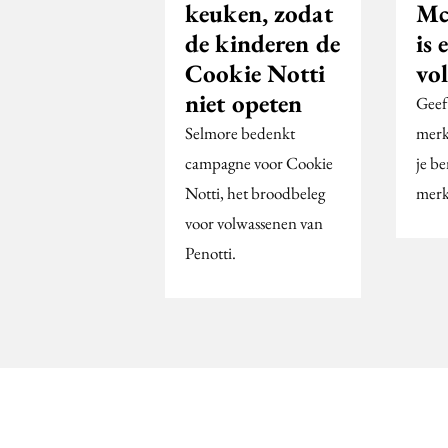
keuken, zodat
Mc
de kinderen de
is 
Cookie Notti
vol
niet opeten
Geef 
Selmore bedenkt
merk 
campagne voor Cookie
je b
Notti, het broodbeleg
merk
voor volwassenen van
Penotti.