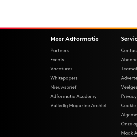
Meer Adformatie
Servi
Partners
Contac
Events
Abonne
Vacatures
Teama
Whitepapers
Advert
Nieuwsbrief
Veelge
Adformatie Academy
Privac
Volledig Magazine Archief
Cookie
Algeme
Onze a
Maak A