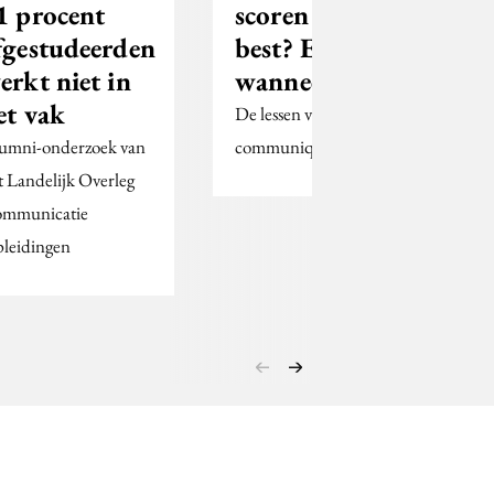
1 procent
scoren het
fgestudeerden
best? En
erkt niet in
wanneer?
et vak
De lessen van 50.000
umni-onderzoek van
communiqués.
t Landelijk Overleg
mmunicatie
leidingen