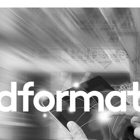
Programmatic
ering
Purpose Marketing
keting
Reputatie & crisis
nicatie