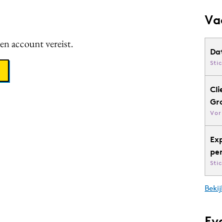
Va
een account vereist.
Da
Sti
Cli
Gr
Vor
Ex
pe
Sti
Bekij
Ev