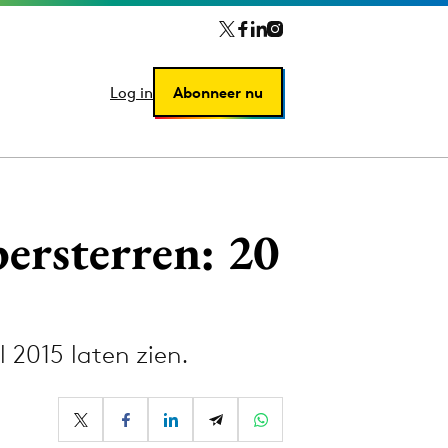
Log in
Log in
Abonneer nu
Abonneer nu
persterren: 20
 2015 laten zien.