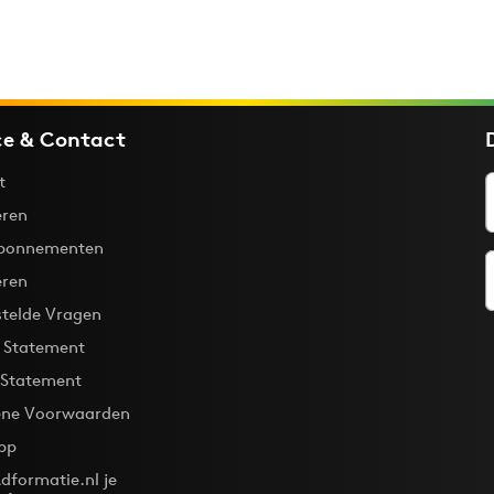
ce & Contact
t
ren
bonnementen
eren
stelde Vragen
y Statement
 Statement
ne Voorwaarden
pp
dformatie.nl je