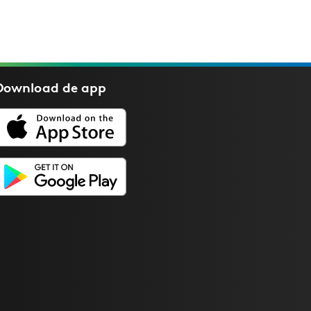
Download de
app