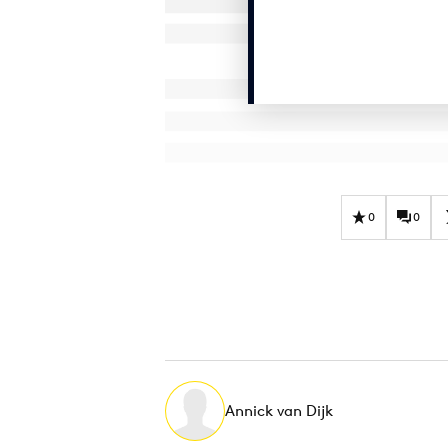
0
0
Annick van Dijk