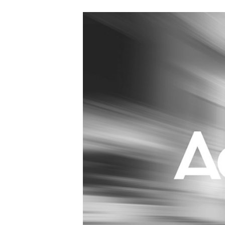
Carriere
Effectiviteit
Contentmarketing
Gedragsverand
Craft
Influencer mar
Customer Experience
Interne commu
Data & Insights
Martech