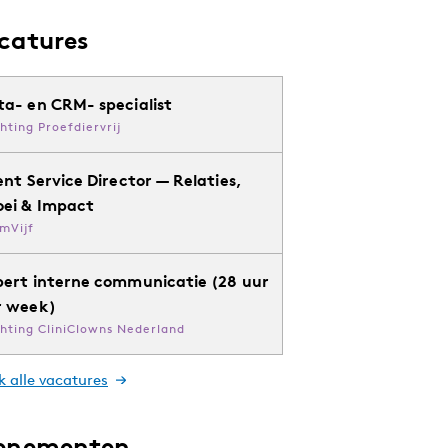
catures
ta- en CRM- specialist
chting Proefdiervrij
ent Service Director — Relaties,
oei & Impact
mVijf
pert interne communicatie (28 uur
r week)
chting CliniClowns Nederland
k alle vacatures
enementen