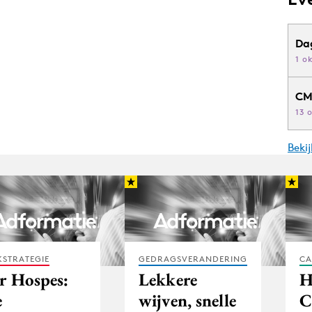
Da
1 o
CM
13 
Beki
STRATEGIE
GEDRAGSVERANDERING
CA
r Hospes:
Lekkere
e
wijven, snelle
C