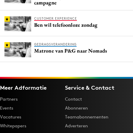
campagne
CUSTOMER EXPERIENCE
Ben wil telefoonloze zondag
GEDRAGSVERANDERING
Matrone van P&G naar Nomads
Meer Adformatie
Service & Contact
Partners
Contact
Events
Abonneren
Vacatures
Teamabonnementen
Whitepapers
Adverteren