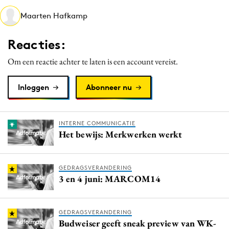
Media
Maarten Hafkamp
Merkstrategie
Reacties:
PR
Programmatic
Om een reactie achter te laten is een account vereist.
Purpose Marketing
Inloggen
Abonneer nu
Reputatie & crisis
INTERNE COMMUNICATIE
Het bewijs: Merkwerken werkt
GEDRAGSVERANDERING
3 en 4 juni: MARCOM14
GEDRAGSVERANDERING
Budweiser geeft sneak preview van WK-