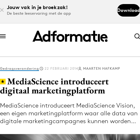
Jouw vak in je broekzak!
Download
De beste leeservaring met de app
Abonneer nu
Abonneer nu
Gedragsverandering
22 FEBRUARI 2014
MAARTEN HAFKAMP
Log in
MediaScience introduceert
digitaal marketingplatform
Download de app
Volg het laatste nieuws via de Adformatie
MediaScience introduceert MediaScience Vision,
een eigen marketingplatform waar alle data van
Nieuws app
digitale marketingcampagnes kunnen worden…