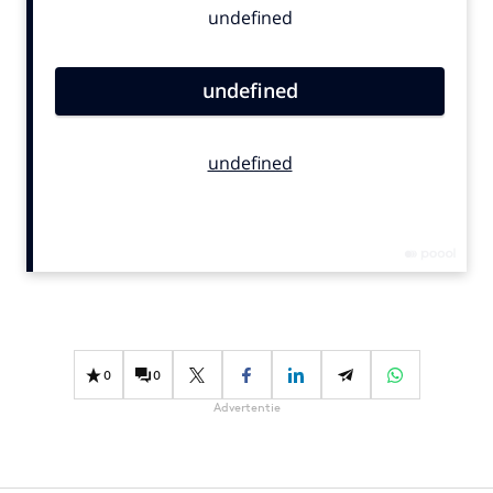
Bureaus
Campagnes
Carriere
Contentmarketing
Craft
Customer Experience
Data & Insights
Design
Digital transformation
Diversiteit
Effectiviteit
0
0
Gedragsverandering
Advertentie
Influencer marketing
Interne communicatie
Martech