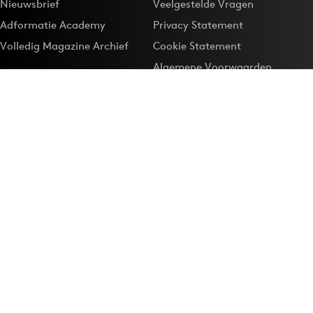
Nieuwsbrief
Veelgestelde Vragen
Adformatie Academy
Privacy Statement
Volledig Magazine Archief
Cookie Statement
Algemene Voorwaarden
Onze app
Maak Adformatie.nl je
Google-favoriet
Privacyinstellingen
Download de
Adformatie Nieuws App