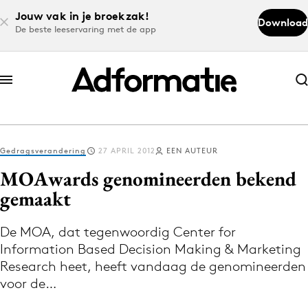
Jouw vak in je broekzak!
Download
De beste leeservaring met de app
Abonneer nu
Abonneer nu
Gedragsverandering
27 APRIL 2012
EEN AUTEUR
Log in
MOAwards genomineerden bekend
gemaakt
Download de app
Volg het laatste nieuws via de Adformatie
De MOA, dat tegenwoordig Center for
Information Based Decision Making & Marketing
Nieuws app
Research heet, heeft vandaag de genomineerden
voor de…