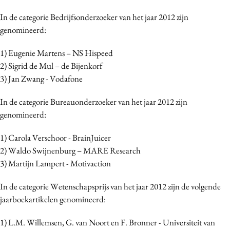
Media
In de categorie Bedrijfsonderzoeker van het jaar 2012 zijn
Merkstrategie
genomineerd:
PR
1) Eugenie Martens – NS Hispeed
Programmatic
2) Sigrid de Mul – de Bijenkorf
Purpose Marketing
3) Jan Zwang - Vodafone
Reputatie & crisis
In de categorie Bureauonderzoeker van het jaar 2012 zijn
genomineerd:
1) Carola Verschoor - BrainJuicer
2) Waldo Swijnenburg – MARE Research
3) Martijn Lampert - Motivaction
In de categorie Wetenschapsprijs van het jaar 2012 zijn de volgende
jaarboekartikelen genomineerd:
1) L.M. Willemsen, G. van Noort en F. Bronner - Universiteit van