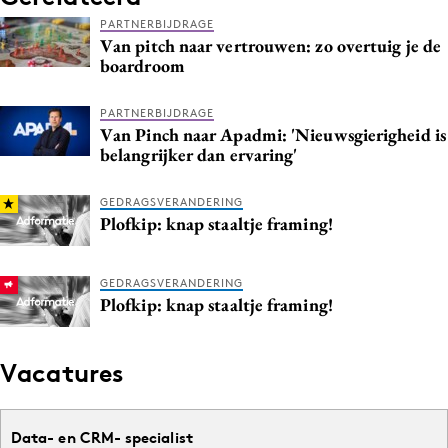
PARTNERBIJDRAGE
Van pitch naar vertrouwen: zo overtuig je de
boardroom
PARTNERBIJDRAGE
Van Pinch naar Apadmi: 'Nieuwsgierigheid is
belangrijker dan ervaring'
GEDRAGSVERANDERING
Plofkip: knap staaltje framing!
GEDRAGSVERANDERING
Plofkip: knap staaltje framing!
Vacatures
Data- en CRM- specialist