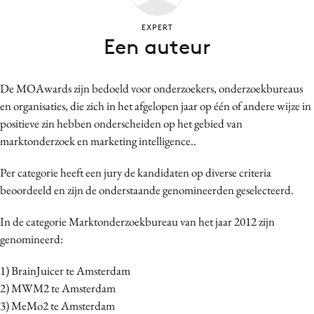
Bureaus
EXPERT
Campagnes
Een auteur
Carriere
Contentmarketing
De MOAwards zijn bedoeld voor onderzoekers, onderzoekbureaus
Craft
en organisaties, die zich in het afgelopen jaar op één of andere wijze in
Customer Experience
positieve zin hebben onderscheiden op het gebied van
Data & Insights
marktonderzoek en marketing intelligence..
Design
Per categorie heeft een jury de kandidaten op diverse criteria
Digital transformation
beoordeeld en zijn de onderstaande genomineerden geselecteerd.
Diversiteit
In de categorie Marktonderzoekbureau van het jaar 2012 zijn
Effectiviteit
genomineerd:
Gedragsverandering
Influencer marketing
1) BrainJuicer te Amsterdam
Interne communicatie
2) MWM2 te Amsterdam
3) MeMo2 te Amsterdam
Martech