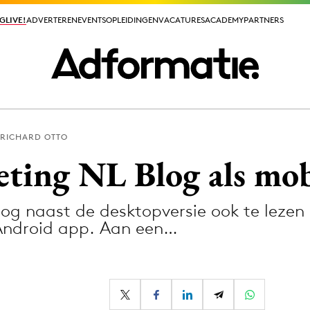
GLIVE!
GLIVE!
ADVERTEREN
ADVERTEREN
EVENTS
EVENTS
OPLEIDINGEN
OPLEIDINGEN
VACATURES
VACATURES
ACADEMY
ACADEMY
PARTNERS
PARTNERS
RICHARD OTTO
ieuws app
ting NL Blog als mob
blog naast de desktopversie ook te leze
Android app. Aan een…
Media
ormation
Merkstrategie
PR