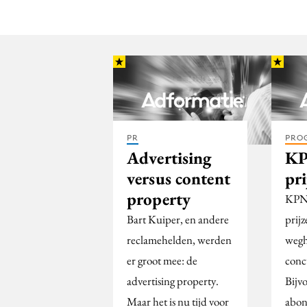
PR
PRO
Advertising
KP
versus content
pri
property
KPN 
Bart Kuiper, en andere
prijz
reclamehelden, werden
wegh
er groot mee: de
conc
advertising property.
Bijv
Maar het is nu tijd voor
abon