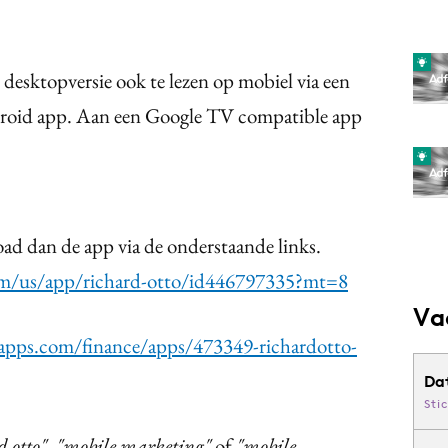
e desktopversie ook te lezen op mobiel via een
droid app. Aan een Google TV compatible app
d dan de app via de onderstaande links.
com/us/app/richard-otto/id446797335?mt=8
Va
pps.com/finance/apps/473349-richardotto-
Da
Sti
d otto", "mobile marketing"
of
"mobile