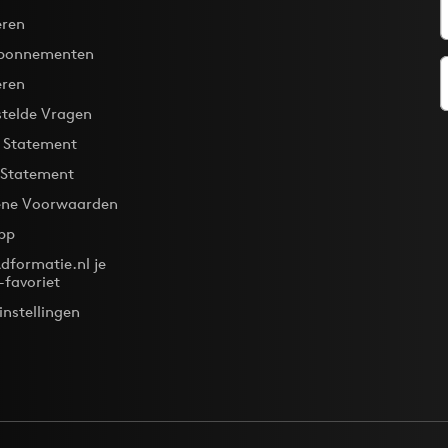
ren
bonnementen
eren
stelde Vragen
y Statement
 Statement
ne Voorwaarden
pp
dformatie.nl je
-favoriet
instellingen