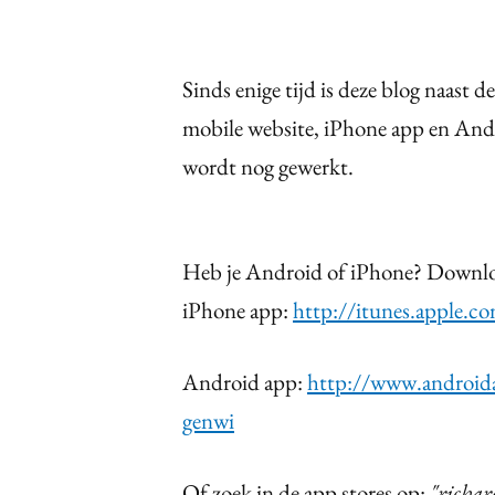
Sinds enige tijd is deze blog naast d
mobile website, iPhone app en An
wordt nog gewerkt.
Heb je Android of iPhone? Downloa
iPhone app:
http://itunes.apple.
Android app:
http://www.androida
genwi
Of zoek in de app stores op:
"richar