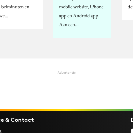
 belminuten en
mobile website, iPhone
de
uwe…
app en Android app.
Aan een…
Advertentie
ce & Contact
t