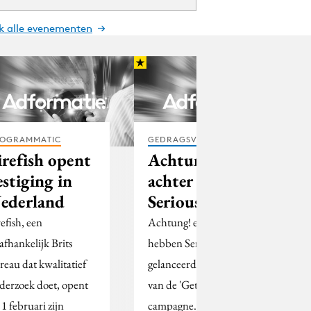
jk alle evenementen
OGRAMMATIC
GEDRAGSVERANDERING
irefish opent
Achtung!
estiging in
achter 3FM
ederland
Serious Gigs
refish, een
Achtung! en 3FM
afhankelijk Brits
hebben Serious Gigs
reau dat kwalitatief
gelanceerd, onderdeel
derzoek doet, opent
van de 'Get Serious'-
 1 februari zijn
campagne.