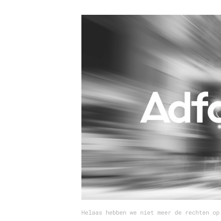
Carriere
Effectiviteit
Contentmarketing
Gedragsverand
Craft
Influencer mar
Customer Experience
Interne commu
Data & Insights
Martech
Helaas hebben we niet meer de rechten op