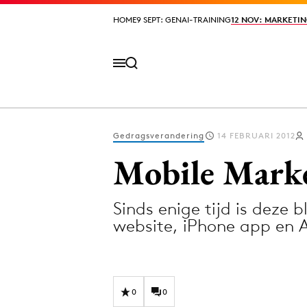
HOME
HOME
9 SEPT: GENAI-TRAINING
9 SEPT: GENAI-TRAINING
12 NOV: MARKETIN
12 NOV: MARKETIN
Gedragsverandering
14 FEBRUARI 2012
Volg het laatste nieuws via de Adformatie N
Mobile Marke
Sinds enige tijd is deze 
Topics
website, iPhone app en 
Artificial Intelligence
Design
Bureaus
Digital transf
Campagnes
Diversiteit
0
0