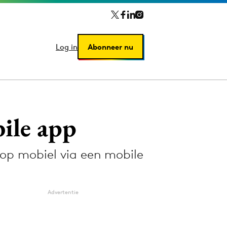
Log in
Log in
Abonneer nu
Abonneer nu
ile app
n op mobiel via een mobile
Advertentie