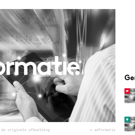
Programmatic
ering
Purpose Marketing
keting
Reputatie & crisis
nicatie
Ge
 de originele afbeelding
© adformatie