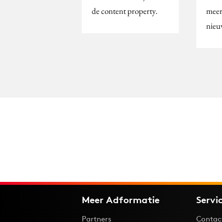
de content property.
meer
nie
Meer Adformatie
Servi
Partners
Contac