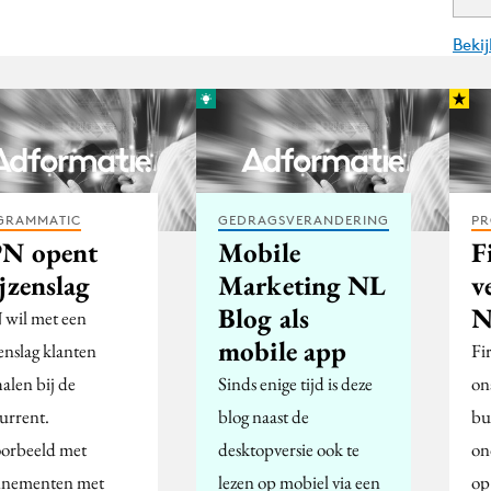
Beki
GRAMMATIC
GEDRAGSVERANDERING
PR
N opent
Mobile
F
jzenslag
Marketing NL
v
Blog als
N
wil met een
mobile app
enslag klanten
Fi
alen bij de
Sinds enige tijd is deze
on
urrent.
blog naast de
bu
oorbeeld met
desktopversie ook te
on
nementen met
lezen op mobiel via een
op