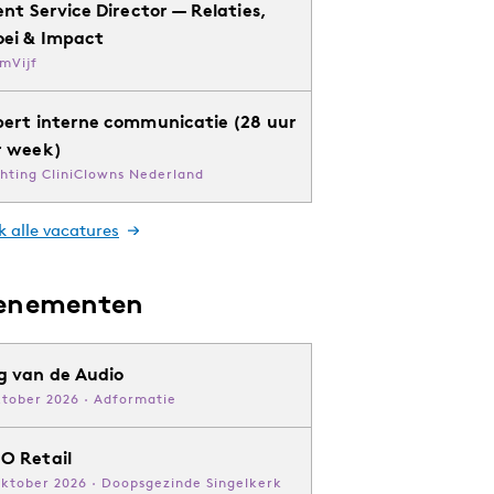
ent Service Director — Relaties,
oei & Impact
mVijf
pert interne communicatie (28 uur
r week)
chting CliniClowns Nederland
k alle vacatures
enementen
g van de Audio
ktober 2026 · Adformatie
O Retail
oktober 2026 · Doopsgezinde Singelkerk