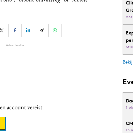
Cli
Gr
Vor
Ex
pe
Advertentie
Sti
Bekij
Ev
Da
een account vereist.
1 o
CM
13 