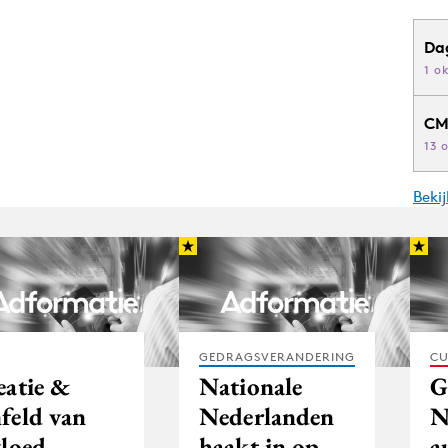
Da
1 o
CM
13 
Beki
GEDRAGSVERANDERING
CU
eatie &
Nationale
G
feld van
Nederlanden
N
vloed
haakt in op
a