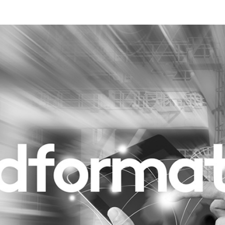
Programmatic
ering
Purpose Marketing
keting
Reputatie & crisis
nicatie