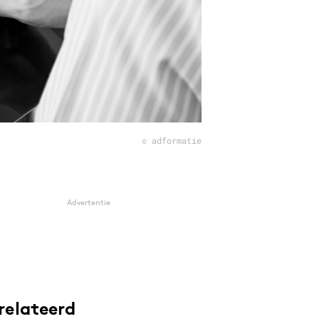
© adformatie
Advertentie
relateerd