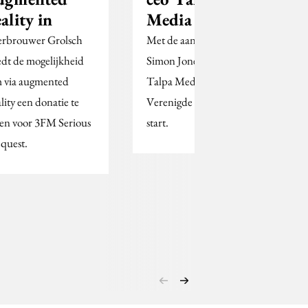
eality in
Media USA
erbrouwer Grolsch
Met de aanstelling van
edt de mogelijkheid
Simon Jones als ceo gaat
 via augmented
Talpa Media ook in de
ality een donatie te
Verenigde Staten van
en voor 3FM Serious
start.
quest.