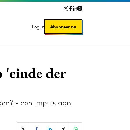
Log in
Log in
Abonneer nu
Abonneer nu
 'einde der
den? - een impuls aan