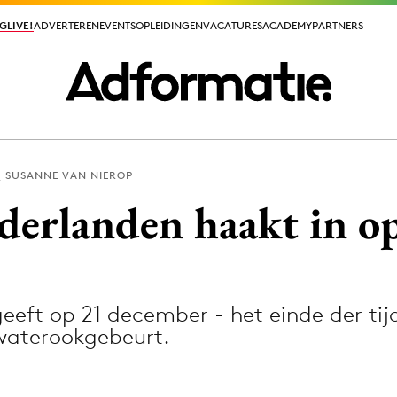
GLIVE!
GLIVE!
ADVERTEREN
ADVERTEREN
EVENTS
EVENTS
OPLEIDINGEN
OPLEIDINGEN
VACATURES
VACATURES
ACADEMY
ACADEMY
PARTNERS
PARTNERS
SUSANNE VAN NIEROP
ieuws app
derlanden haakt in op
eft op 21 december - het einde der tij
Media
waterookgebeurt.
ormation
Merkstrategie
PR