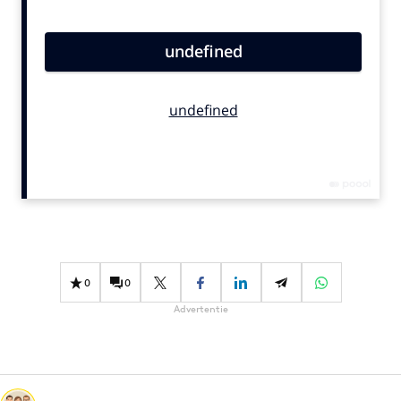
Bureaus
Campagnes
Carriere
Contentmarketing
Craft
Customer Experience
Data & Insights
Design
Digital transformation
Diversiteit
0
0
Effectiviteit
Advertentie
Gedragsverandering
Influencer marketing
Interne communicatie
Martech