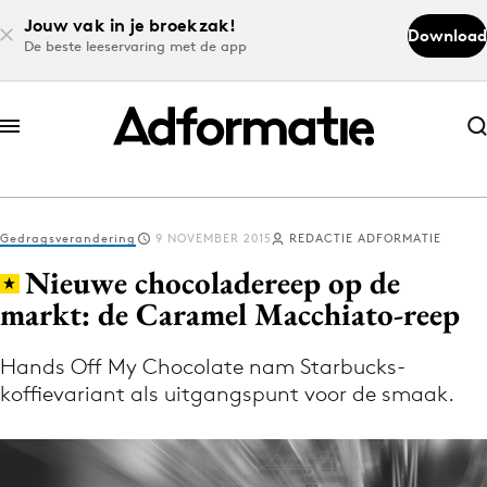
Jouw vak in je broekzak!
Download
De beste leeservaring met de app
Abonneer nu
Abonneer nu
Gedragsverandering
9 NOVEMBER 2015
REDACTIE ADFORMATIE
Log in
Nieuwe chocoladereep op de
markt: de Caramel Macchiato-reep
Download de app
Volg het laatste nieuws via de Adformatie
Hands Off My Chocolate nam Starbucks-
koffievariant als uitgangspunt voor de smaak.
Nieuws app