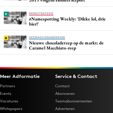
MERKSTRATEGIE
#Namespotting Weekly: 'Dikke lol, drie
bier!'
GEDRAGSVERANDERING
Nieuwe chocoladereep op de markt: de
Caramel Macchiato-reep
Meer Adformatie
Service & Contact
Partners
Contact
Events
Abonneren
Vacatures
Teamabonnementen
Whitepapers
Adverteren