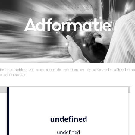
Menu
Home
9 sept: GenAI-training
12 nov: MarketingLive!
Adverteren
Helaas hebben we niet meer de rechten op de originele afbeelding
Events
© adformatie
Opleidingen
Vacatures
Advertentie
Academy
Partners
Topics
Artificial Intelligence