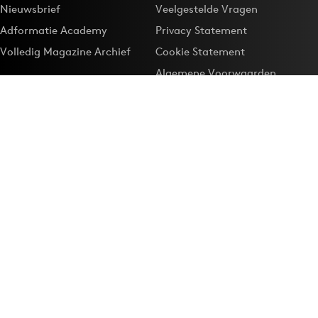
Nieuwsbrief
Veelgestelde Vragen
Adformatie Academy
Privacy Statement
Volledig Magazine Archief
Cookie Statement
Algemene Voorwaarden
Onze app
Maak Adformatie.nl je
Google-favoriet
Privacyinstellingen
Download de
Adformatie Nieuws App