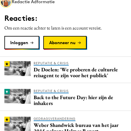
Redactie Adformatie
Media
Merkstrategie
Reacties:
PR
Om een reactie achter te laten is een account vereist.
Programmatic
Purpose Marketing
Inloggen
Abonneer nu
Reputatie & crisis
REPUTATIE & CRISIS
De Doelen: 'We proberen de culturele
reisagent te zijn voor het publiek'
REPUTATIE & CRISIS
Back to the Future Day: hier zijn de
inhakers
GEDRAGSVERANDERING
Weber Shandwick bureau van het jaar
2015 volgens Holmes Report