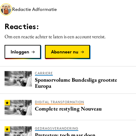
Media
Redactie Adformatie
Merkstrategie
Reacties:
PR
Programmatic
Om een reactie achter te laten is een account vereist.
Purpose Marketing
Inloggen
Abonneer nu
Reputatie & crisis
CARRIERE
Sponsorvolume Bundesliga grootste
Europa
DIGITAL TRANSFORMATION
Complete restyling Nouveau
GEDRAGSVERANDERING
Pretesten: toch maar doen