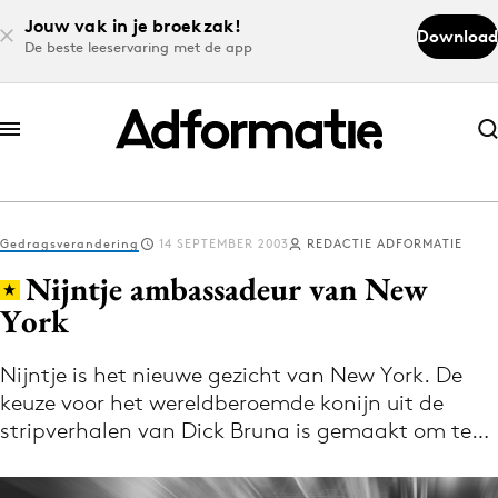
Jouw vak in je broekzak!
Download
De beste leeservaring met de app
Abonneer nu
Abonneer nu
Gedragsverandering
14 SEPTEMBER 2003
REDACTIE ADFORMATIE
Log in
Nijntje ambassadeur van New
York
Download de app
Volg het laatste nieuws via de Adformatie
Nijntje is het nieuwe gezicht van New York. De
keuze voor het wereldberoemde konijn uit de
Nieuws app
stripverhalen van Dick Bruna is gemaakt om te…