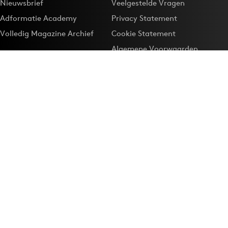
Nieuwsbrief
Veelgestelde Vragen
Adformatie Academy
Privacy Statement
Volledig Magazine Archief
Cookie Statement
Algemene Voorwaarden
Onze app
Maak Adformatie.nl je
Google-favoriet
Privacyinstellingen
Download de
Adformatie Nieuws App