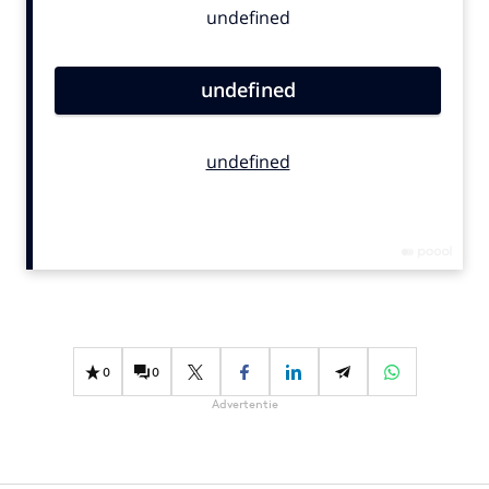
Bureaus
Campagnes
Carriere
Contentmarketing
Craft
Customer Experience
Data & Insights
Design
Digital transformation
Diversiteit
Effectiviteit
0
0
Gedragsverandering
Advertentie
Influencer marketing
Interne communicatie
Martech