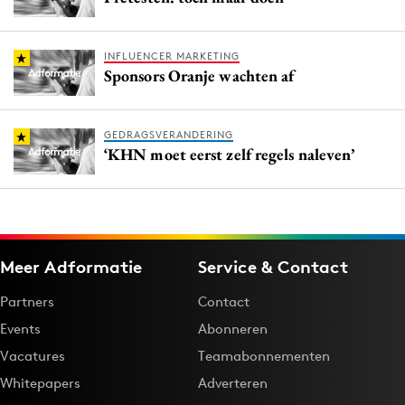
INFLUENCER MARKETING
Sponsors Oranje wachten af
GEDRAGSVERANDERING
‘KHN moet eerst zelf regels naleven’
Meer Adformatie
Service & Contact
Partners
Contact
Events
Abonneren
Vacatures
Teamabonnementen
Whitepapers
Adverteren