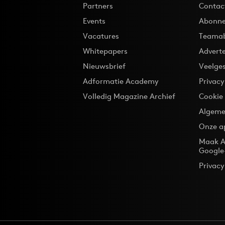
Partners
Contac
Events
Abonne
Vacatures
Teama
Whitepapers
Advert
Nieuwsbrief
Veelge
Adformatie Academy
Privac
Volledig Magazine Archief
Cookie
Algeme
Onze a
Maak A
Google
Privacy