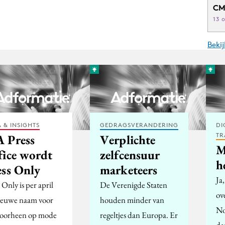
CM
13 
Beki
 & INSIGHTS
GEDRAGSVERANDERING
DI
TR
 Press
Verplichte
M
fice wordt
zelfcensuur
h
ess Only
marketeers
Ja
 Only is per april
De Verenigde Staten
ov
ieuwe naam voor
houden minder van
No
voorheen op mode
regeltjes dan Europa. Er
da