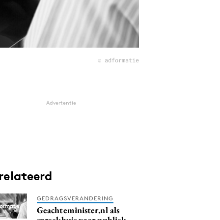
© adformatie
Advertentie
relateerd
GEDRAGSVERANDERING
Geachteminister.nl als
spreekbuis voor publiek