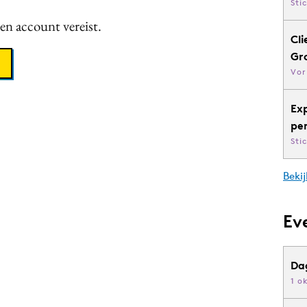
Sti
een account vereist.
Cli
Gr
Vor
Ex
pe
Sti
Bekij
Ev
Da
1 o