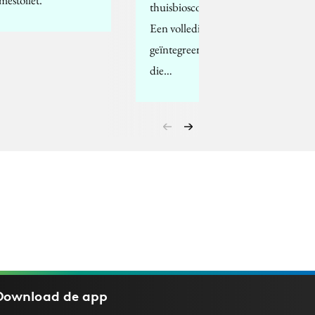
thuisbioscoop van Sony.
Een volledig
geïntegreerde oplossing,
die…
Download de
app