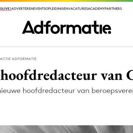
GLIVE!
GLIVE!
ADVERTEREN
ADVERTEREN
EVENTS
EVENTS
OPLEIDINGEN
OPLEIDINGEN
VACATURES
VACATURES
ACADEMY
ACADEMY
PARTNERS
PARTNERS
ACTIE ADFORMATIE
ieuws app
 hoofdredacteur van 
 nieuwe hoofdredacteur van beroepsvere
Media
ormation
Merkstrategie
PR