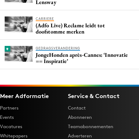
Lensway
CARRIERE
(Adfo Live) Reclame leidt tot
doofstomme merken
GEDRAGSVERANDERING
JongeHonden après-Cannes: ‘Innovatie
== Inspiratie’
Meer Adformatie
Service & Contact
Partners
Contact
Events
Abonneren
Vacatures
Teamabonnementen
Whitepapers
Adverteren