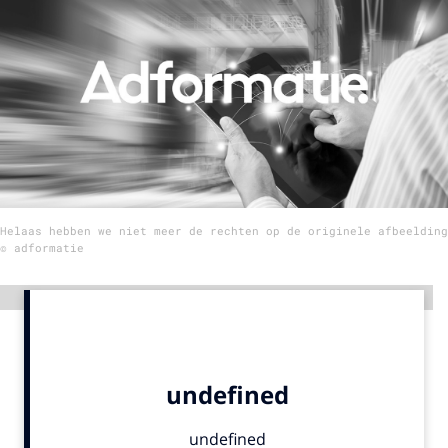
Menu
Home
9 sept: GenAI-training
12 nov: MarketingLive!
Adverteren
Helaas hebben we niet meer de rechten op de originele afbeelding
Events
© adformatie
Opleidingen
Vacatures
Advertentie
Academy
Partners
Topics
Artificial Intelligence