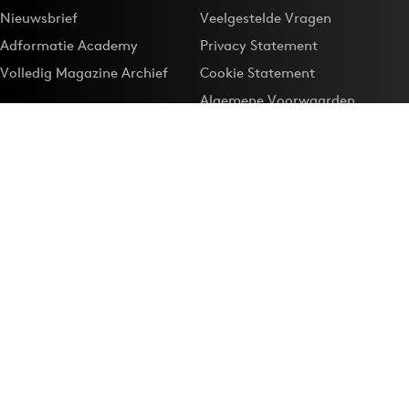
Nieuwsbrief
Veelgestelde Vragen
Adformatie Academy
Privacy Statement
Volledig Magazine Archief
Cookie Statement
Algemene Voorwaarden
Onze app
Maak Adformatie.nl je
Google-favoriet
Privacyinstellingen
Download de
Adformatie Nieuws App