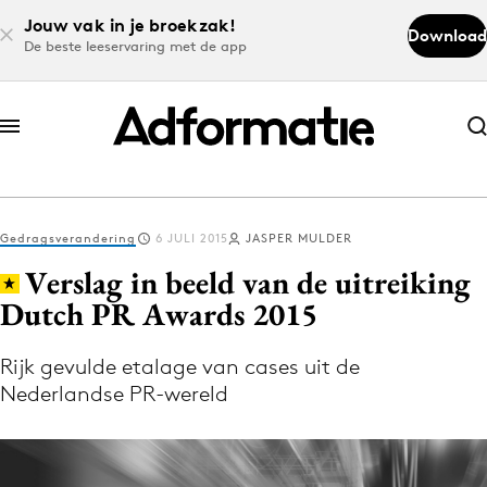
Jouw vak in je broekzak!
Download
De beste leeservaring met de app
Abonneer nu
Abonneer nu
Gedragsverandering
6 JULI 2015
JASPER MULDER
Log in
Verslag in beeld van de uitreiking
Dutch PR Awards 2015
Download de app
Volg het laatste nieuws via de Adformatie
Rijk gevulde etalage van cases uit de
Nederlandse PR-wereld
Nieuws app