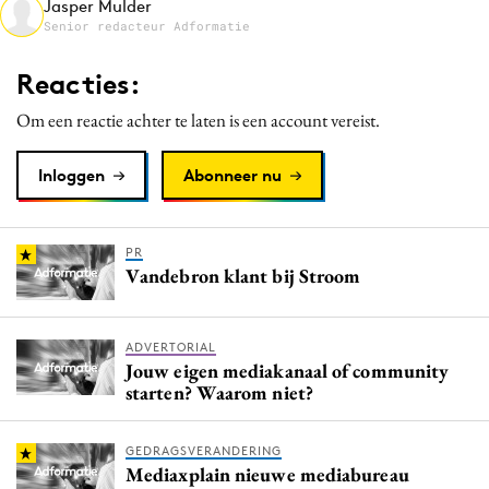
Jasper Mulder
Media
Senior redacteur Adformatie
Merkstrategie
Reacties:
PR
Om een reactie achter te laten is een account vereist.
Programmatic
Purpose Marketing
Inloggen
Abonneer nu
Reputatie & crisis
PR
Vandebron klant bij Stroom
ADVERTORIAL
Jouw eigen mediakanaal of community
starten? Waarom niet?
GEDRAGSVERANDERING
Mediaxplain nieuwe mediabureau