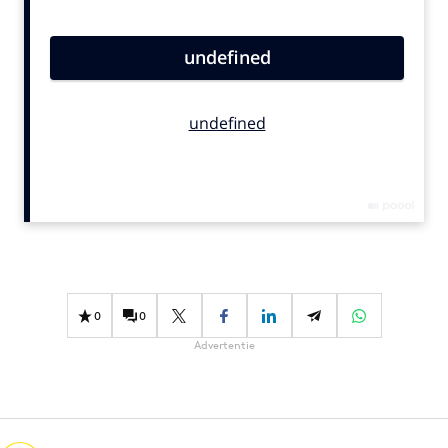
Bureaus
Campagnes
Carriere
Contentmarketing
Craft
Customer Experience
Data & Insights
Design
Digital transformation
Diversiteit
0
0
Effectiviteit
Advertentie
Gedragsverandering
Influencer marketing
Interne communicatie
Martech