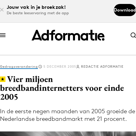
Jouw vak in je broekzak!
Download
De beste leeservaring met de app
Abonneer nu
Abonneer nu
Gedragsverandering
5 DECEMBER 2005
REDACTIE ADFORMATIE
Log in
Vier miljoen
breedbandinternetters voor einde
2005
Download de app
Volg het laatste nieuws via de Adformatie
In de eerste negen maanden van 2005 groeide de
Nieuws app
Nederlandse breedbandmarkt met 21 procent.