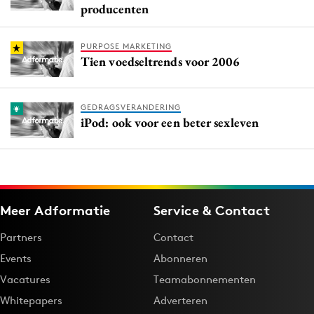
producenten
PURPOSE MARKETING
Tien voedseltrends voor 2006
GEDRAGSVERANDERING
iPod: ook voor een beter sexleven
Meer Adformatie
Service & Contact
Partners
Contact
Events
Abonneren
Vacatures
Teamabonnementen
Whitepapers
Adverteren