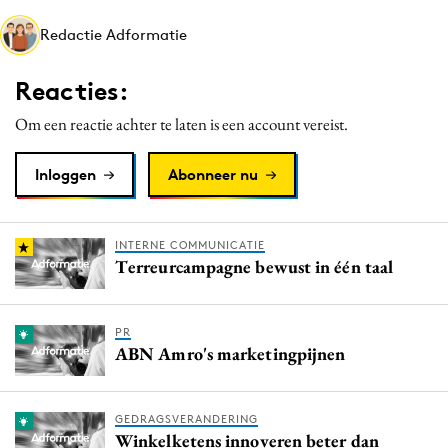
Media
Redactie Adformatie
Merkstrategie
PR
Reacties:
Programmatic
Om een reactie achter te laten is een account vereist.
Purpose Marketing
Reputatie & crisis
Inloggen
Abonneer nu
INTERNE COMMUNICATIE
Terreurcampagne bewust in één taal
PR
ABN Amro's marketingpijnen
GEDRAGSVERANDERING
Winkelketens innoveren beter dan