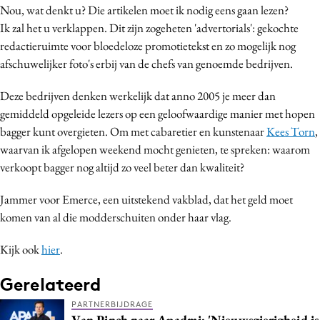
Nou, wat denkt u? Die artikelen moet ik nodig eens gaan lezen?
Media
Ik zal het u verklappen. Dit zijn zogeheten 'advertorials': gekochte
Merkstrategie
redactieruimte voor bloedeloze promotietekst en zo mogelijk nog
PR
afschuwelijker foto's erbij van de chefs van genoemde bedrijven.
Programmatic
Deze bedrijven denken werkelijk dat anno 2005 je meer dan
Purpose Marketing
gemiddeld opgeleide lezers op een geloofwaardige manier met hopen
Reputatie & crisis
bagger kunt overgieten. Om met cabaretier en kunstenaar
Kees Torn
,
waarvan ik afgelopen weekend mocht genieten, te spreken: waarom
verkoopt bagger nog altijd zo veel beter dan kwaliteit?
Jammer voor Emerce, een uitstekend vakblad, dat het geld moet
komen van al die modderschuiten onder haar vlag.
Kijk ook
hier
.
Gerelateerd
PARTNERBIJDRAGE
Van Pinch naar Apadmi: 'Nieuwsgierigheid is