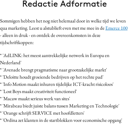
Redactie Adformatie
Bureaus
Campagnes
Sommigen hebben het nog niet helemaal door in welke tijd we leven
Carriere
qua marketing. Leest u alstublieft even met me mee in de
Emerce 100
Contentmarketing
- alleen in druk - en ontdek de overeenkomsten in deze
Craft
tijdschriftkoppen:
Customer Experience
* 'AdLINK: het meest aantrekkelijke netwerk in Europa en
Data & Insights
Nederland'
Design
* 'Avenade brengt pragmatisme naar grootzakelijke markt'
Digital transformation
* 'Deloitte houdt groeiende bedrijven op het rechte pad'
Diversiteit
* 'Info Motion maakt inhuren tijdelijke ICT-kracht risicoloos'
* 'Lost Boys maakt creativiteit functioneel'
Effectiviteit
* 'Macaw maakt serieus werk van sites'
Gedragsverandering
* 'Mirabeau biedt juiste balans tussen Marketing en Technologie'
Influencer marketing
* 'Orange schrijft SERVICE met hoofdletters'
Interne communicatie
* 'Ordina zet klanten in de startblokken voor economische opgang'
Martech