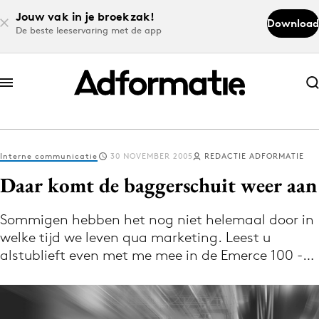
Jouw vak in je broekzak!
Download
De beste leeservaring met de app
Abonneer nu
Abonneer nu
Interne communicatie
30 NOVEMBER 2005
REDACTIE ADFORMATIE
Log in
Daar komt de baggerschuit weer aan
Sommigen hebben het nog niet helemaal door in
Download de app
welke tijd we leven qua marketing. Leest u
Volg het laatste nieuws via de Adformatie
alstublieft even met me mee in de Emerce 100 -…
Nieuws app