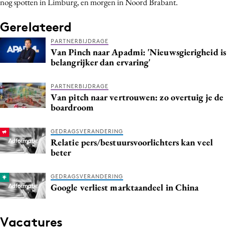
nog spotten in Limburg, en morgen in Noord Brabant.
Media
Gerelateerd
Merkstrategie
PR
PARTNERBIJDRAGE
Van Pinch naar Apadmi: 'Nieuwsgierigheid is
Programmatic
belangrijker dan ervaring'
Purpose Marketing
Reputatie & crisis
PARTNERBIJDRAGE
Van pitch naar vertrouwen: zo overtuig je de
boardroom
GEDRAGSVERANDERING
Relatie pers/bestuursvoorlichters kan veel
beter
GEDRAGSVERANDERING
Google verliest marktaandeel in China
Vacatures