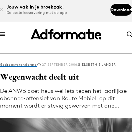
Jouw vak in je broekzak!
Download
De beste leeservaring met de app
Abonneer nu
Abonneer nu
Gedragsverandering
27 SEPTEMBER 2006
ELSBETH EILANDER
Log in
Wegenwacht deelt uit
De ANWB doet heus wel iets tegen het jaarlijkse
Download de app
abonnee-offensief van Route Mobiel: op dit
Volg het laatste nieuws via de Adformatie
moment wordt er stevig geworven met drie…
Nieuws app