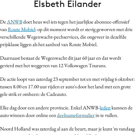
Elsbeth Eilander
Bureaus
Campagnes
De
ANWB
doet heus wel iets tegen het jaarlijkse abonnee-offensief
Carriere
van
Route Mobiel
: op dit moment wordt er stevig geworven met drie
Contentmarketing
verschillende Wegenwacht-pechservices, die ongeveer in dezelfde
Craft
prijsklasse liggen als het aanbod van Route Mobiel.
Customer Experience
Daarnaast bestaat de Wegenwacht dit jaar 60 jaar en dat wordt
Data & Insights
gevierd met het weggeven van 12 Volkswagen Tourans.
Design
Digital transformation
De actie loopt van zaterdag 23 september tot en met vrijdag 6 oktober:
tussen 8.00 en 17.00 uur rijden er auto's door het land met een grote
Diversiteit
gele strik er omheen: de Cadeauto.
Effectiviteit
Gedragsverandering
Elke dag door een andere provincie. Enkel ANWB-
leden
kunnen de
Influencer marketing
auto winnen door online een
deelnameformulier
in te vullen.
Interne communicatie
Noord Holland was zaterdag al aan de beurt, maar je kunt 'm vandaag
Martech