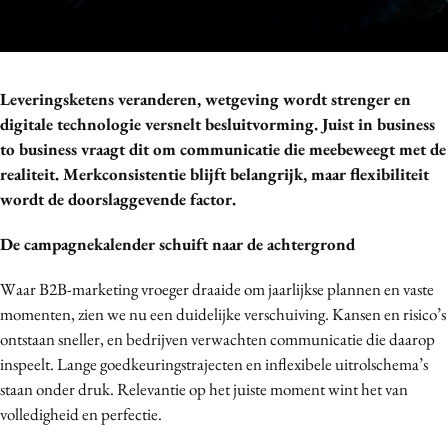
Bureaus
Campagnes
Carriere
Leveringsketens veranderen, wetgeving wordt strenger en
Contentmarketing
digitale technologie versnelt besluitvorming. Juist in business
Craft
to business vraagt dit om communicatie die meebeweegt met de
Customer Experience
realiteit. Merkconsistentie blijft belangrijk, maar flexibiliteit
wordt de doorslaggevende factor.
Data & Insights
Design
De campagnekalender schuift naar de achtergrond
Digital transformation
Waar B2B-marketing vroeger draaide om jaarlijkse plannen en vaste
Diversiteit
momenten, zien we nu een duidelijke verschuiving. Kansen en risico’s
Effectiviteit
ontstaan sneller, en bedrijven verwachten communicatie die daarop
Gedragsverandering
inspeelt. Lange goedkeuringstrajecten en inflexibele uitrolschema’s
Influencer marketing
staan onder druk. Relevantie op het juiste moment wint het van
Interne communicatie
volledigheid en perfectie.
Martech