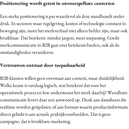
Positionering wordt getest in onvoorspelbare contexten
Media
Merkstrategie
Een sterke positionering is pas waardevol als deze standhoudt onder
druk. In sectoren waar regelgeving, kosten of technologie constant in
PR
beweging zijn, moet het merkverhaal niet alleen helder zijn, maar ook
Programmatic
bruikbaar. Dat betekent: minder jargon, meer toepassing. Goede
Purpose Marketing
merkcommunicatie in B2B gaat over betekenis bieden, ook als de
Reputatie & crisis
omstandigheden veranderen.
Vertrouwen ontstaat door toepasbaarheid
B2B-klanten willen geen overmaat aan content, maar duidelijkheid.
Welke keuze is vandaag logisch, wat betekent dat voor het
operationele proces en hoe ondersteunt het merk daarbij? Wendbare
communicatie levert daar een antwoord op. Denk aan datasheets die
realtime worden geüpdatet, of aan formats waarin productinformatie
direct gelinkt is aan actuele praktijkvoorbeelden. Dat is geen
campagne, dat is bruikbare marketing.