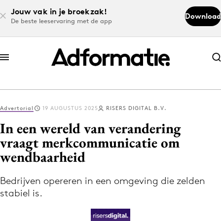
Jouw vak in je broekzak!
Download
De beste leeservaring met de app
Abonneer nu
Abonneer nu
Advertorial
19 AUGUSTUS 2025
RISERS DIGITAL B.V.
Log in
In een wereld van verandering
vraagt merkcommunicatie om
wendbaarheid
Download de app
Volg het laatste nieuws via de Adformatie
Bedrijven opereren in een omgeving die zelden
Nieuws app
stabiel is.