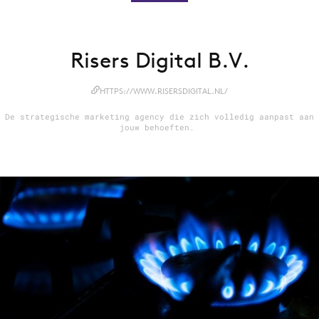
Risers Digital B.V.
Menu
Home
HTTPS://WWW.RISERSDIGITAL.NL/
9 sept: GenAI-training
De strategische marketing agency die zich volledig aanpast aan
12 nov: MarketingLive!
jouw behoeften.
Adverteren
Events
Opleidingen
Vacatures
Academy
Partners
Topics
Artificial Intelligence