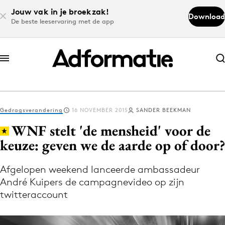
Jouw vak in je broekzak!
Download
De beste leeservaring met de app
Abonneer nu
Abonneer nu
Gedragsverandering
16 NOVEMBER 2015
SANDER BEEKMAN
Log in
WNF stelt 'de mensheid' voor de
keuze: geven we de aarde op of door?
Download de app
Volg het laatste nieuws via de Adformatie
Afgelopen weekend lanceerde ambassadeur
André Kuipers de campagnevideo op zijn
Nieuws app
twitteraccount