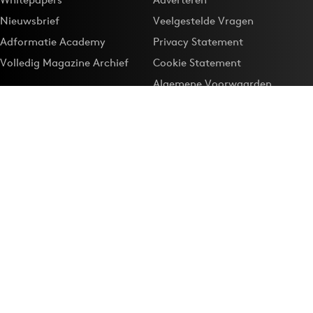
Nieuwsbrief
Veelgestelde Vragen
Adformatie Academy
Privacy Statement
Volledig Magazine Archief
Cookie Statement
Algemene Voorwaarden
Onze app
Maak Adformatie.nl je
Google-favoriet
Privacyinstellingen
Download de
Adformatie Nieuws App