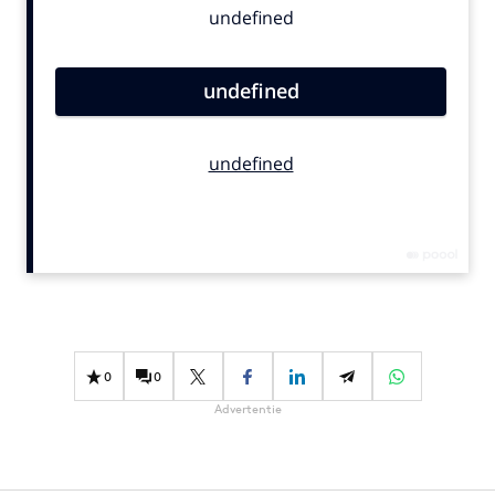
Bureaus
Campagnes
Carriere
Contentmarketing
Craft
Customer Experience
Data & Insights
Design
Digital transformation
Diversiteit
Effectiviteit
0
0
Gedragsverandering
Advertentie
Influencer marketing
Interne communicatie
Martech