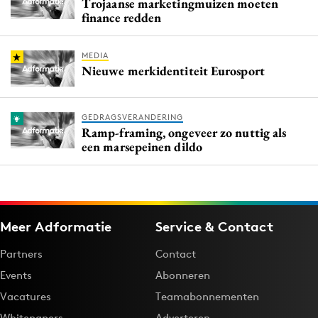
Trojaanse marketingmuizen moeten
finance redden
MEDIA
Nieuwe merkidentiteit Eurosport
GEDRAGSVERANDERING
Ramp-framing, ongeveer zo nuttig als
een marsepeinen dildo
Meer Adformatie
Service & Contact
Partners
Contact
Events
Abonneren
Vacatures
Teamabonnementen
Whitepapers
Adverteren