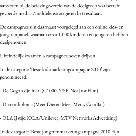
aansloten bij de belevingswereld van de doelgroep wat betreft
Media
gevoerde media- /middelenstrategie en het resultaat.
Merkstrategie
PR
De campagnes zijn daarnaast voorgelegd aan een online kids- en
Programmatic
jongerenpanel, waaraan circa 1.000 kinderen en jongeren hebben
deelgenomen.
Purpose Marketing
Reputatie & crisis
Uiteindelijk kwamen 6 campagnes boven drijven.
In de categorie ‘Beste kidsmarketingcampagne 2010’ zijn
genomineerd:
- De Gogo’s zijn hier! (C1000; Y&R Not Just Film)
- Dierendiploma (Meer Dieren Meer Mens, ComBat)
- OLA IJstijd (OLA/Unilever; MTV Networks Advertising)
In de categorie ‘Beste jongerenmarketingcampagne 2010’ zijn