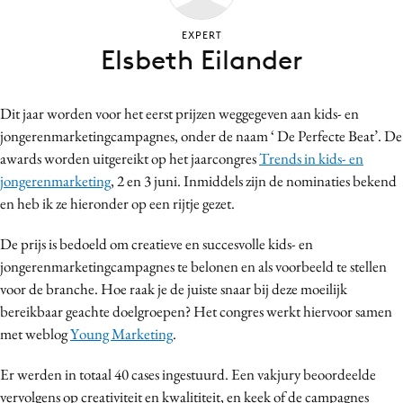
Bureaus
EXPERT
Campagnes
Elsbeth Eilander
Carriere
Contentmarketing
Dit jaar worden voor het eerst prijzen weggegeven aan kids- en
Craft
jongerenmarketingcampagnes, onder de naam ‘ De Perfecte Beat’. De
Customer Experience
awards worden uitgereikt op het jaarcongres
Trends in kids- en
Data & Insights
jongerenmarketing
, 2 en 3 juni. Inmiddels zijn de nominaties bekend
en heb ik ze hieronder op een rijtje gezet.
Design
Digital transformation
De prijs is bedoeld om creatieve en succesvolle kids- en
Diversiteit
jongerenmarketingcampagnes te belonen en als voorbeeld te stellen
Effectiviteit
voor de branche. Hoe raak je de juiste snaar bij deze moeilijk
bereikbaar geachte doelgroepen? Het congres werkt hiervoor samen
Gedragsverandering
met weblog
Young Marketing
.
Influencer marketing
Interne communicatie
Er werden in totaal 40 cases ingestuurd. Een vakjury beoordeelde
Martech
vervolgens op creativiteit en kwalititeit, en keek of de campagnes