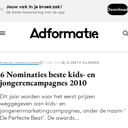
Jouw vak in je broekzak!
Download
De beste leeservaring met de app
Abonneer nu
Abonneer nu
Interne communicatie
7 MEI 2010
ELSBETH EILANDER
Log in
6 Nominaties beste kids- en
jongerencampagnes 2010
Download de app
Volg het laatste nieuws via de Adformatie
Dit jaar worden voor het eerst prijzen
weggegeven aan kids- en
Nieuws app
jongerenmarketingcampagnes, onder de naam ‘
De Perfecte Beat’. De awards…